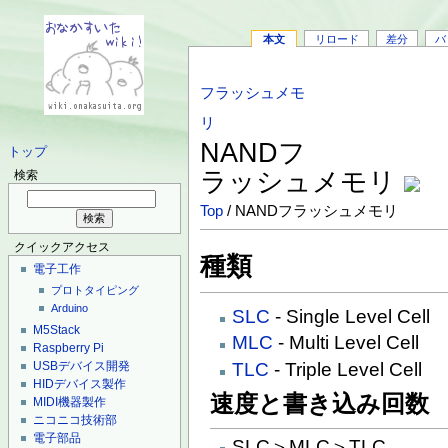
本文
リロード
差分
バ
フラッシュメモ
リ
NANDフ
トップ
ラッシュメモリ
検索
Top
/ NANDフラッシュメモリ
クイックアクセス
種類
電子工作
プロトタイピング
Arduino
SLC
- Single Level Cell
M5Stack
MLC
- Multi Level Cell
Raspberry Pi
TLC
- Triple Level Cell
USBデバイス開発
HIDデバイス製作
速度と書き込み回数
MIDI機器製作
ニコニコ技術部
電子部品
SLC＞MLC＞TLC