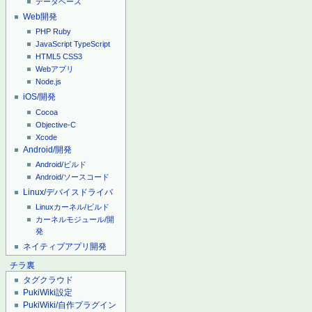
データベース
Web開発
PHP
Ruby
JavaScript
TypeScript
HTML5
CSS3
Webアプリ
Node.js
iOS/開発
Cocoa
Objective-C
Xcode
Android/開発
Android/ビルド
Android/ソースコード
Linux/デバイスドライバ
Linuxカーネル/ビルド
カーネルモジュール/開
発
ネイティブアプリ開発
チラ裏
タグクラウド
PukiWiki設定
PukiWiki/自作プラグイン