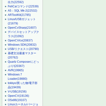
出力
(22592)
FeliCa/コマンド
(22539)
A5：SQL Mk-2
(22532)
ARToolKit
(21785)
Linux/USBガジェット
(21679)
OpenCvSharp
(21607)
デバイスセットアップク
ラス
(21092)
OpenCV/cv
(20837)
Windows SDK
(20832)
USB/リクエスト
(20790)
基礎文法最速マスター
(20762)
Quartz Composerにどっ
ぷり!
(20367)
AVR
(19965)
Windows 7
Loader
(19880)
tokkyo/買った物/電子部
品
(19439)
V-USB
(19156)
OpenCV
(19136)
OSx86
(19107)
Linuxカーネル/バージョ