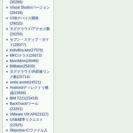
(30286)
Visual Studio/バージョン
(29439)
USBデバイス開発
(29010)
タグクラウド/アクセス数
(28256)
セブン・ステップ・ガイ
ド
(28077)
IndivBox.key
(27576)
MFC/クラス
(26673)
MoinMoin
(26086)
BitBake
(25839)
タグクラウド/内部被リン
ク数
(25714)
smile.world
(24521)
Android/ディレクトリ構
成
(23686)
IBM T221
(23419)
BackTrack/ツール
(23201)
VMware VIX API
(23117)
USB/標準リクエスト
(22925)
Objective-C/ファイル入