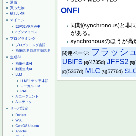
通販
買った物
ONFI
欲しい物
マイコン
同期(synchronous)と
ESP32
ARM
AVR
がある。
8ピンマイコン
プログラミング
synchronousのほうが
プログラミング言語
フラッシ
画像処理
自然言語処理
関連ページ:
生成AI
JFFS2
UBIFS
(4735d)
[4]
[5]
画像生成AI
MLC
SL
動画生成AI
(5367d)
(5776d)
[0]
[6]
LLM
LLM/モデル/日本語
ローカルLLM
RAG
AIエージェント
AIエディタ
サーバ設定
Docker
WSL
CentOS
Ubuntu
Apache