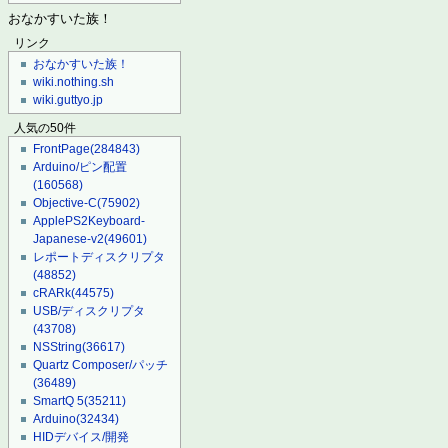
おなかすいた族！
リンク
おなかすいた族！
wiki.nothing.sh
wiki.guttyo.jp
人気の50件
FrontPage
(284843)
Arduino/ピン配置
(160568)
Objective-C
(75902)
ApplePS2Keyboard-
Japanese-v2
(49601)
レポートディスクリプタ
(48852)
cRARk
(44575)
USB/ディスクリプタ
(43708)
NSString
(36617)
Quartz Composer/パッチ
(36489)
SmartQ 5
(35211)
Arduino
(32434)
HIDデバイス/開発