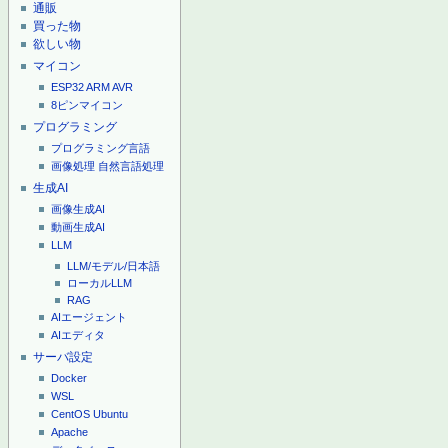
通販
買った物
欲しい物
マイコン
ESP32
ARM
AVR
8ピンマイコン
プログラミング
プログラミング言語
画像処理
自然言語処理
生成AI
画像生成AI
動画生成AI
LLM
LLM/モデル/日本語
ローカルLLM
RAG
AIエージェント
AIエディタ
サーバ設定
Docker
WSL
CentOS
Ubuntu
Apache