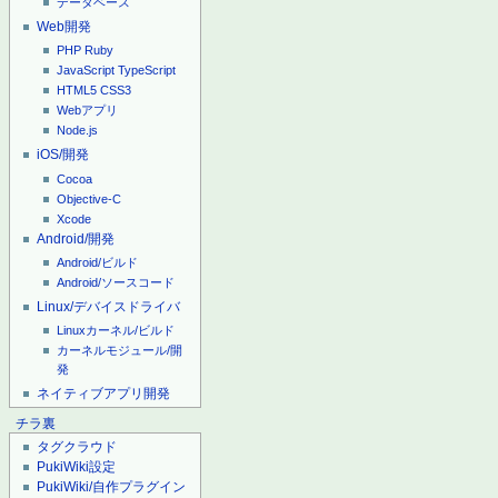
データベース
Web開発
PHP
Ruby
JavaScript
TypeScript
HTML5
CSS3
Webアプリ
Node.js
iOS/開発
Cocoa
Objective-C
Xcode
Android/開発
Android/ビルド
Android/ソースコード
Linux/デバイスドライバ
Linuxカーネル/ビルド
カーネルモジュール/開
発
ネイティブアプリ開発
チラ裏
タグクラウド
PukiWiki設定
PukiWiki/自作プラグイン