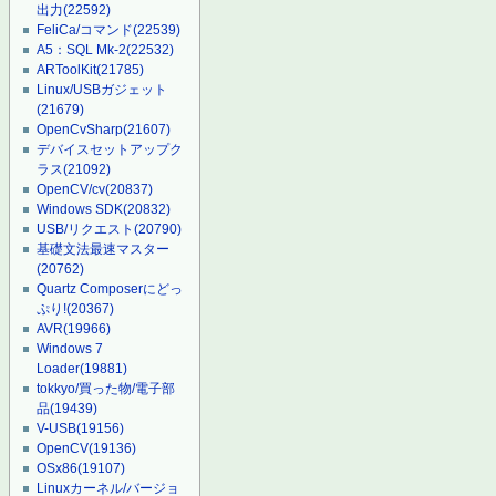
出力
(22592)
FeliCa/コマンド
(22539)
A5：SQL Mk-2
(22532)
ARToolKit
(21785)
Linux/USBガジェット
(21679)
OpenCvSharp
(21607)
デバイスセットアップク
ラス
(21092)
OpenCV/cv
(20837)
Windows SDK
(20832)
USB/リクエスト
(20790)
基礎文法最速マスター
(20762)
Quartz Composerにどっ
ぷり!
(20367)
AVR
(19966)
Windows 7
Loader
(19881)
tokkyo/買った物/電子部
品
(19439)
V-USB
(19156)
OpenCV
(19136)
OSx86
(19107)
Linuxカーネル/バージョ