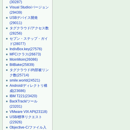
(30287)
Visual Studio/バージョン
(29439)
USBデバイス開発
(29011)
タグクラウド/アクセス数
(28256)
セブン・ステップ・ガイ
ド
(28077)
IndivBox.key
(27576)
MFC/クラス
(26673)
MoinMoin
(26086)
BitBake
(25839)
タグクラウド/内部被リン
ク数
(25714)
smile.world
(24521)
Android/ディレクトリ構
成
(23686)
IBM T221
(23420)
BackTrack/ツール
(23201)
VMware VIX API
(23118)
USB/標準リクエスト
(22926)
Objective-C/ファイル入