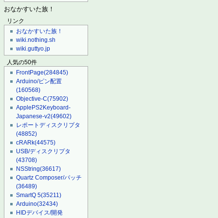
おなかすいた族！
リンク
おなかすいた族！
wiki.nothing.sh
wiki.guttyo.jp
人気の50件
FrontPage
(284845)
Arduino/ピン配置
(160568)
Objective-C
(75902)
ApplePS2Keyboard-
Japanese-v2
(49602)
レポートディスクリプタ
(48852)
cRARk
(44575)
USB/ディスクリプタ
(43708)
NSString
(36617)
Quartz Composer/パッチ
(36489)
SmartQ 5
(35211)
Arduino
(32434)
HIDデバイス/開発