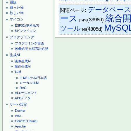
通販
データベース
買った物
関連ページ:
欲しい物
ース
統合
(3398d)
マイコン
[149]
MySQ
ESP32
ARM
AVR
ツール
(4805d)
[4]
8ピンマイコン
プログラミング
プログラミング言語
画像処理
自然言語処理
生成AI
画像生成AI
動画生成AI
LLM
LLM/モデル/日本語
ローカルLLM
RAG
AIエージェント
AIエディタ
サーバ設定
Docker
WSL
CentOS
Ubuntu
Apache