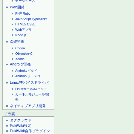
データベース
Web開発
PHP
Ruby
JavaScript
TypeScript
HTML5
CSS3
Webアプリ
Node.js
iOS/開発
Cocoa
Objective-C
Xcode
Android/開発
Android/ビルド
Android/ソースコード
Linux/デバイスドライバ
Linuxカーネル/ビルド
カーネルモジュール/開
発
ネイティブアプリ開発
チラ裏
タグクラウド
PukiWiki設定
PukiWiki/自作プラグイン