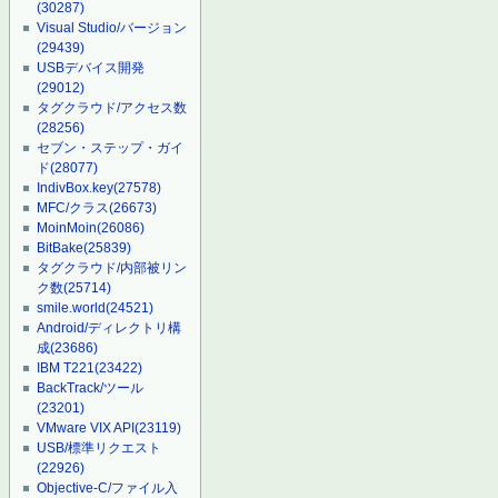
(30287)
Visual Studio/バージョン
(29439)
USBデバイス開発
(29012)
タグクラウド/アクセス数
(28256)
セブン・ステップ・ガイ
ド
(28077)
IndivBox.key
(27578)
MFC/クラス
(26673)
MoinMoin
(26086)
BitBake
(25839)
タグクラウド/内部被リン
ク数
(25714)
smile.world
(24521)
Android/ディレクトリ構
成
(23686)
IBM T221
(23422)
BackTrack/ツール
(23201)
VMware VIX API
(23119)
USB/標準リクエスト
(22926)
Objective-C/ファイル入