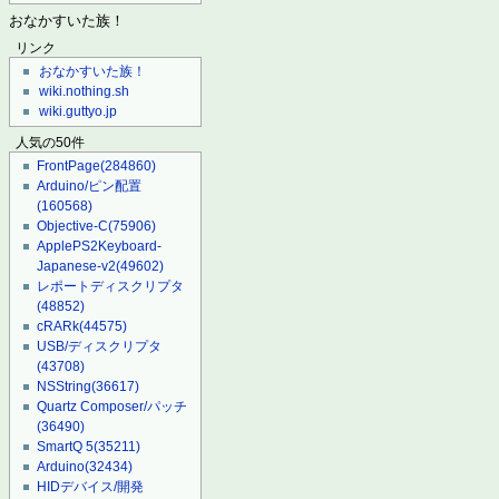
おなかすいた族！
リンク
おなかすいた族！
wiki.nothing.sh
wiki.guttyo.jp
人気の50件
FrontPage
(284860)
Arduino/ピン配置
(160568)
Objective-C
(75906)
ApplePS2Keyboard-
Japanese-v2
(49602)
レポートディスクリプタ
(48852)
cRARk
(44575)
USB/ディスクリプタ
(43708)
NSString
(36617)
Quartz Composer/パッチ
(36490)
SmartQ 5
(35211)
Arduino
(32434)
HIDデバイス/開発