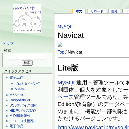
本文
リロード
差分
バ
MySQL
Navicat
トップ
検索
Top
/ Navicat
Lite版
クイックアクセス
電子工作
MySQL
運用・管理ツールであ
プロトタイピング
利団体、個人を対象として一
Arduino
M5Stack
ベース
管理ツールであり、製品版（En
Raspberry Pi
Edition/教育版）のデー
USBデバイス開発
のままに、機能が一部制限さ
HIDデバイス製作
MIDI機器製作
ただけるバージョンです。
ニコニコ技術部
電子部品
http://www.navicat.jp/mysql/