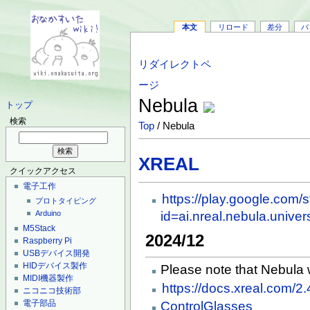
本文
リロード
差分
バ
リダイレクトペ
ージ
Nebula
トップ
検索
Top
/ Nebula
XREAL
クイックアクセス
電子工作
https://play.google.com/s
プロトタイピング
id=ai.nreal.nebula.univer
Arduino
M5Stack
2024/12
Raspberry Pi
USBデバイス開発
HIDデバイス製作
Please note that Nebula 
MIDI機器製作
https://docs.xreal.com/
ニコニコ技術部
電子部品
ControlGlasses