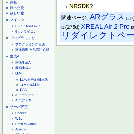
通販
NRSDK
?
買った物
欲しい物
ARグラス
関連ページ:
[11]
マイコン
XREAL Air 2 Pro
(276d)
ESP32
ARM
AVR
[1]
[3
8ピンマイコン
リダイレクトペ
プログラミング
プログラミング言語
画像処理
自然言語処理
生成AI
画像生成AI
動画生成AI
LLM
LLM/モデル/日本語
ローカルLLM
RAG
AIエージェント
AIエディタ
サーバ設定
Docker
WSL
CentOS
Ubuntu
Apache