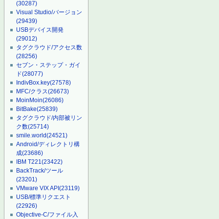
(30287)
Visual Studio/バージョン
(29439)
USBデバイス開発
(29012)
タグクラウド/アクセス数
(28256)
セブン・ステップ・ガイ
ド
(28077)
IndivBox.key
(27578)
MFC/クラス
(26673)
MoinMoin
(26086)
BitBake
(25839)
タグクラウド/内部被リン
ク数
(25714)
smile.world
(24521)
Android/ディレクトリ構
成
(23686)
IBM T221
(23422)
BackTrack/ツール
(23201)
VMware VIX API
(23119)
USB/標準リクエスト
(22926)
Objective-C/ファイル入