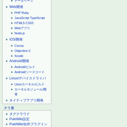
データベース
Web開発
PHP
Ruby
JavaScript
TypeScript
HTML5
CSS3
Webアプリ
Node.js
iOS/開発
Cocoa
Objective-C
Xcode
Android/開発
Android/ビルド
Android/ソースコード
Linux/デバイスドライバ
Linuxカーネル/ビルド
カーネルモジュール/開
発
ネイティブアプリ開発
チラ裏
タグクラウド
PukiWiki設定
PukiWiki/自作プラグイン