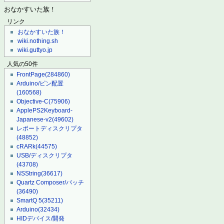
おなかすいた族！
リンク
おなかすいた族！
wiki.nothing.sh
wiki.guttyo.jp
人気の50件
FrontPage
(284860)
Arduino/ピン配置
(160568)
Objective-C
(75906)
ApplePS2Keyboard-
Japanese-v2
(49602)
レポートディスクリプタ
(48852)
cRARk
(44575)
USB/ディスクリプタ
(43708)
NSString
(36617)
Quartz Composer/パッチ
(36490)
SmartQ 5
(35211)
Arduino
(32434)
HIDデバイス/開発