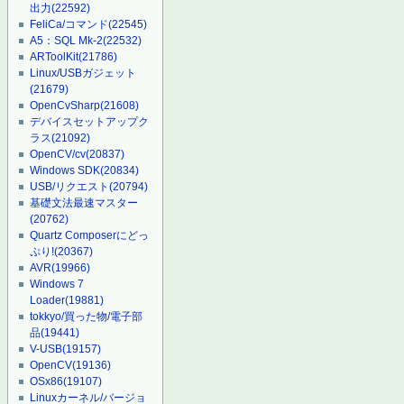
出力
(22592)
FeliCa/コマンド
(22545)
A5：SQL Mk-2
(22532)
ARToolKit
(21786)
Linux/USBガジェット
(21679)
OpenCvSharp
(21608)
デバイスセットアップク
ラス
(21092)
OpenCV/cv
(20837)
Windows SDK
(20834)
USB/リクエスト
(20794)
基礎文法最速マスター
(20762)
Quartz Composerにどっ
ぷり!
(20367)
AVR
(19966)
Windows 7
Loader
(19881)
tokkyo/買った物/電子部
品
(19441)
V-USB
(19157)
OpenCV
(19136)
OSx86
(19107)
Linuxカーネル/バージョ