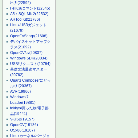
出力
(22592)
FeliCa/コマンド
(22545)
A5：SQL Mk-2
(22532)
ARToolKit
(21786)
Linux/USBガジェット
(21679)
OpenCvSharp
(21608)
デバイスセットアップク
ラス
(21092)
OpenCV/cv
(20837)
Windows SDK
(20834)
USB/リクエスト
(20794)
基礎文法最速マスター
(20762)
Quartz Composerにどっ
ぷり!
(20367)
AVR
(19966)
Windows 7
Loader
(19881)
tokkyo/買った物/電子部
品
(19441)
V-USB
(19157)
OpenCV
(19136)
OSx86
(19107)
Linuxカーネル/バージョ