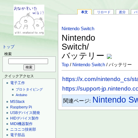
本文
リロード
差分
バ
Nintendo Switch
Nintendo
Switch/
トップ
バッテリー
検索
Top
/
Nintendo Switch
/ バッテリー
クイックアクセス
https://x.com/nintendo_cs/
電子工作
https://support-jp.nintendo.
プロトタイピング
Arduino
Nintendo Sw
関連ページ:
M5Stack
Raspberry Pi
USBデバイス開発
HIDデバイス製作
MIDI機器製作
ニコニコ技術部
電子部品