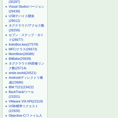
(30287)
Visual Studio/バージョン
(29439)
USBデバイス開発
(29012)
タグクラウド/アクセス数
(28256)
セブン・ステップ・ガイ
ド
(28077)
IndivBox.key
(27578)
MFC/クラス
(26673)
MoinMoin
(26086)
BitBake
(25839)
タグクラウド/内部被リン
ク数
(25714)
smile.world
(24521)
Android/ディレクトリ構
成
(23686)
IBM T221
(23422)
BackTrack/ツール
(23201)
VMware VIX API
(23119)
USB/標準リクエスト
(22926)
Objective-C/ファイル入