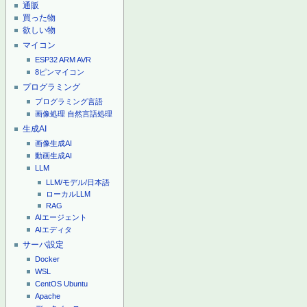
通販
買った物
欲しい物
マイコン
ESP32
ARM
AVR
8ピンマイコン
プログラミング
プログラミング言語
画像処理
自然言語処理
生成AI
画像生成AI
動画生成AI
LLM
LLM/モデル/日本語
ローカルLLM
RAG
AIエージェント
AIエディタ
サーバ設定
Docker
WSL
CentOS
Ubuntu
Apache