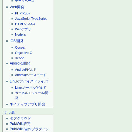
データベース
Web開発
PHP
Ruby
JavaScript
TypeScript
HTML5
CSS3
Webアプリ
Node.js
iOS/開発
Cocoa
Objective-C
Xcode
Android/開発
Android/ビルド
Android/ソースコード
Linux/デバイスドライバ
Linuxカーネル/ビルド
カーネルモジュール/開
発
ネイティブアプリ開発
チラ裏
タグクラウド
PukiWiki設定
PukiWiki/自作プラグイン