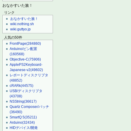
おなかすいた族！
リンク
おなかすいた族！
wiki.nothing.sh
wiki.guttyo.jp
人気の50件
FrontPage
(284860)
Arduino/ピン配置
(160568)
Objective-C
(75906)
ApplePS2Keyboard-
Japanese-v2
(49602)
レポートディスクリプタ
(48852)
cRARk
(44575)
USB/ディスクリプタ
(43708)
NSString
(36617)
Quartz Composer/パッチ
(36490)
SmartQ 5
(35211)
Arduino
(32434)
HIDデバイス/開発