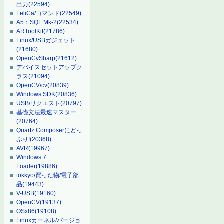
出力
(22594)
FeliCa/コマンド
(22549)
A5：SQL Mk-2
(22534)
ARToolKit
(21786)
Linux/USBガジェット
(21680)
OpenCvSharp
(21612)
デバイスセットアップク
ラス
(21094)
OpenCV/cv
(20839)
Windows SDK
(20836)
USB/リクエスト
(20797)
基礎文法最速マスター
(20764)
Quartz Composerにどっ
ぷり!
(20368)
AVR
(19967)
Windows 7
Loader
(19886)
tokkyo/買った物/電子部
品
(19443)
V-USB
(19160)
OpenCV
(19137)
OSx86
(19108)
Linuxカーネル/バージョ