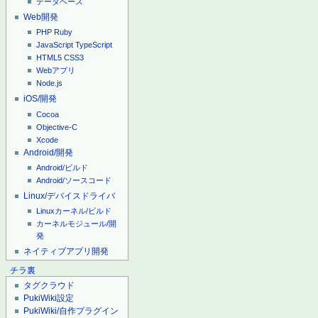
データベース
Web開発
PHP
Ruby
JavaScript
TypeScript
HTML5
CSS3
Webアプリ
Node.js
iOS/開発
Cocoa
Objective-C
Xcode
Android/開発
Android/ビルド
Android/ソースコード
Linux/デバイスドライバ
Linuxカーネル/ビルド
カーネルモジュール/開
発
ネイティブアプリ開発
チラ裏
タグクラウド
PukiWiki設定
PukiWiki/自作プラグイン