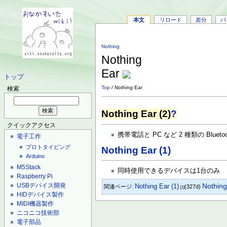
本文
リロード
差分
バ
Nothing
Nothing
Ear
トップ
Top
/ Nothing Ear
検索
Nothing Ear (2)
?
クイックアクセス
携帯電話と PC など 2 種類の Blue
電子工作
プロトタイピング
Nothing Ear (1)
Arduino
M5Stack
同時使用できるデバイスは1台のみ
Raspberry Pi
USBデバイス開発
Nothin
Nothing Ear (1)
関連ページ:
(327d)
[1]
HIDデバイス製作
MIDI機器製作
ニコニコ技術部
電子部品