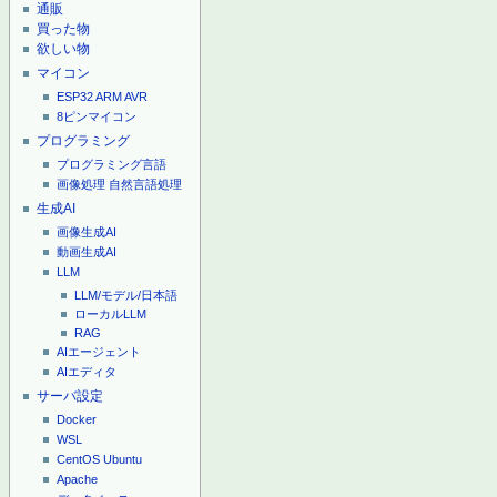
通販
買った物
欲しい物
マイコン
ESP32
ARM
AVR
8ピンマイコン
プログラミング
プログラミング言語
画像処理
自然言語処理
生成AI
画像生成AI
動画生成AI
LLM
LLM/モデル/日本語
ローカルLLM
RAG
AIエージェント
AIエディタ
サーバ設定
Docker
WSL
CentOS
Ubuntu
Apache