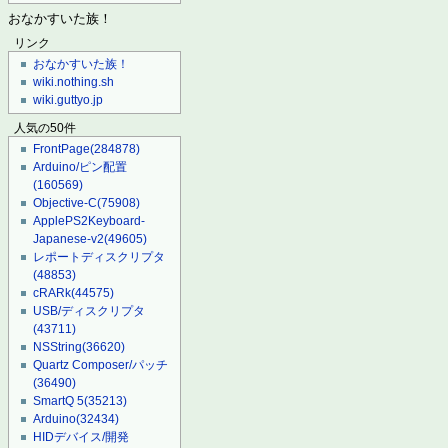
おなかすいた族！
リンク
おなかすいた族！
wiki.nothing.sh
wiki.guttyo.jp
人気の50件
FrontPage
(284878)
Arduino/ピン配置
(160569)
Objective-C
(75908)
ApplePS2Keyboard-
Japanese-v2
(49605)
レポートディスクリプタ
(48853)
cRARk
(44575)
USB/ディスクリプタ
(43711)
NSString
(36620)
Quartz Composer/パッチ
(36490)
SmartQ 5
(35213)
Arduino
(32434)
HIDデバイス/開発