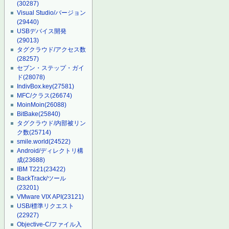
(30287)
Visual Studio/バージョン
(29440)
USBデバイス開発
(29013)
タグクラウド/アクセス数
(28257)
セブン・ステップ・ガイ
ド
(28078)
IndivBox.key
(27581)
MFC/クラス
(26674)
MoinMoin
(26088)
BitBake
(25840)
タグクラウド/内部被リン
ク数
(25714)
smile.world
(24522)
Android/ディレクトリ構
成
(23688)
IBM T221
(23422)
BackTrack/ツール
(23201)
VMware VIX API
(23121)
USB/標準リクエスト
(22927)
Objective-C/ファイル入