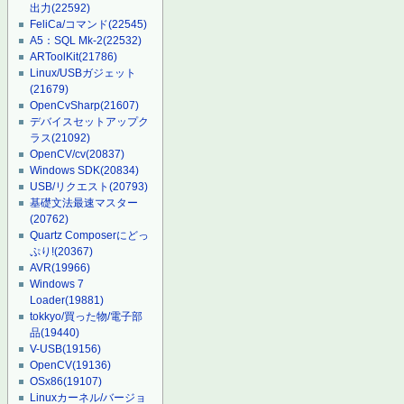
出力
(22592)
FeliCa/コマンド
(22545)
A5：SQL Mk-2
(22532)
ARToolKit
(21786)
Linux/USBガジェット
(21679)
OpenCvSharp
(21607)
デバイスセットアップク
ラス
(21092)
OpenCV/cv
(20837)
Windows SDK
(20834)
USB/リクエスト
(20793)
基礎文法最速マスター
(20762)
Quartz Composerにどっ
ぷり!
(20367)
AVR
(19966)
Windows 7
Loader
(19881)
tokkyo/買った物/電子部
品
(19440)
V-USB
(19156)
OpenCV
(19136)
OSx86
(19107)
Linuxカーネル/バージョ