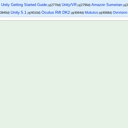
 Unity Getting Started Guide
Unity/VR
Amazon Sumerian
(2770d)
(2795d)
(
[1]
[1]
[1]
Unity 5.1
Oculus Rift DK2
Mukulus
Ovrvision
(3845d)
(4010d)
(4064d)
(4068d)
[3]
[3]
[0]