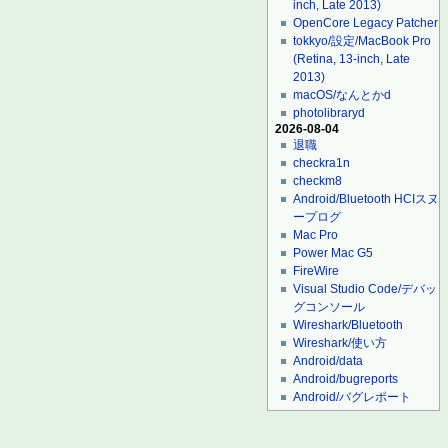
inch, Late 2013)
OpenCore Legacy Patcher
tokkyo/設定/MacBook Pro
(Retina, 13-inch, Late
2013)
macOS/なんとかd
photolibraryd
2026-08-04
退職
checkra1n
checkm8
Android/Bluetooth HCIスヌ
ープログ
Mac Pro
Power Mac G5
FireWire
Visual Studio Code/デバッ
グコンソール
Wireshark/Bluetooth
Wireshark/使い方
Android/data
Android/bugreports
Android/バグレポート