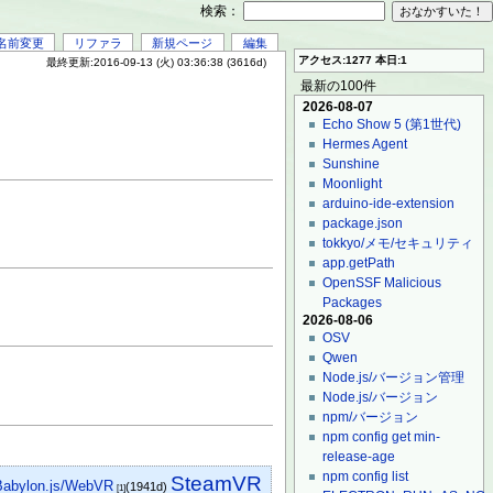
検索：
名前変更
リファラ
新規ページ
編集
アクセス:1277 本日:1
最終更新:2016-09-13 (火) 03:36:38 (3616d)
最新の100件
2026-08-07
Echo Show 5 (第1世代)
Hermes Agent
Sunshine
Moonlight
arduino-ide-extension
package.json
tokkyo/メモ/セキュリティ
app.getPath
OpenSSF Malicious
Packages
2026-08-06
OSV
Qwen
Node.js/バージョン管理
Node.js/バージョン
npm/バージョン
npm config get min-
release-age
npm config list
SteamVR
Babylon.js/WebVR
(1941d)
[1]