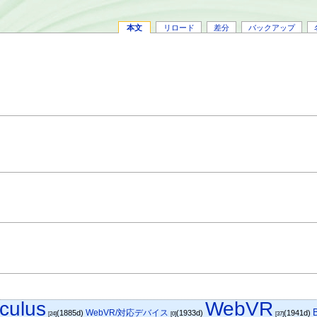
本文
リロード
差分
バックアップ
culus
WebVR
WebVR/対応デバイス
(1885d)
(1933d)
(1941d)
[24]
[0]
[37]