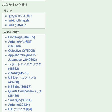
おなかすいた族！
リンク
おなかすいた族！
wiki.nothing.sh
wiki.guttyo.jp
人気の50件
FrontPage
(284855)
Arduino/ピン配置
(160568)
Objective-C
(75905)
ApplePS2Keyboard-
Japanese-v2
(49602)
レポートディスクリプタ
(48852)
cRARk
(44575)
USB/ディスクリプタ
(43708)
NSString
(36617)
Quartz Composer/パッチ
(36489)
SmartQ 5
(35211)
Arduino
(32434)
HIDデバイス/開発