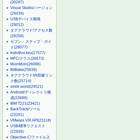
(30287)
Visual Studio/バージョン
(29439)
USBデバイス開発
(29012)
タグクラウド/アクセス数
(28256)
セブン・ステップ・ガイ
ド
(28077)
IndivBox.key
(27577)
MFC/クラス
(26673)
MoinMoin
(26086)
BitBake
(25839)
タグクラウド/内部被リン
ク数
(25714)
smile.world
(24521)
Android/ディレクトリ構
成
(23686)
IBM T221
(23421)
BackTrack/ツール
(23201)
VMware VIX API
(23118)
USB/標準リクエスト
(22926)
Objective-C/ファイル入