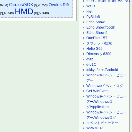
ELECTRON_RUN_AS_NO
Oculus/SDK
Oculus Rift
2875d)
(2875d)
[4]
Wails
HMD
Flet
(4074d)
(5014d)
[0]
[21]
PySide6
Echo Show
Echo Show/root化
Echo Show 5
OnePlus 15T
タブレット/防水
Helio G99
Dimensity 6300
dtab
d-51C
tokkyo/メモ/Android
Windows/イベントビュー
アー
Windows/イベントログ
Get-WinEvent
Windows/イベントビュー
アー/Windowsロ
グ/Application
Windows/イベントビュー
アー/Windowsログ
イベントビューアー
WPA MCP