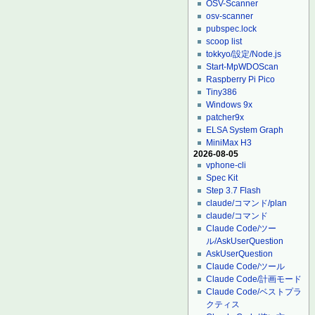
OSV-Scanner
osv-scanner
pubspec.lock
scoop list
tokkyo/設定/Node.js
Start-MpWDOScan
Raspberry Pi Pico
Tiny386
Windows 9x
patcher9x
ELSA System Graph
MiniMax H3
2026-08-05
vphone-cli
Spec Kit
Step 3.7 Flash
claude/コマンド/plan
claude/コマンド
Claude Code/ツー
ル/AskUserQuestion
AskUserQuestion
Claude Code/ツール
Claude Code/計画モード
Claude Code/ベストプラ
クティス