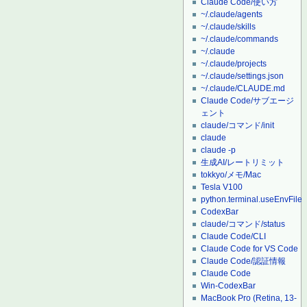
Claude Code/使い方
~/.claude/agents
~/.claude/skills
~/.claude/commands
~/.claude
~/.claude/projects
~/.claude/settings.json
~/.claude/CLAUDE.md
Claude Code/サブエージ
ェント
claude/コマンド/init
claude
claude -p
生成AI/レートリミット
tokkyo/メモ/Mac
Tesla V100
python.terminal.useEnvFile
CodexBar
claude/コマンド/status
Claude Code/CLI
Claude Code for VS Code
Claude Code/認証情報
Claude Code
Win-CodexBar
MacBook Pro (Retina, 13-