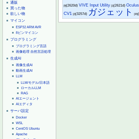
通販
VIVE Input Utility
Oculus
(2620d)
(2621d)
[9]
[1]
買った物
ガジェット
CV1
欲しい物
(3257d)
[2]
[35]
マイコン
ESP32
ARM
AVR
8ピンマイコン
プログラミング
プログラミング言語
画像処理
自然言語処理
生成AI
画像生成AI
動画生成AI
LLM
LLM/モデル/日本語
ローカルLLM
RAG
AIエージェント
AIエディタ
サーバ設定
Docker
WSL
CentOS
Ubuntu
Apache