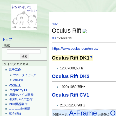
HMD
Oculus Rift
Top
/ Oculus Rift
トップ
検索
https://www.oculus.com/en-us/
Oculus Rift DK1
?
クイックアクセス
1280×800,60Hz
電子工作
Oculus Rift DK2
プロトタイピング
Arduino
M5Stack
1920x1080,75Hz
Raspberry Pi
Oculus Rift CV1
USBデバイス開発
HIDデバイス製作
MIDI機器製作
2160x1200,90Hz
ニコニコ技術部
A-Frame
O
電子部品
関連ページ:
(859d)
[24]