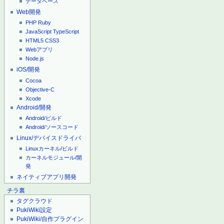
データベース
Web開発
PHP
Ruby
JavaScript
TypeScript
HTML5
CSS3
Webアプリ
Node.js
iOS/開発
Cocoa
Objective-C
Xcode
Android/開発
Android/ビルド
Android/ソースコード
Linux/デバイスドライバ
Linuxカーネル/ビルド
カーネルモジュール/開
発
ネイティブアプリ開発
チラ裏
タグクラウド
PukiWiki設定
PukiWiki/自作プラグイン