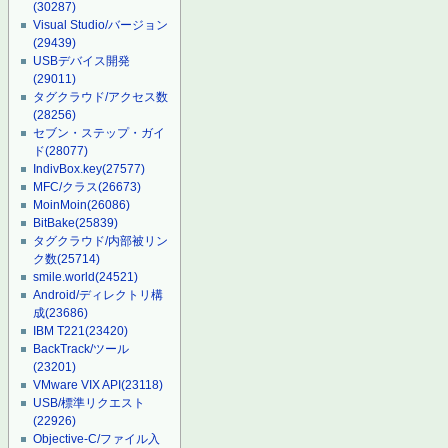
(30287)
Visual Studio/バージョン
(29439)
USBデバイス開発
(29011)
タグクラウド/アクセス数
(28256)
セブン・ステップ・ガイ
ド
(28077)
IndivBox.key
(27577)
MFC/クラス
(26673)
MoinMoin
(26086)
BitBake
(25839)
タグクラウド/内部被リン
ク数
(25714)
smile.world
(24521)
Android/ディレクトリ構
成
(23686)
IBM T221
(23420)
BackTrack/ツール
(23201)
VMware VIX API
(23118)
USB/標準リクエスト
(22926)
Objective-C/ファイル入