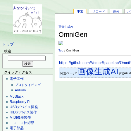
本文
リロード
差分
バ
画像生成AI
OmniGen
トップ
Top
/ OmniGen
検索
https://github.com/VectorSpaceLab/Omni
画像生成AI
クイックアクセス
関連ページ:
(445
[21]
電子工作
プロトタイピング
Arduino
M5Stack
Raspberry Pi
USBデバイス開発
HIDデバイス製作
MIDI機器製作
ニコニコ技術部
電子部品