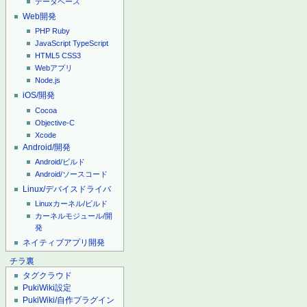
データベース
Web開発
PHP
Ruby
JavaScript
TypeScript
HTML5
CSS3
Webアプリ
Node.js
iOS/開発
Cocoa
Objective-C
Xcode
Android/開発
Android/ビルド
Android/ソースコード
Linux/デバイスドライバ
Linuxカーネル/ビルド
カーネルモジュール/開
発
ネイティブアプリ開発
チラ裏
タグクラウド
PukiWiki設定
PukiWiki/自作プラグイン