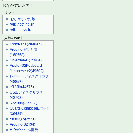
おなかすいた族！
リンク
おなかすいた族！
wiki.nothing.sh
wiki.guttyo.jp
人気の50件
FrontPage
(284847)
Arduino/ピン配置
(160568)
Objective-C
(75904)
ApplePS2Keyboard-
Japanese-v2
(49602)
レポートディスクリプタ
(48852)
cRARk
(44575)
USB/ディスクリプタ
(43708)
NSString
(36617)
Quartz Composer/パッチ
(36489)
SmartQ 5
(35211)
Arduino
(32434)
HIDデバイス/開発