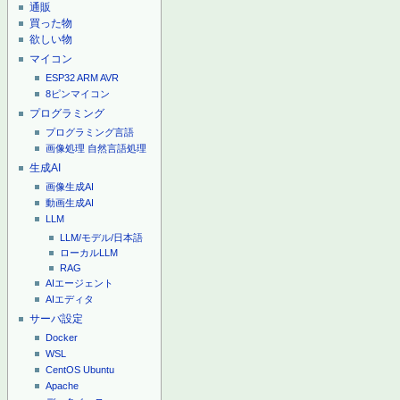
通販
買った物
欲しい物
マイコン
ESP32
ARM
AVR
8ピンマイコン
プログラミング
プログラミング言語
画像処理
自然言語処理
生成AI
画像生成AI
動画生成AI
LLM
LLM/モデル/日本語
ローカルLLM
RAG
AIエージェント
AIエディタ
サーバ設定
Docker
WSL
CentOS
Ubuntu
Apache