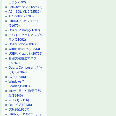
出力
(22592)
FeliCa/コマンド
(22541)
A5：SQL Mk-2
(22532)
ARToolKit
(21785)
Linux/USBガジェット
(21679)
OpenCvSharp
(21607)
デバイスセットアップク
ラス
(21092)
OpenCV/cv
(20837)
Windows SDK
(20833)
USB/リクエスト
(20792)
基礎文法最速マスター
(20762)
Quartz Composerにどっ
ぷり!
(20367)
AVR
(19966)
Windows 7
Loader
(19881)
tokkyo/買った物/電子部
品
(19440)
V-USB
(19156)
OpenCV
(19136)
OSx86
(19107)
Linuxカーネル/バージョ