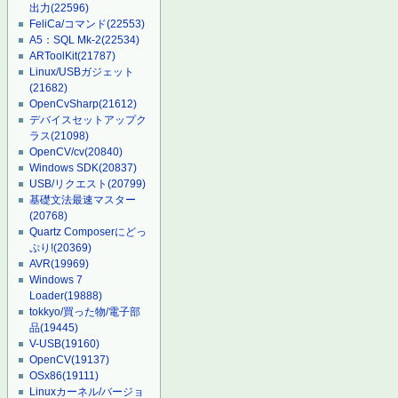
出力
(22596)
FeliCa/コマンド
(22553)
A5：SQL Mk-2
(22534)
ARToolKit
(21787)
Linux/USBガジェット
(21682)
OpenCvSharp
(21612)
デバイスセットアップク
ラス
(21098)
OpenCV/cv
(20840)
Windows SDK
(20837)
USB/リクエスト
(20799)
基礎文法最速マスター
(20768)
Quartz Composerにどっ
ぷり!
(20369)
AVR
(19969)
Windows 7
Loader
(19888)
tokkyo/買った物/電子部
品
(19445)
V-USB
(19160)
OpenCV
(19137)
OSx86
(19111)
Linuxカーネル/バージョ