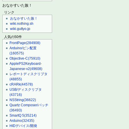
おなかすいた族！
リンク
おなかすいた族！
wiki.nothing.sh
wiki.guttyo.jp
人気の50件
FrontPage
(284908)
Arduino/ピン配置
(160575)
Objective-C
(75910)
ApplePS2Keyboard-
Japanese-v2
(49608)
レポートディスクリプタ
(48855)
cRARk
(44578)
USB/ディスクリプタ
(43716)
NSString
(36622)
Quartz Composer/パッチ
(36493)
SmartQ 5
(35214)
Arduino
(32435)
HIDデバイス/開発