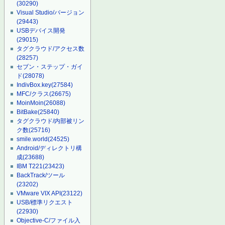
(30290)
Visual Studio/バージョン
(29443)
USBデバイス開発
(29015)
タグクラウド/アクセス数
(28257)
セブン・ステップ・ガイ
ド
(28078)
IndivBox.key
(27584)
MFC/クラス
(26675)
MoinMoin
(26088)
BitBake
(25840)
タグクラウド/内部被リン
ク数
(25716)
smile.world
(24525)
Android/ディレクトリ構
成
(23688)
IBM T221
(23423)
BackTrack/ツール
(23202)
VMware VIX API
(23122)
USB/標準リクエスト
(22930)
Objective-C/ファイル入