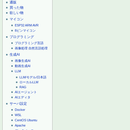
通販
買った物
欲しい物
マイコン
ESP32
ARM
AVR
8ピンマイコン
プログラミング
プログラミング言語
画像処理
自然言語処理
生成AI
画像生成AI
動画生成AI
LLM
LLM/モデル/日本語
ローカルLLM
RAG
AIエージェント
AIエディタ
サーバ設定
Docker
WSL
CentOS
Ubuntu
Apache