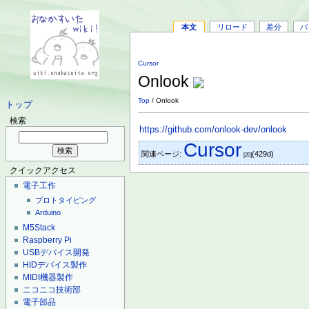
本文
リロード
差分
バ
Cursor
Onlook
Top
/ Onlook
トップ
検索
https://github.com/onlook-dev/onlook
Cursor
関連ページ:
(429d)
[20]
クイックアクセス
電子工作
プロトタイピング
Arduino
M5Stack
Raspberry Pi
USBデバイス開発
HIDデバイス製作
MIDI機器製作
ニコニコ技術部
電子部品