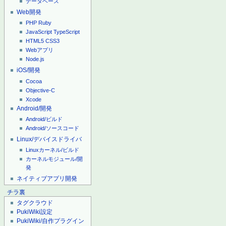
データベース
Web開発
PHP
Ruby
JavaScript
TypeScript
HTML5
CSS3
Webアプリ
Node.js
iOS/開発
Cocoa
Objective-C
Xcode
Android/開発
Android/ビルド
Android/ソースコード
Linux/デバイスドライバ
Linuxカーネル/ビルド
カーネルモジュール/開
発
ネイティブアプリ開発
チラ裏
タグクラウド
PukiWiki設定
PukiWiki/自作プラグイン