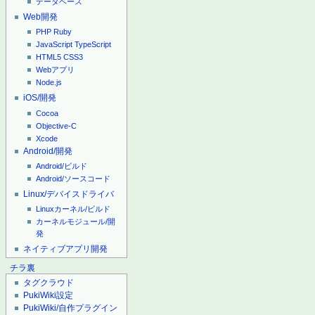
データベース
Web開発
PHP
Ruby
JavaScript
TypeScript
HTML5
CSS3
Webアプリ
Node.js
iOS/開発
Cocoa
Objective-C
Xcode
Android/開発
Android/ビルド
Android/ソースコード
Linux/デバイスドライバ
Linuxカーネル/ビルド
カーネルモジュール/開
発
ネイティブアプリ開発
チラ裏
タグクラウド
PukiWiki設定
PukiWiki/自作プラグイン