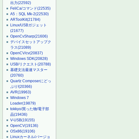
出力
(22592)
FeliCa/コマンド
(22535)
A5：SQL Mk-2
(22530)
ARToolKit
(21784)
Linux/USBガジェット
(21677)
OpenCvSharp
(21606)
デバイスセットアップク
ラス
(21089)
OpenCV/cv
(20837)
Windows SDK
(20828)
USB/リクエスト
(20788)
基礎文法最速マスター
(20760)
Quartz Composerにどっ
ぷり!
(20366)
AVR
(19963)
Windows 7
Loader
(19879)
tokkyo/買った物/電子部
品
(19436)
V-USB
(19155)
OpenCV
(19136)
OSx86
(19106)
Linuxカーネル/バージョ