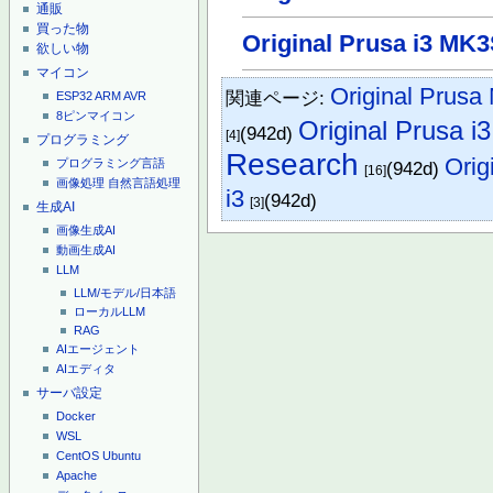
通販
買った物
Original Prusa i3 MK
欲しい物
マイコン
Original Prusa
関連ページ:
ESP32
ARM
AVR
8ピンマイコン
Original Prusa 
(942d)
[4]
プログラミング
Research
Orig
プログラミング言語
(942d)
[16]
画像処理
自然言語処理
i3
(942d)
[3]
生成AI
画像生成AI
動画生成AI
LLM
LLM/モデル/日本語
ローカルLLM
RAG
AIエージェント
AIエディタ
サーバ設定
Docker
WSL
CentOS
Ubuntu
Apache