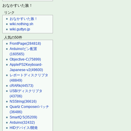
おなかすいた族！
リンク
おなかすいた族！
wiki.nothing.sh
wiki.guttyo.jp
人気の50件
FrontPage
(284818)
Arduino/ピン配置
(160565)
Objective-C
(75899)
ApplePS2Keyboard-
Japanese-v2
(49600)
レポートディスクリプタ
(48849)
cRARk
(44573)
USB/ディスクリプタ
(43706)
NSString
(36616)
Quartz Composer/パッチ
(36486)
SmartQ 5
(35209)
Arduino
(32432)
HIDデバイス/開発