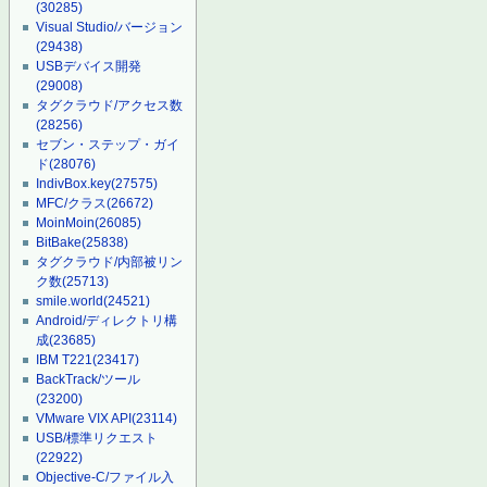
(30285)
Visual Studio/バージョン
(29438)
USBデバイス開発
(29008)
タグクラウド/アクセス数
(28256)
セブン・ステップ・ガイ
ド
(28076)
IndivBox.key
(27575)
MFC/クラス
(26672)
MoinMoin
(26085)
BitBake
(25838)
タグクラウド/内部被リン
ク数
(25713)
smile.world
(24521)
Android/ディレクトリ構
成
(23685)
IBM T221
(23417)
BackTrack/ツール
(23200)
VMware VIX API
(23114)
USB/標準リクエスト
(22922)
Objective-C/ファイル入