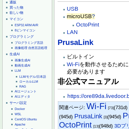
通販
買った物
USB
欲しい物
microUSB
?
マイコン
OctoPrint
ESP32
ARM
AVR
8ピンマイコン
LAN
プログラミング
PrusaLink
プログラミング言語
画像処理
自然言語処理
生成AI
ビルトイン
画像生成AI
Wi-Fi
を動作させるためには
動画生成AI
必要があります
LLM
LLM/モデル/日本語
非公式マニュアル
ローカルLLM
RAG
AIエージェント
https://ore89da.livedoo
AIエディタ
サーバ設定
Wi-Fi
関連ページ:
(731d
[73]
Docker
P
WSL
PrusaLink
(945d)
(945d)
[3]
CentOS
Ubuntu
OctoPrint
Apache
(948d)
3Dプ
[13]