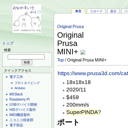
本文
リロード
差分
バ
Original Prusa
Original
Prusa
トップ
MINI+
検索
Top
/ Original Prusa MINI+
クイックアクセス
https://www.prusa3d.com/cate
電子工作
18x18x18
プロトタイピング
Arduino
2020/11
M5Stack
$459
Raspberry Pi
200mm/s
USBデバイス開発
HIDデバイス製作
SuperPINDA
?
MIDI機器製作
ニコニコ技術部
ポート
電子部品