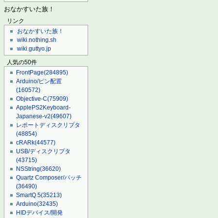
おなかすいた族！
リンク
おなかすいた族！
wiki.nothing.sh
wiki.guttyo.jp
人気の50件
FrontPage
(284895)
Arduino/ピン配置
(160572)
Objective-C
(75909)
ApplePS2Keyboard-
Japanese-v2
(49607)
レポートディスクリプタ
(48854)
cRARk
(44577)
USB/ディスクリプタ
(43715)
NSString
(36620)
Quartz Composer/パッチ
(36490)
SmartQ 5
(35213)
Arduino
(32435)
HIDデバイス/開発