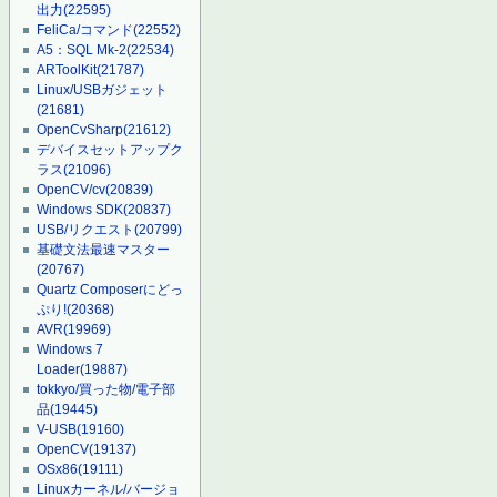
出力
(22595)
FeliCa/コマンド
(22552)
A5：SQL Mk-2
(22534)
ARToolKit
(21787)
Linux/USBガジェット
(21681)
OpenCvSharp
(21612)
デバイスセットアップク
ラス
(21096)
OpenCV/cv
(20839)
Windows SDK
(20837)
USB/リクエスト
(20799)
基礎文法最速マスター
(20767)
Quartz Composerにどっ
ぷり!
(20368)
AVR
(19969)
Windows 7
Loader
(19887)
tokkyo/買った物/電子部
品
(19445)
V-USB
(19160)
OpenCV
(19137)
OSx86
(19111)
Linuxカーネル/バージョ