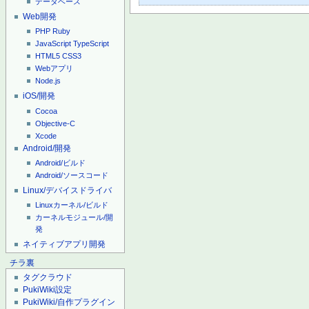
データベース
Web開発
PHP
Ruby
JavaScript
TypeScript
HTML5
CSS3
Webアプリ
Node.js
iOS/開発
Cocoa
Objective-C
Xcode
Android/開発
Android/ビルド
Android/ソースコード
Linux/デバイスドライバ
Linuxカーネル/ビルド
カーネルモジュール/開
発
ネイティブアプリ開発
チラ裏
タグクラウド
PukiWiki設定
PukiWiki/自作プラグイン