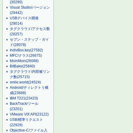
(30290)
Visual Studio/バージョン
(29442)
USBデバイス開発
(29014)
タグクラウド/アクセス数
(28257)
セブン・ステップ・ガイ
ド
(28078)
IndivBox.key
(27582)
MFC/クラス
(26675)
MoinMoin
(26088)
BitBake
(25840)
タグクラウド/内部被リン
ク数
(25715)
smile.world
(24524)
Android/ディレクトリ構
成
(23688)
IBM T221
(23423)
BackTrack/ツール
(23201)
VMware VIX API
(23122)
USB/標準リクエスト
(22929)
Objective-C/ファイル入