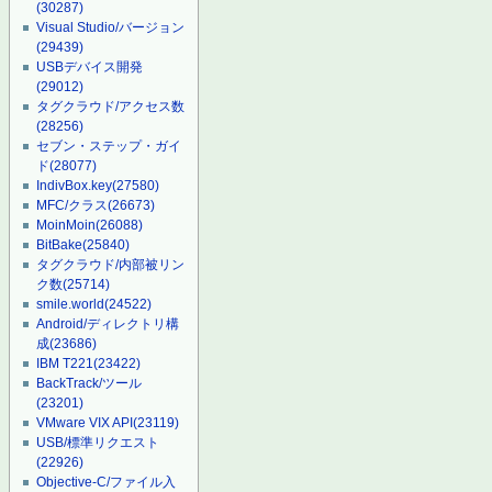
(30287)
Visual Studio/バージョン
(29439)
USBデバイス開発
(29012)
タグクラウド/アクセス数
(28256)
セブン・ステップ・ガイ
ド
(28077)
IndivBox.key
(27580)
MFC/クラス
(26673)
MoinMoin
(26088)
BitBake
(25840)
タグクラウド/内部被リン
ク数
(25714)
smile.world
(24522)
Android/ディレクトリ構
成
(23686)
IBM T221
(23422)
BackTrack/ツール
(23201)
VMware VIX API
(23119)
USB/標準リクエスト
(22926)
Objective-C/ファイル入