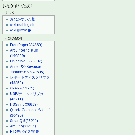
おなかすいた族！
リンク
おなかすいた族！
wiki.nothing.sh
wiki.guttyo.jp
人気の50件
FrontPage
(284869)
Arduino/ピン配置
(160569)
Objective-C
(75907)
ApplePS2Keyboard-
Japanese-v2
(49605)
レポートディスクリプタ
(48852)
cRARk
(44575)
USB/ディスクリプタ
(43711)
NSString
(36618)
Quartz Composer/パッチ
(36490)
SmartQ 5
(35211)
Arduino
(32434)
HIDデバイス/開発