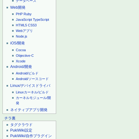
データベース
Web開発
PHP
Ruby
JavaScript
TypeScript
HTML5
CSS3
Webアプリ
Node.js
iOS/開発
Cocoa
Objective-C
Xcode
Android/開発
Android/ビルド
Android/ソースコード
Linux/デバイスドライバ
Linuxカーネル/ビルド
カーネルモジュール/開
発
ネイティブアプリ開発
チラ裏
タグクラウド
PukiWiki設定
PukiWiki/自作プラグイン