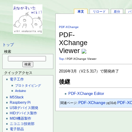
本文
リロード
差分
バ
PDF-XChange
PDF-
XChange
トップ
Viewer
検索
Top
/ PDF-XChange Viewer
2016年3月（V2.5.317）で開発終了
クイックアクセス
電子工作
後継
プロトタイピング
Arduino
PDF-XChange Editor
M5Stack
PDF-XChange
Raspberry Pi
PDF-XC
関連ページ:
(31d)
[3]
USBデバイス開発
HIDデバイス製作
MIDI機器製作
ニコニコ技術部
電子部品