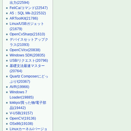
出力
(22594)
FeliCa/コマンド
(22547)
A5：SQL Mk-2
(22532)
ARToolKit
(21786)
Linux/USBガジェット
(21679)
OpenCvSharp
(21610)
デバイスセットアップク
ラス
(21093)
OpenCV/cv
(20838)
Windows SDK
(20835)
USB/リクエスト
(20796)
基礎文法最速マスター
(20764)
Quartz Composerにどっ
ぷり!
(20367)
AVR
(19966)
Windows 7
Loader
(19885)
tokkyo/買った物/電子部
品
(19442)
V-USB
(19157)
OpenCV
(19136)
OSx86
(19108)
Linuxカーネル/バージョ