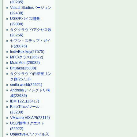
(30285)
Visual Studio/バージョン
(29438)
USBデバイス開発
(29008)
タグクラウド/アクセス数
(28256)
セブン・ステップ・ガイ
ド
(28076)
IndivBox.key
(27575)
MFC/クラス
(26672)
MoinMoin
(26085)
BitBake
(25838)
タグクラウド/内部被リン
ク数
(25713)
smile.world
(24521)
Android/ディレクトリ構
成
(23685)
IBM T221
(23417)
BackTrack/ツール
(23200)
VMware VIX API
(23114)
USB/標準リクエスト
(22922)
Objective-C/ファイル入