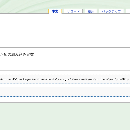
本文
リロード
差分
バックアップ
るための組み込み定数
duino15\packages\arduino\tools\avr-gcc\<version>\avr\include\avr\iom328p