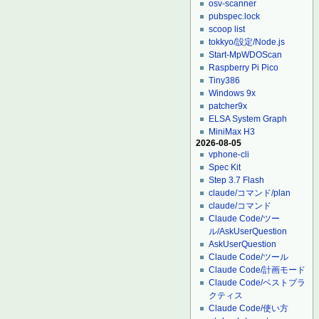
osv-scanner
pubspec.lock
scoop list
tokkyo/設定/Node.js
Start-MpWDOScan
Raspberry Pi Pico
Tiny386
Windows 9x
patcher9x
ELSA System Graph
MiniMax H3
2026-08-05
vphone-cli
Spec Kit
Step 3.7 Flash
claude/コマンド/plan
claude/コマンド
Claude Code/ツー
ル/AskUserQuestion
AskUserQuestion
Claude Code/ツール
Claude Code/計画モード
Claude Code/ベストプラ
クティス
Claude Code/使い方