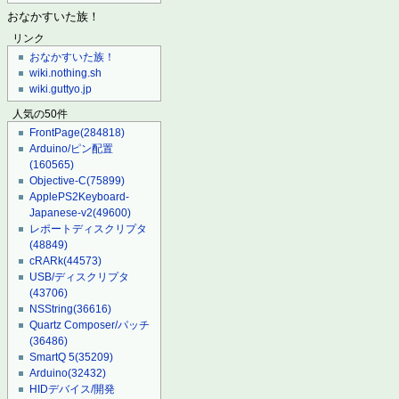
おなかすいた族！
リンク
おなかすいた族！
wiki.nothing.sh
wiki.guttyo.jp
人気の50件
FrontPage
(284818)
Arduino/ピン配置
(160565)
Objective-C
(75899)
ApplePS2Keyboard-
Japanese-v2
(49600)
レポートディスクリプタ
(48849)
cRARk
(44573)
USB/ディスクリプタ
(43706)
NSString
(36616)
Quartz Composer/パッチ
(36486)
SmartQ 5
(35209)
Arduino
(32432)
HIDデバイス/開発