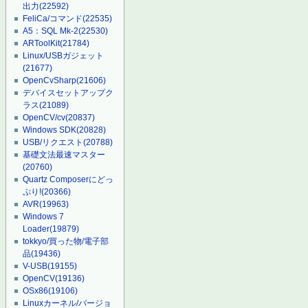
出力
(22592)
FeliCa/コマンド
(22535)
A5：SQL Mk-2
(22530)
ARToolKit
(21784)
Linux/USBガジェット
(21677)
OpenCvSharp
(21606)
デバイスセットアップク
ラス
(21089)
OpenCV/cv
(20837)
Windows SDK
(20828)
USB/リクエスト
(20788)
基礎文法最速マスター
(20760)
Quartz Composerにどっ
ぷり!
(20366)
AVR
(19963)
Windows 7
Loader
(19879)
tokkyo/買った物/電子部
品
(19436)
V-USB
(19155)
OpenCV
(19136)
OSx86
(19106)
Linuxカーネル/バージョ