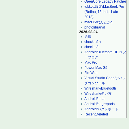
OpenCore Legacy Patcher
tokkyo/設定/MacBook Pro
(Retina, 13-inch, Late
2013)
macOS/なんとかd
photolibraryd
2026-08-04
退職
checkra1n
checkm8
Android/Bluetooth HCIスヌ
ープログ
Mac Pro
Power Mac G5
FireWire
Visual Studio Code/デバッ
グコンソール
Wireshark/Bluetooth
Wireshark/使い方
Android/data
Android/bugreports
Android/バグレポート
RecentDeleted