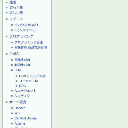
通販
買った物
欲しい物
マイコン
ESP32
ARM
AVR
8ピンマイコン
プログラミング
プログラミング言語
画像処理
自然言語処理
生成AI
画像生成AI
動画生成AI
LLM
LLM/モデル/日本語
ローカルLLM
RAG
AIエージェント
AIエディタ
サーバ設定
Docker
WSL
CentOS
Ubuntu
Apache