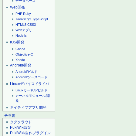
データベース
Web開発
PHP
Ruby
JavaScript
TypeScript
HTML5
CSS3
Webアプリ
Node.js
iOS/開発
Cocoa
Objective-C
Xcode
Android/開発
Android/ビルド
Android/ソースコード
Linux/デバイスドライバ
Linuxカーネル/ビルド
カーネルモジュール/開
発
ネイティブアプリ開発
チラ裏
タグクラウド
PukiWiki設定
PukiWiki/自作プラグイン