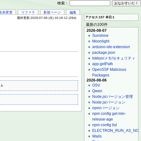
検索：
名前変更
リファラ
新規ページ
編集
アクセス:157 本日:1
最終更新:2026-07-08 (水) 16:18:12 (29d)
最新の100件
2026-08-07
Sunshine
Moonlight
arduino-ide-extension
package.json
tokkyo/メモ/セキュリティ
app.getPath
OpenSSF Malicious
Packages
2026-08-06
OSV
.h
Qwen
Node.js/バージョン管理
Node.js/バージョン
npm/バージョン
npm config get min-
release-age
npm config list
ELECTRON_RUN_AS_NO
Wails