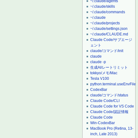
~/.claude/agents
~/.claude/skills
~/.claude/commands
~/.claude
~/.claude/projects
~/.claude/settings.json
~/.claude/CLAUDE.md
Claude Code/サブエージ
ェント
claude/コマンド/init
claude
claude -p
生成AI/レートリミット
tokkyo/メモ/Mac
Tesla V100
python.terminal.useEnvFile
CodexBar
claude/コマンド/status
Claude Code/CLI
Claude Code for VS Code
Claude Code/認証情報
Claude Code
Win-CodexBar
MacBook Pro (Retina, 13-
inch, Late 2013)