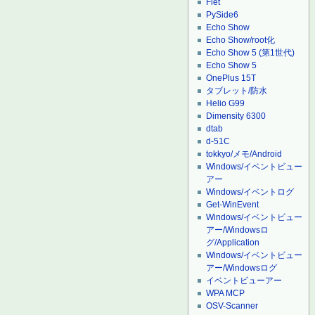
Flet
PySide6
Echo Show
Echo Show/root化
Echo Show 5 (第1世代)
Echo Show 5
OnePlus 15T
タブレット/防水
Helio G99
Dimensity 6300
dtab
d-51C
tokkyo/メモ/Android
Windows/イベントビュー
アー
Windows/イベントログ
Get-WinEvent
Windows/イベントビュー
アー/Windowsロ
グ/Application
Windows/イベントビュー
アー/Windowsログ
イベントビューアー
WPA MCP
OSV-Scanner