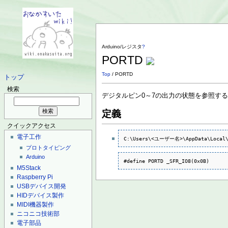
Arduino/レジスタ
?
PORTD
Top
/ PORTD
トップ
検索
デジタルピン0～7の出力の状態を参照す
定義
クイックアクセス
電子工作
C:\Users\<ユーザー名>\AppData\Local\Ar
プロトタイピング
Arduino
#define PORTD _SFR_IO8(0x0B)
M5Stack
Raspberry Pi
USBデバイス開発
HIDデバイス製作
MIDI機器製作
ニコニコ技術部
電子部品