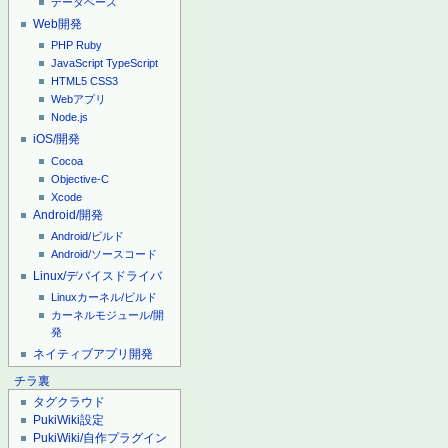
データベース
Web開発
PHP
Ruby
JavaScript
TypeScript
HTML5
CSS3
Webアプリ
Node.js
iOS/開発
Cocoa
Objective-C
Xcode
Android/開発
Android/ビルド
Android/ソースコード
Linux/デバイスドライバ
Linuxカーネル/ビルド
カーネルモジュール/開
発
ネイティブアプリ開発
チラ裏
タグクラウド
PukiWiki設定
PukiWiki/自作プラグイン