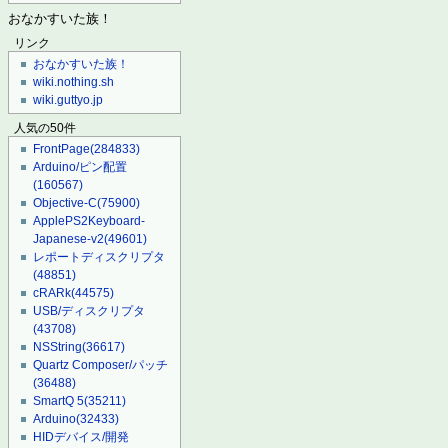
おなかすいた族！
リンク
おなかすいた族！
wiki.nothing.sh
wiki.guttyo.jp
人気の50件
FrontPage
(284833)
Arduino/ピン配置
(160567)
Objective-C
(75900)
ApplePS2Keyboard-
Japanese-v2
(49601)
レポートディスクリプタ
(48851)
cRARk
(44575)
USB/ディスクリプタ
(43708)
NSString
(36617)
Quartz Composer/パッチ
(36488)
SmartQ 5
(35211)
Arduino
(32433)
HIDデバイス/開発