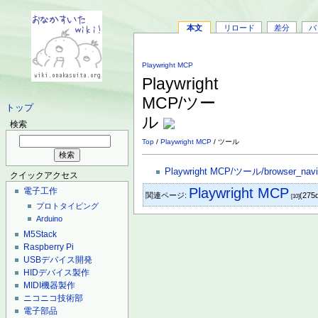
本文
リロード
差分
バ
Playwright MCP
Playwright
MCP/ツー
トップ
ル
検索
Top
/
Playwright MCP
/ ツール
Playwright MCP/ツール/browser_navi
クイックアクセス
Playwright MCP
電子工作
関連ページ:
(275
[10]
プロトタイピング
Arduino
M5Stack
Raspberry Pi
USBデバイス開発
HIDデバイス製作
MIDI機器製作
ニコニコ技術部
電子部品