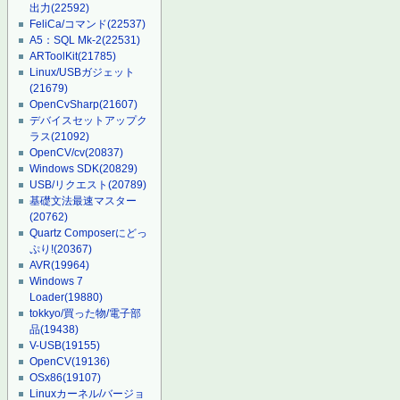
出力
(22592)
FeliCa/コマンド
(22537)
A5：SQL Mk-2
(22531)
ARToolKit
(21785)
Linux/USBガジェット
(21679)
OpenCvSharp
(21607)
デバイスセットアップク
ラス
(21092)
OpenCV/cv
(20837)
Windows SDK
(20829)
USB/リクエスト
(20789)
基礎文法最速マスター
(20762)
Quartz Composerにどっ
ぷり!
(20367)
AVR
(19964)
Windows 7
Loader
(19880)
tokkyo/買った物/電子部
品
(19438)
V-USB
(19155)
OpenCV
(19136)
OSx86
(19107)
Linuxカーネル/バージョ