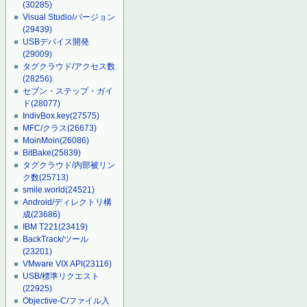
(30285)
Visual Studio/バージョン
(29439)
USBデバイス開発
(29009)
タグクラウド/アクセス数
(28256)
セブン・ステップ・ガイ
ド
(28077)
IndivBox.key
(27575)
MFC/クラス
(26673)
MoinMoin
(26086)
BitBake
(25839)
タグクラウド/内部被リン
ク数
(25713)
smile.world
(24521)
Android/ディレクトリ構
成
(23686)
IBM T221
(23419)
BackTrack/ツール
(23201)
VMware VIX API
(23116)
USB/標準リクエスト
(22925)
Objective-C/ファイル入