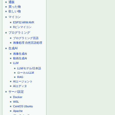
通販
買った物
欲しい物
マイコン
ESP32
ARM
AVR
8ピンマイコン
プログラミング
プログラミング言語
画像処理
自然言語処理
生成AI
画像生成AI
動画生成AI
LLM
LLM/モデル/日本語
ローカルLLM
RAG
AIエージェント
AIエディタ
サーバ設定
Docker
WSL
CentOS
Ubuntu
Apache