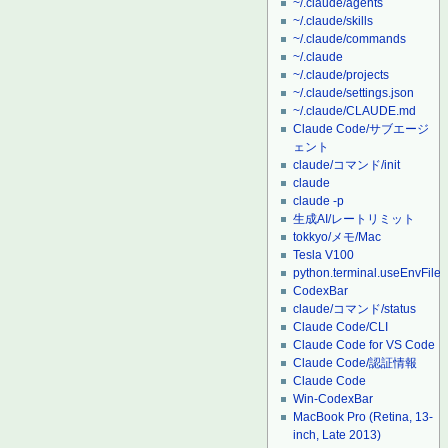
~/.claude/agents
~/.claude/skills
~/.claude/commands
~/.claude
~/.claude/projects
~/.claude/settings.json
~/.claude/CLAUDE.md
Claude Code/サブエージ
ェント
claude/コマンド/init
claude
claude -p
生成AI/レートリミット
tokkyo/メモ/Mac
Tesla V100
python.terminal.useEnvFile
CodexBar
claude/コマンド/status
Claude Code/CLI
Claude Code for VS Code
Claude Code/認証情報
Claude Code
Win-CodexBar
MacBook Pro (Retina, 13-
inch, Late 2013)