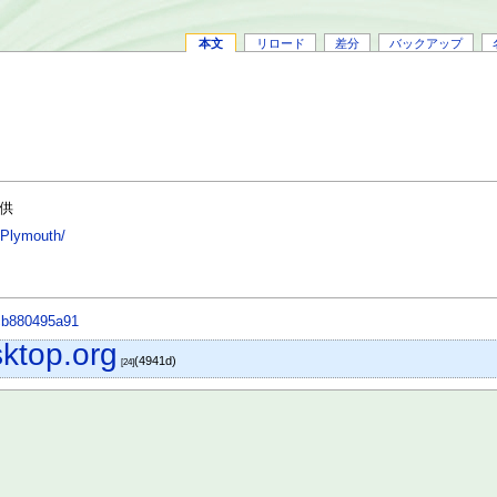
本文
リロード
差分
バックアップ
供
/Plymouth/
dcb880495a91
sktop.org
(4941d)
[24]