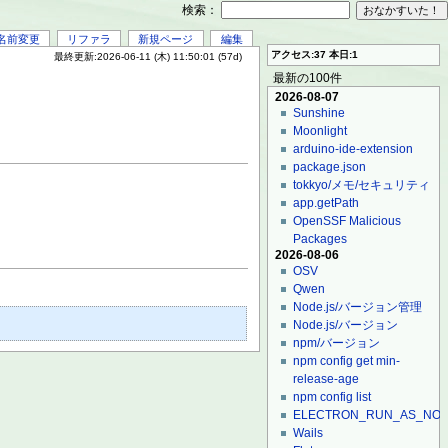
検索：
名前変更
リファラ
新規ページ
編集
アクセス:37 本日:1
最終更新:2026-06-11 (木) 11:50:01 (57d)
最新の100件
2026-08-07
Sunshine
Moonlight
arduino-ide-extension
package.json
tokkyo/メモ/セキュリティ
app.getPath
OpenSSF Malicious
Packages
2026-08-06
OSV
Qwen
Node.js/バージョン管理
Node.js/バージョン
npm/バージョン
npm config get min-
release-age
npm config list
ELECTRON_RUN_AS_NO
Wails