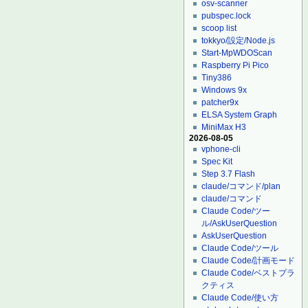
osv-scanner
pubspec.lock
scoop list
tokkyo/設定/Node.js
Start-MpWDOScan
Raspberry Pi Pico
Tiny386
Windows 9x
patcher9x
ELSA System Graph
MiniMax H3
2026-08-05
vphone-cli
Spec Kit
Step 3.7 Flash
claude/コマンド/plan
claude/コマンド
Claude Code/ツー
ル/AskUserQuestion
AskUserQuestion
Claude Code/ツール
Claude Code/計画モード
Claude Code/ベストプラ
クティス
Claude Code/使い方