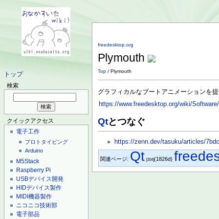
freedesktop.org
Plymouth
Top
/ Plymouth
トップ
検索
グラフィカルなブートアニメーションを提
https://www.freedesktop.org/wiki/Software
Qt
とつなぐ
クイックアクセス
電子工作
https://zenn.dev/tasuku/articles/7b
プロトタイピング
Arduino
Qt
freede
関連ページ:
(1826d)
[204]
M5Stack
Raspberry Pi
USBデバイス開発
HIDデバイス製作
MIDI機器製作
ニコニコ技術部
電子部品