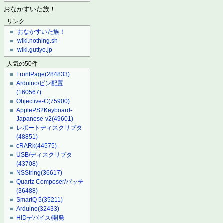
おなかすいた族！
リンク
おなかすいた族！
wiki.nothing.sh
wiki.guttyo.jp
人気の50件
FrontPage
(284833)
Arduino/ピン配置
(160567)
Objective-C
(75900)
ApplePS2Keyboard-
Japanese-v2
(49601)
レポートディスクリプタ
(48851)
cRARk
(44575)
USB/ディスクリプタ
(43708)
NSString
(36617)
Quartz Composer/パッチ
(36488)
SmartQ 5
(35211)
Arduino
(32433)
HIDデバイス/開発