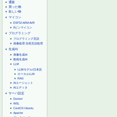
通販
買った物
欲しい物
マイコン
ESP32
ARM
AVR
8ピンマイコン
プログラミング
プログラミング言語
画像処理
自然言語処理
生成AI
画像生成AI
動画生成AI
LLM
LLM/モデル/日本語
ローカルLLM
RAG
AIエージェント
AIエディタ
サーバ設定
Docker
WSL
CentOS
Ubuntu
Apache