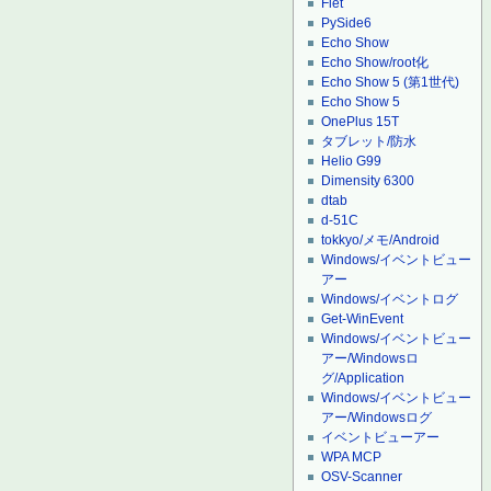
Flet
PySide6
Echo Show
Echo Show/root化
Echo Show 5 (第1世代)
Echo Show 5
OnePlus 15T
タブレット/防水
Helio G99
Dimensity 6300
dtab
d-51C
tokkyo/メモ/Android
Windows/イベントビュー
アー
Windows/イベントログ
Get-WinEvent
Windows/イベントビュー
アー/Windowsロ
グ/Application
Windows/イベントビュー
アー/Windowsログ
イベントビューアー
WPA MCP
OSV-Scanner