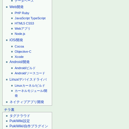
データベース
Web開発
PHP
Ruby
JavaScript
TypeScript
HTML5
CSS3
Webアプリ
Node.js
iOS/開発
Cocoa
Objective-C
Xcode
Android/開発
Android/ビルド
Android/ソースコード
Linux/デバイスドライバ
Linuxカーネル/ビルド
カーネルモジュール/開
発
ネイティブアプリ開発
チラ裏
タグクラウド
PukiWiki設定
PukiWiki/自作プラグイン