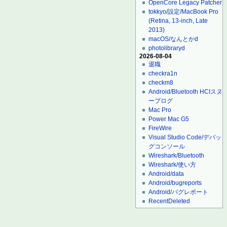
OpenCore Legacy Patcher
tokkyo/設定/MacBook Pro
(Retina, 13-inch, Late
2013)
macOS/なんとかd
photolibraryd
2026-08-04
退職
checkra1n
checkm8
Android/Bluetooth HCIスヌ
ープログ
Mac Pro
Power Mac G5
FireWire
Visual Studio Code/デバッ
グコンソール
Wireshark/Bluetooth
Wireshark/使い方
Android/data
Android/bugreports
Android/バグレポート
RecentDeleted