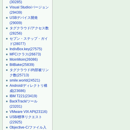
(30285)
Visual Studio/バージョン
(29439)
USBデバイス開発
(29009)
タグクラウド/アクセス数
(28256)
セブン・ステップ・ガイ
ド
(28077)
IndivBox.key
(27575)
MFC/クラス
(26673)
MoinMoin
(26086)
BitBake
(25839)
タグクラウド/内部被リン
ク数
(25713)
smile.world
(24521)
Android/ディレクトリ構
成
(23686)
IBM T221
(23419)
BackTrack/ツール
(23201)
VMware VIX API
(23116)
USB/標準リクエスト
(22925)
Objective-C/ファイル入