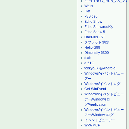
ELECTRON_RUN_AS_NO
Wails
Flet
PySide6
Echo Show
Echo Show/root化
Echo Show 5
OnePlus 15T
タブレット/防水
Helio G99
Dimensity 6300
dtab
d-51C
tokkyo/メモ/Android
Windows/イベントビュー
アー
Windows/イベントログ
Get-WinEvent
Windows/イベントビュー
アー/Windowsロ
グ/Application
Windows/イベントビュー
アー/Windowsログ
イベントビューアー
WPA MCP