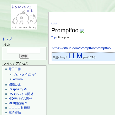
LLM
Promptfoo
Top
/ Promptfoo
トップ
検索
https://github.com/promptfoo/promptfoo
LLM
関連ページ:
(163d)
[240]
クイックアクセス
電子工作
プロトタイピング
Arduino
M5Stack
Raspberry Pi
USBデバイス開発
HIDデバイス製作
MIDI機器製作
ニコニコ技術部
電子部品