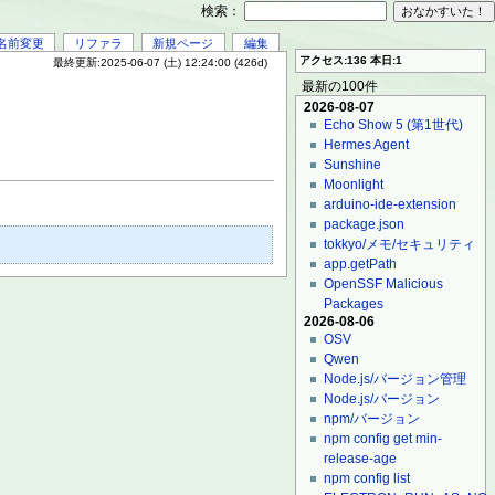
検索：
名前変更
リファラ
新規ページ
編集
アクセス:136 本日:1
最終更新:2025-06-07 (土) 12:24:00 (426d)
最新の100件
2026-08-07
Echo Show 5 (第1世代)
Hermes Agent
Sunshine
Moonlight
arduino-ide-extension
package.json
tokkyo/メモ/セキュリティ
app.getPath
OpenSSF Malicious
Packages
2026-08-06
OSV
Qwen
Node.js/バージョン管理
Node.js/バージョン
npm/バージョン
npm config get min-
release-age
npm config list