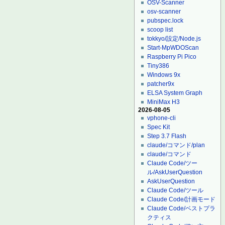
OSV-Scanner
osv-scanner
pubspec.lock
scoop list
tokkyo/設定/Node.js
Start-MpWDOScan
Raspberry Pi Pico
Tiny386
Windows 9x
patcher9x
ELSA System Graph
MiniMax H3
2026-08-05
vphone-cli
Spec Kit
Step 3.7 Flash
claude/コマンド/plan
claude/コマンド
Claude Code/ツー
ル/AskUserQuestion
AskUserQuestion
Claude Code/ツール
Claude Code/計画モード
Claude Code/ベストプラ
クティス