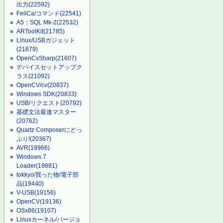
出力
(22592)
FeliCa/コマンド
(22541)
A5：SQL Mk-2
(22532)
ARToolKit
(21785)
Linux/USBガジェット
(21679)
OpenCvSharp
(21607)
デバイスセットアップク
ラス
(21092)
OpenCV/cv
(20837)
Windows SDK
(20833)
USB/リクエスト
(20792)
基礎文法最速マスター
(20762)
Quartz Composerにどっ
ぷり!
(20367)
AVR
(19966)
Windows 7
Loader
(19881)
tokkyo/買った物/電子部
品
(19440)
V-USB
(19156)
OpenCV
(19136)
OSx86
(19107)
Linuxカーネル/バージョ