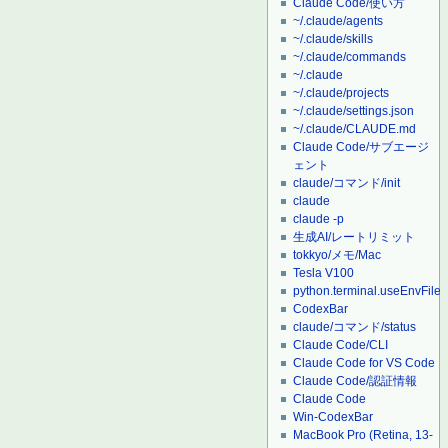
Claude Code/使い方
~/.claude/agents
~/.claude/skills
~/.claude/commands
~/.claude
~/.claude/projects
~/.claude/settings.json
~/.claude/CLAUDE.md
Claude Code/サブエージ
ェント
claude/コマンド/init
claude
claude -p
生成AI/レートリミット
tokkyo/メモ/Mac
Tesla V100
python.terminal.useEnvFile
CodexBar
claude/コマンド/status
Claude Code/CLI
Claude Code for VS Code
Claude Code/認証情報
Claude Code
Win-CodexBar
MacBook Pro (Retina, 13-