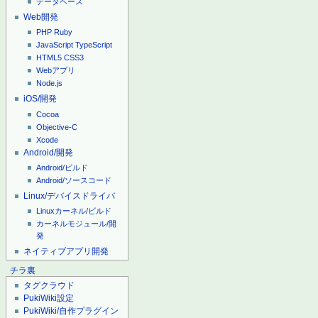
データベース
Web開発
PHP
Ruby
JavaScript
TypeScript
HTML5
CSS3
Webアプリ
Node.js
iOS/開発
Cocoa
Objective-C
Xcode
Android/開発
Android/ビルド
Android/ソースコード
Linux/デバイスドライバ
Linuxカーネル/ビルド
カーネルモジュール/開
発
ネイティブアプリ開発
チラ裏
タグクラウド
PukiWiki設定
PukiWiki/自作プラグイン