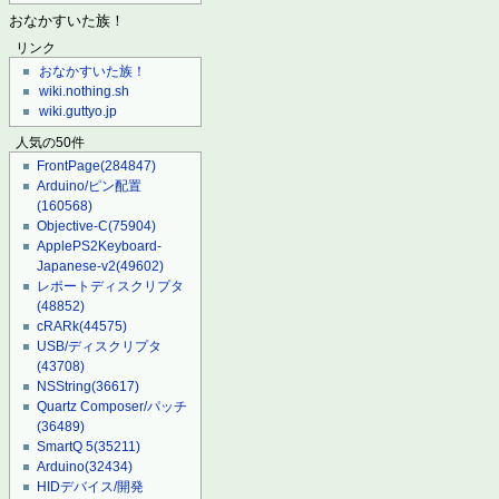
おなかすいた族！
リンク
おなかすいた族！
wiki.nothing.sh
wiki.guttyo.jp
人気の50件
FrontPage
(284847)
Arduino/ピン配置
(160568)
Objective-C
(75904)
ApplePS2Keyboard-
Japanese-v2
(49602)
レポートディスクリプタ
(48852)
cRARk
(44575)
USB/ディスクリプタ
(43708)
NSString
(36617)
Quartz Composer/パッチ
(36489)
SmartQ 5
(35211)
Arduino
(32434)
HIDデバイス/開発