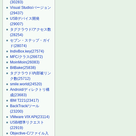
(30283)
Visual Studio/バージョン
(29437)
USBデバイス開発
(29007)
タグクラウド/アクセス数
(28254)
セブン・ステップ・ガイ
ド
(28074)
IndivBox.key
(27574)
MFC/クラス
(26672)
MoinMoin
(26083)
BitBake
(25838)
タグクラウド/内部被リン
ク数
(25712)
smile.world
(24520)
Android/ディレクトリ構
成
(23683)
IBM T221
(23417)
BackTrack/ツール
(23200)
VMware VIX API
(23114)
USB/標準リクエスト
(22919)
Objective-C/ファイル入