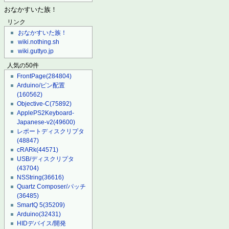
おなかすいた族！
リンク
おなかすいた族！
wiki.nothing.sh
wiki.guttyo.jp
人気の50件
FrontPage
(284804)
Arduino/ピン配置
(160562)
Objective-C
(75892)
ApplePS2Keyboard-
Japanese-v2
(49600)
レポートディスクリプタ
(48847)
cRARk
(44571)
USB/ディスクリプタ
(43704)
NSString
(36616)
Quartz Composer/パッチ
(36485)
SmartQ 5
(35209)
Arduino
(32431)
HIDデバイス/開発