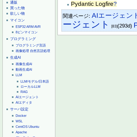
通販
Pydantic Logfire
?
買った物
欲しい物
AIエージェン
関連ページ:
マイコン
ージェント
(293d)
[83]
ESP32
ARM
AVR
8ピンマイコン
プログラミング
プログラミング言語
画像処理
自然言語処理
生成AI
画像生成AI
動画生成AI
LLM
LLM/モデル/日本語
ローカルLLM
RAG
AIエージェント
AIエディタ
サーバ設定
Docker
WSL
CentOS
Ubuntu
Apache