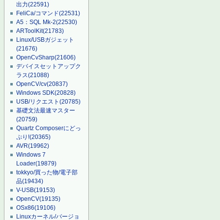
出力
(22591)
FeliCa/コマンド
(22531)
A5：SQL Mk-2
(22530)
ARToolKit
(21783)
Linux/USBガジェット
(21676)
OpenCvSharp
(21606)
デバイスセットアップク
ラス
(21088)
OpenCV/cv
(20837)
Windows SDK
(20828)
USB/リクエスト
(20785)
基礎文法最速マスター
(20759)
Quartz Composerにどっ
ぷり!
(20365)
AVR
(19962)
Windows 7
Loader
(19879)
tokkyo/買った物/電子部
品
(19434)
V-USB
(19153)
OpenCV
(19135)
OSx86
(19106)
Linuxカーネル/バージョ