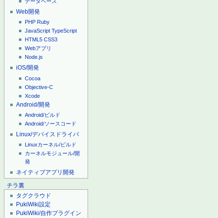
データベース
Web開発
PHP
Ruby
JavaScript
TypeScript
HTML5
CSS3
Webアプリ
Node.js
iOS/開発
Cocoa
Objective-C
Xcode
Android/開発
Android/ビルド
Android/ソースコード
Linux/デバイスドライバ
Linuxカーネル/ビルド
カーネルモジュール/開
発
ネイティブアプリ開発
チラ裏
タグクラウド
PukiWiki設定
PukiWiki/自作プラグイン