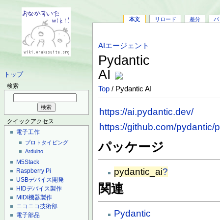
本文
リロード
差分
バ
AIエージェント
Pydantic
AI
トップ
検索
Top
/ Pydantic AI
https://ai.pydantic.dev/
クイックアクセス
https://github.com/pydantic/p
電子工作
プロトタイピング
パッケージ
Arduino
M5Stack
pydantic_ai
?
Raspberry Pi
USBデバイス開発
関連
HIDデバイス製作
MIDI機器製作
ニコニコ技術部
Pydantic
電子部品