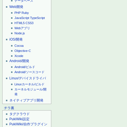
データベース
Web開発
PHP
Ruby
JavaScript
TypeScript
HTML5
CSS3
Webアプリ
Node.js
iOS/開発
Cocoa
Objective-C
Xcode
Android/開発
Android/ビルド
Android/ソースコード
Linux/デバイスドライバ
Linuxカーネル/ビルド
カーネルモジュール/開
発
ネイティブアプリ開発
チラ裏
タグクラウド
PukiWiki設定
PukiWiki/自作プラグイン