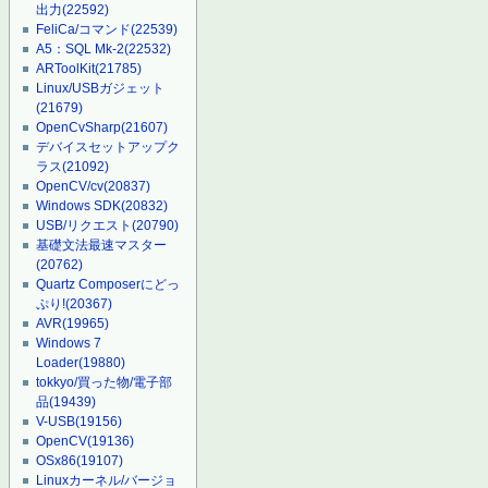
出力
(22592)
FeliCa/コマンド
(22539)
A5：SQL Mk-2
(22532)
ARToolKit
(21785)
Linux/USBガジェット
(21679)
OpenCvSharp
(21607)
デバイスセットアップク
ラス
(21092)
OpenCV/cv
(20837)
Windows SDK
(20832)
USB/リクエスト
(20790)
基礎文法最速マスター
(20762)
Quartz Composerにどっ
ぷり!
(20367)
AVR
(19965)
Windows 7
Loader
(19880)
tokkyo/買った物/電子部
品
(19439)
V-USB
(19156)
OpenCV
(19136)
OSx86
(19107)
Linuxカーネル/バージョ