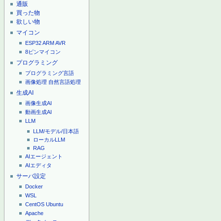
通販
買った物
欲しい物
マイコン
ESP32
ARM
AVR
8ピンマイコン
プログラミング
プログラミング言語
画像処理
自然言語処理
生成AI
画像生成AI
動画生成AI
LLM
LLM/モデル/日本語
ローカルLLM
RAG
AIエージェント
AIエディタ
サーバ設定
Docker
WSL
CentOS
Ubuntu
Apache