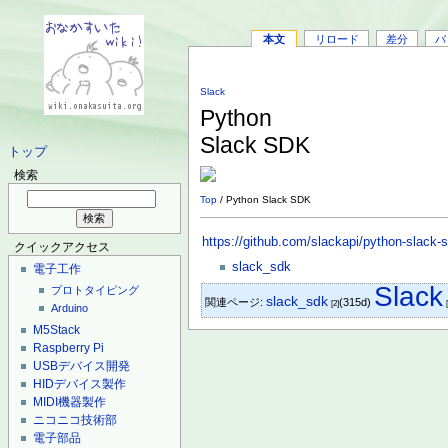
本文
リロード
差分
バ
Slack
Python
Slack SDK
トップ
検索
Top
/ Python Slack SDK
https://github.com/slackapi/python-slack-
クイックアクセス
slack_sdk
電子工作
Slack
プロトタイピング
slack_sdk
関連ページ:
(315d)
[2]
Arduino
M5Stack
Raspberry Pi
USBデバイス開発
HIDデバイス製作
MIDI機器製作
ニコニコ技術部
電子部品