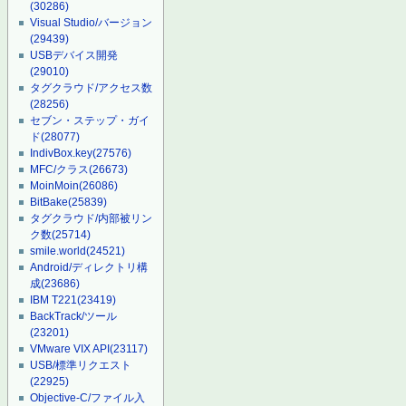
(30286)
Visual Studio/バージョン
(29439)
USBデバイス開発
(29010)
タグクラウド/アクセス数
(28256)
セブン・ステップ・ガイ
ド
(28077)
IndivBox.key
(27576)
MFC/クラス
(26673)
MoinMoin
(26086)
BitBake
(25839)
タグクラウド/内部被リン
ク数
(25714)
smile.world
(24521)
Android/ディレクトリ構
成
(23686)
IBM T221
(23419)
BackTrack/ツール
(23201)
VMware VIX API
(23117)
USB/標準リクエスト
(22925)
Objective-C/ファイル入