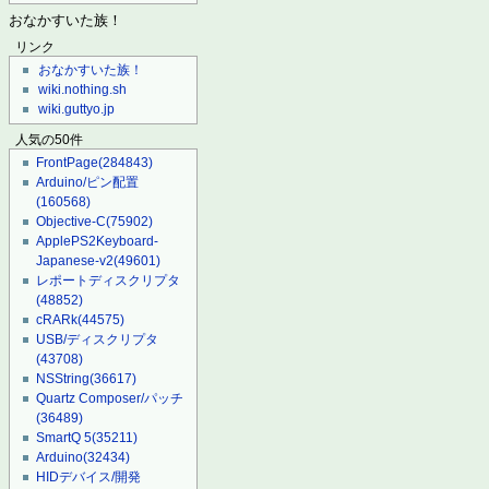
おなかすいた族！
リンク
おなかすいた族！
wiki.nothing.sh
wiki.guttyo.jp
人気の50件
FrontPage
(284843)
Arduino/ピン配置
(160568)
Objective-C
(75902)
ApplePS2Keyboard-
Japanese-v2
(49601)
レポートディスクリプタ
(48852)
cRARk
(44575)
USB/ディスクリプタ
(43708)
NSString
(36617)
Quartz Composer/パッチ
(36489)
SmartQ 5
(35211)
Arduino
(32434)
HIDデバイス/開発