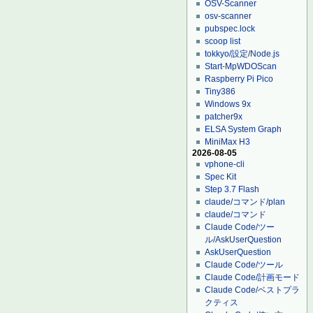
OSV-Scanner
osv-scanner
pubspec.lock
scoop list
tokkyo/設定/Node.js
Start-MpWDOScan
Raspberry Pi Pico
Tiny386
Windows 9x
patcher9x
ELSA System Graph
MiniMax H3
2026-08-05
vphone-cli
Spec Kit
Step 3.7 Flash
claude/コマンド/plan
claude/コマンド
Claude Code/ツー
ル/AskUserQuestion
AskUserQuestion
Claude Code/ツール
Claude Code/計画モード
Claude Code/ベストプラ
クティス