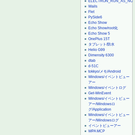
ELECTRON_RUN_AS_NO
Wails
Flet
PySide6
Echo Show
Echo Show/root化
Echo Show 5
OnePlus 15T
タブレット/防水
Helio G99
Dimensity 6300
dtab
d-51C
tokkyo/メモ/Android
Windows/イベントビュー
アー
Windows/イベントログ
Get-WinEvent
Windows/イベントビュー
アー/Windowsロ
グ/Application
Windows/イベントビュー
アー/Windowsログ
イベントビューアー
WPA MCP