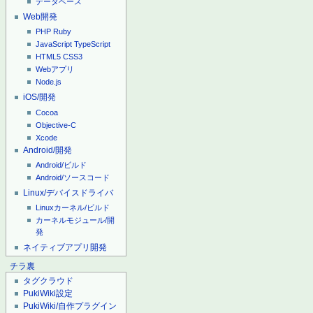
データベース
Web開発
PHP
Ruby
JavaScript
TypeScript
HTML5
CSS3
Webアプリ
Node.js
iOS/開発
Cocoa
Objective-C
Xcode
Android/開発
Android/ビルド
Android/ソースコード
Linux/デバイスドライバ
Linuxカーネル/ビルド
カーネルモジュール/開
発
ネイティブアプリ開発
チラ裏
タグクラウド
PukiWiki設定
PukiWiki/自作プラグイン