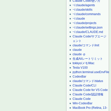
Claude Code/使い方
~/.claude/agents
~/.claude/skills
~/.claude/commands
~/.claude
~/.claude/projects
~/.claude/settings.json
~/.claude/CLAUDE.md
Claude Code/サブエージ
ェント
claude/コマンド/init
claude
claude -p
生成AI/レートリミット
tokkyo/メモ/Mac
Tesla V100
python.terminal.useEnvFile
CodexBar
claude/コマンド/status
Claude Code/CLI
Claude Code for VS Code
Claude Code/認証情報
Claude Code
Win-CodexBar
MacBook Pro (Retina, 13-