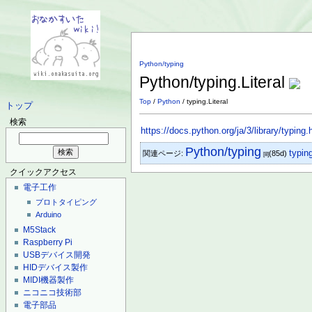
Python/typing
Python/typing.Literal
Top
/
Python
/ typing.Literal
トップ
検索
https://docs.python.org/ja/3/library/typing.
Python/typing
typing
関連ページ:
(85d)
[8]
クイックアクセス
電子工作
プロトタイピング
Arduino
M5Stack
Raspberry Pi
USBデバイス開発
HIDデバイス製作
MIDI機器製作
ニコニコ技術部
電子部品