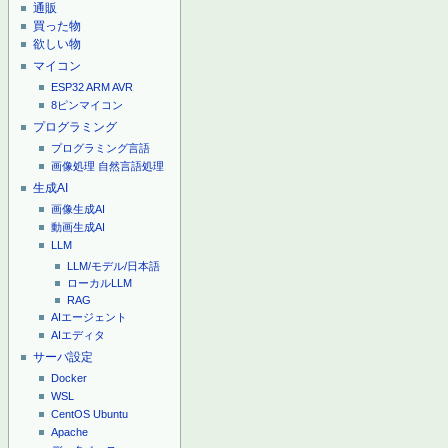
通販
買った物
欲しい物
マイコン
ESP32
ARM
AVR
8ピンマイコン
プログラミング
プログラミング言語
画像処理
自然言語処理
生成AI
画像生成AI
動画生成AI
LLM
LLM/モデル/日本語
ローカルLLM
RAG
AIエージェント
AIエディタ
サーバ設定
Docker
WSL
CentOS
Ubuntu
Apache