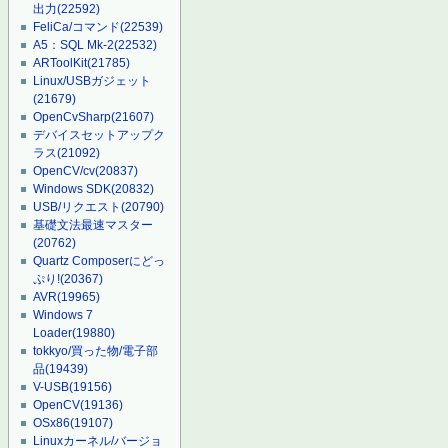
出力
(22592)
FeliCa/コマンド
(22539)
A5：SQL Mk-2
(22532)
ARToolKit
(21785)
Linux/USBガジェット
(21679)
OpenCvSharp
(21607)
デバイスセットアップク
ラス
(21092)
OpenCV/cv
(20837)
Windows SDK
(20832)
USB/リクエスト
(20790)
基礎文法最速マスター
(20762)
Quartz Composerにどっ
ぷり!
(20367)
AVR
(19965)
Windows 7
Loader
(19880)
tokkyo/買った物/電子部
品
(19439)
V-USB
(19156)
OpenCV
(19136)
OSx86
(19107)
Linuxカーネル/バージョ