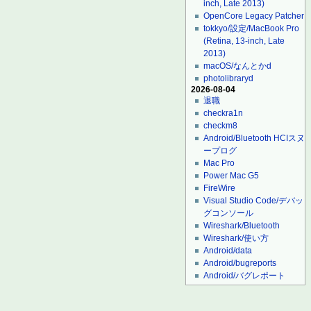
inch, Late 2013)
OpenCore Legacy Patcher
tokkyo/設定/MacBook Pro
(Retina, 13-inch, Late
2013)
macOS/なんとかd
photolibraryd
2026-08-04
退職
checkra1n
checkm8
Android/Bluetooth HCIスヌ
ープログ
Mac Pro
Power Mac G5
FireWire
Visual Studio Code/デバッ
グコンソール
Wireshark/Bluetooth
Wireshark/使い方
Android/data
Android/bugreports
Android/バグレポート