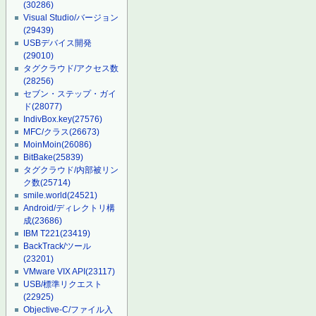
(30286)
Visual Studio/バージョン
(29439)
USBデバイス開発
(29010)
タグクラウド/アクセス数
(28256)
セブン・ステップ・ガイ
ド
(28077)
IndivBox.key
(27576)
MFC/クラス
(26673)
MoinMoin
(26086)
BitBake
(25839)
タグクラウド/内部被リン
ク数
(25714)
smile.world
(24521)
Android/ディレクトリ構
成
(23686)
IBM T221
(23419)
BackTrack/ツール
(23201)
VMware VIX API
(23117)
USB/標準リクエスト
(22925)
Objective-C/ファイル入