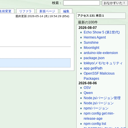
検索：
名前変更
リファラ
新規ページ
編集
アクセス:131 本日:1
最終更新:2026-05-14 (木) 19:54:29 (85d)
最新の100件
2026-08-07
Echo Show 5 (第1世代)
Hermes Agent
Sunshine
Moonlight
arduino-ide-extension
package.json
tokkyo/メモ/セキュリティ
app.getPath
OpenSSF Malicious
Packages
2026-08-06
OSV
Qwen
Node.js/バージョン管理
Node.js/バージョン
npm/バージョン
npm config get min-
release-age
npm config list