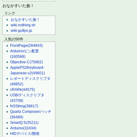
おなかすいた族！
リンク
おなかすいた族！
wiki.nothing.sh
wiki.guttyo.jp
人気の50件
FrontPage
(284843)
Arduino/ピン配置
(160568)
Objective-C
(75902)
ApplePS2Keyboard-
Japanese-v2
(49601)
レポートディスクリプタ
(48852)
cRARk
(44575)
USB/ディスクリプタ
(43708)
NSString
(36617)
Quartz Composer/パッチ
(36489)
SmartQ 5
(35211)
Arduino
(32434)
HIDデバイス/開発