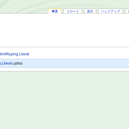
本文
リロード
差分
バックアップ
html#typing.Literal
.Literal
(85d)
[1]