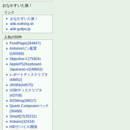
おなかすいた族！
リンク
おなかすいた族！
wiki.nothing.sh
wiki.guttyo.jp
人気の50件
FrontPage
(284847)
Arduino/ピン配置
(160568)
Objective-C
(75904)
ApplePS2Keyboard-
Japanese-v2
(49602)
レポートディスクリプタ
(48852)
cRARk
(44575)
USB/ディスクリプタ
(43708)
NSString
(36617)
Quartz Composer/パッチ
(36489)
SmartQ 5
(35211)
Arduino
(32434)
HIDデバイス/開発