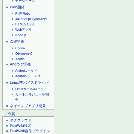
データベース
Web開発
PHP
Ruby
JavaScript
TypeScript
HTML5
CSS3
Webアプリ
Node.js
iOS/開発
Cocoa
Objective-C
Xcode
Android/開発
Android/ビルド
Android/ソースコード
Linux/デバイスドライバ
Linuxカーネル/ビルド
カーネルモジュール/開
発
ネイティブアプリ開発
チラ裏
タグクラウド
PukiWiki設定
PukiWiki/自作プラグイン