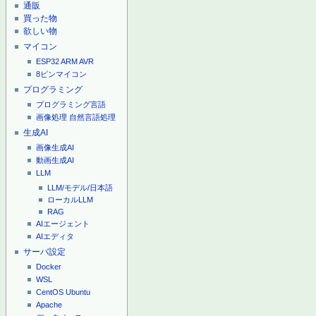
通販
買った物
欲しい物
マイコン
ESP32
ARM
AVR
8ピンマイコン
プログラミング
プログラミング言語
画像処理
自然言語処理
生成AI
画像生成AI
動画生成AI
LLM
LLM/モデル/日本語
ローカルLLM
RAG
AIエージェント
AIエディタ
サーバ設定
Docker
WSL
CentOS
Ubuntu
Apache