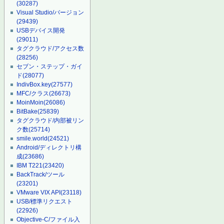
(30287)
Visual Studio/バージョン
(29439)
USBデバイス開発
(29011)
タグクラウド/アクセス数
(28256)
セブン・ステップ・ガイ
ド
(28077)
IndivBox.key
(27577)
MFC/クラス
(26673)
MoinMoin
(26086)
BitBake
(25839)
タグクラウド/内部被リン
ク数
(25714)
smile.world
(24521)
Android/ディレクトリ構
成
(23686)
IBM T221
(23420)
BackTrack/ツール
(23201)
VMware VIX API
(23118)
USB/標準リクエスト
(22926)
Objective-C/ファイル入