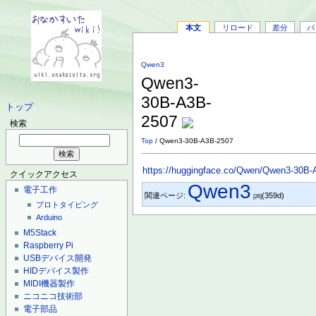
本文
リロード
差分
バ
Qwen3
Qwen3-
30B-A3B-
トップ
2507
検索
Top
/ Qwen3-30B-A3B-2507
https://huggingface.co/Qwen/Qwen3-30B-A
クイックアクセス
Qwen3
電子工作
関連ページ:
(359d)
[26]
プロトタイピング
Arduino
M5Stack
Raspberry Pi
USBデバイス開発
HIDデバイス製作
MIDI機器製作
ニコニコ技術部
電子部品