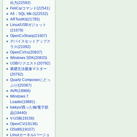
出力
(22592)
FeliCa/コマンド
(22541)
A5：SQL Mk-2
(22532)
ARToolKit
(21785)
Linux/USBガジェット
(21679)
OpenCvSharp
(21607)
デバイスセットアップク
ラス
(21092)
OpenCV/cv
(20837)
Windows SDK
(20833)
USB/リクエスト
(20792)
基礎文法最速マスター
(20762)
Quartz Composerにどっ
ぷり!
(20367)
AVR
(19966)
Windows 7
Loader
(19881)
tokkyo/買った物/電子部
品
(19440)
V-USB
(19156)
OpenCV
(19136)
OSx86
(19107)
Linuxカーネル/バージョ