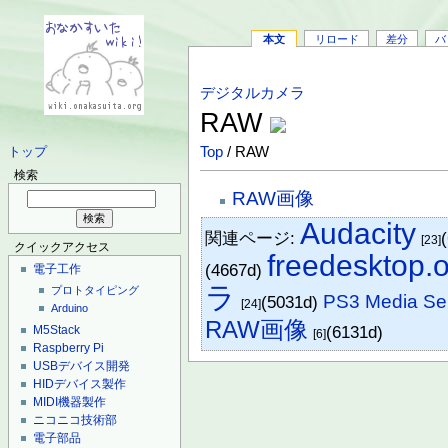
本文
リロード
差分
バ
デジタルカメラ
RAW
Top
/ RAW
トップ
検索
RAW画像
Audacity
関連ページ:
[23]
クイックアクセス
freedesktop.
(4667d)
電子工作
ラ
プロトタイピング
PS3 Media Se
(5031d)
[24]
Arduino
RAW画像
(6131d)
M5Stack
[6]
Raspberry Pi
USBデバイス開発
HIDデバイス製作
MIDI機器製作
ニコニコ技術部
電子部品