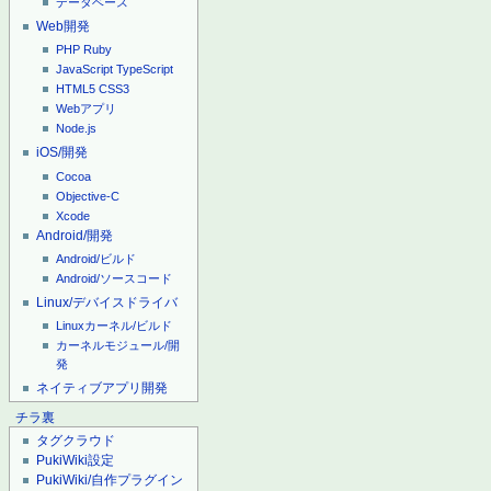
データベース
Web開発
PHP
Ruby
JavaScript
TypeScript
HTML5
CSS3
Webアプリ
Node.js
iOS/開発
Cocoa
Objective-C
Xcode
Android/開発
Android/ビルド
Android/ソースコード
Linux/デバイスドライバ
Linuxカーネル/ビルド
カーネルモジュール/開
発
ネイティブアプリ開発
チラ裏
タグクラウド
PukiWiki設定
PukiWiki/自作プラグイン