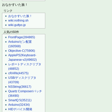
おなかすいた族！
リンク
おなかすいた族！
wiki.nothing.sh
wiki.guttyo.jp
人気の50件
FrontPage
(284865)
Arduino/ピン配置
(160568)
Objective-C
(75906)
ApplePS2Keyboard-
Japanese-v2
(49602)
レポートディスクリプタ
(48852)
cRARk
(44575)
USB/ディスクリプタ
(43709)
NSString
(36617)
Quartz Composer/パッチ
(36490)
SmartQ 5
(35211)
Arduino
(32434)
HIDデバイス/開発