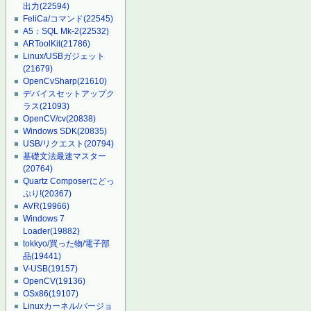
出力
(22594)
FeliCa/コマンド
(22545)
A5：SQL Mk-2
(22532)
ARToolKit
(21786)
Linux/USBガジェット
(21679)
OpenCvSharp
(21610)
デバイスセットアップク
ラス
(21093)
OpenCV/cv
(20838)
Windows SDK
(20835)
USB/リクエスト
(20794)
基礎文法最速マスター
(20764)
Quartz Composerにどっ
ぷり!
(20367)
AVR
(19966)
Windows 7
Loader
(19882)
tokkyo/買った物/電子部
品
(19441)
V-USB
(19157)
OpenCV
(19136)
OSx86
(19107)
Linuxカーネル/バージョ