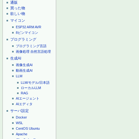
通販
買った物
欲しい物
マイコン
ESP32
ARM
AVR
8ピンマイコン
プログラミング
プログラミング言語
画像処理
自然言語処理
生成AI
画像生成AI
動画生成AI
LLM
LLM/モデル/日本語
ローカルLLM
RAG
AIエージェント
AIエディタ
サーバ設定
Docker
WSL
CentOS
Ubuntu
Apache