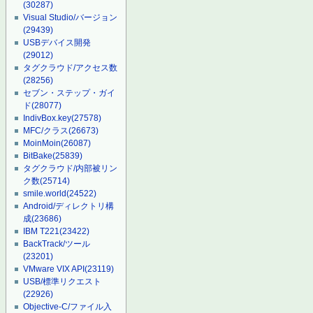
(30287)
Visual Studio/バージョン
(29439)
USBデバイス開発
(29012)
タグクラウド/アクセス数
(28256)
セブン・ステップ・ガイ
ド
(28077)
IndivBox.key
(27578)
MFC/クラス
(26673)
MoinMoin
(26087)
BitBake
(25839)
タグクラウド/内部被リン
ク数
(25714)
smile.world
(24522)
Android/ディレクトリ構
成
(23686)
IBM T221
(23422)
BackTrack/ツール
(23201)
VMware VIX API
(23119)
USB/標準リクエスト
(22926)
Objective-C/ファイル入