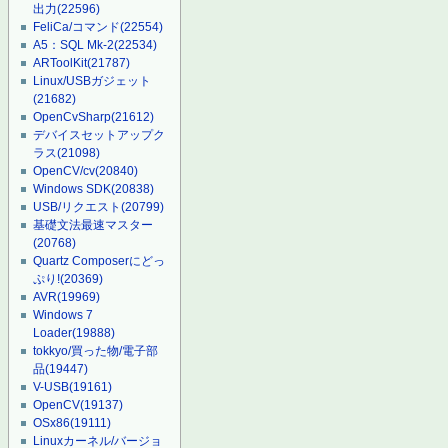
出力
(22596)
FeliCa/コマンド
(22554)
A5：SQL Mk-2
(22534)
ARToolKit
(21787)
Linux/USBガジェット
(21682)
OpenCvSharp
(21612)
デバイスセットアップク
ラス
(21098)
OpenCV/cv
(20840)
Windows SDK
(20838)
USB/リクエスト
(20799)
基礎文法最速マスター
(20768)
Quartz Composerにどっ
ぷり!
(20369)
AVR
(19969)
Windows 7
Loader
(19888)
tokkyo/買った物/電子部
品
(19447)
V-USB
(19161)
OpenCV
(19137)
OSx86
(19111)
Linuxカーネル/バージョ