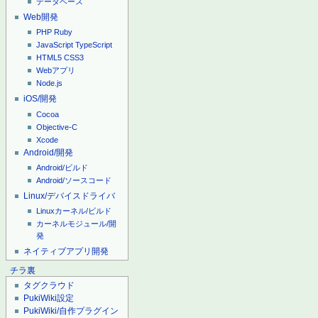
データベース
Web開発
PHP
Ruby
JavaScript
TypeScript
HTML5
CSS3
Webアプリ
Node.js
iOS/開発
Cocoa
Objective-C
Xcode
Android/開発
Android/ビルド
Android/ソースコード
Linux/デバイスドライバ
Linuxカーネル/ビルド
カーネルモジュール/開
発
ネイティブアプリ開発
チラ裏
タグクラウド
PukiWiki設定
PukiWiki/自作プラグイン