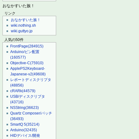
おなかすいた族！
リンク
おなかすいた族！
wiki.nothing.sh
wiki.guttyo.jp
人気の50件
FrontPage
(284915)
Arduino/ピン配置
(160577)
Objective-C
(75910)
ApplePS2Keyboard-
Japanese-v2
(49608)
レポートディスクリプタ
(48856)
cRARk
(44579)
USB/ディスクリプタ
(43716)
NSString
(36623)
Quartz Composer/パッチ
(36493)
SmartQ 5
(35214)
Arduino
(32435)
HIDデバイス/開発