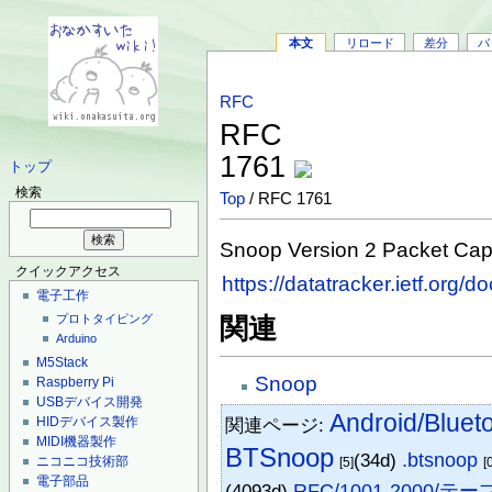
本文
リロード
差分
バ
RFC
RFC
1761
トップ
検索
Top
/ RFC 1761
Snoop Version 2 Packet Capt
クイックアクセス
https://datatracker.ietf.org/d
電子工作
プロトタイピング
関連
Arduino
M5Stack
Snoop
Raspberry Pi
USBデバイス開発
Android/Bl
関連ページ:
HIDデバイス製作
MIDI機器製作
BTSnoop
(34d)
.btsnoop
ニコニコ技術部
[5]
[
電子部品
(4093d)
RFC/1001-2000/テ