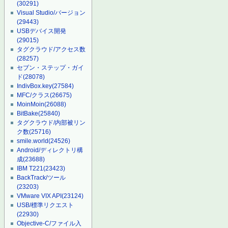
(30291)
Visual Studio/バージョン
(29443)
USBデバイス開発
(29015)
タグクラウド/アクセス数
(28257)
セブン・ステップ・ガイ
ド
(28078)
IndivBox.key
(27584)
MFC/クラス
(26675)
MoinMoin
(26088)
BitBake
(25840)
タグクラウド/内部被リン
ク数
(25716)
smile.world
(24526)
Android/ディレクトリ構
成
(23688)
IBM T221
(23423)
BackTrack/ツール
(23203)
VMware VIX API
(23124)
USB/標準リクエスト
(22930)
Objective-C/ファイル入