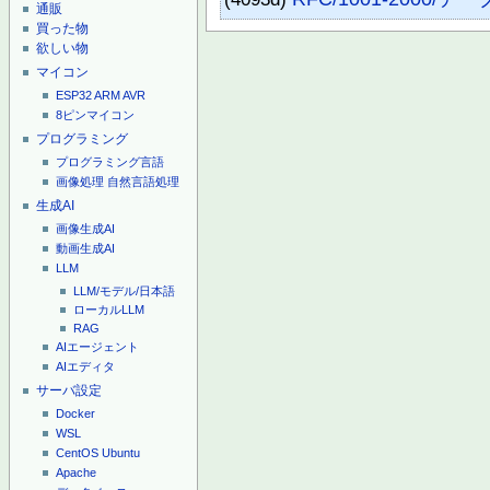
通販
買った物
欲しい物
マイコン
ESP32
ARM
AVR
8ピンマイコン
プログラミング
プログラミング言語
画像処理
自然言語処理
生成AI
画像生成AI
動画生成AI
LLM
LLM/モデル/日本語
ローカルLLM
RAG
AIエージェント
AIエディタ
サーバ設定
Docker
WSL
CentOS
Ubuntu
Apache