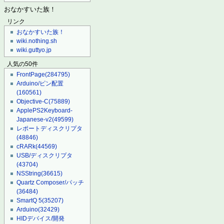
おなかすいた族！
リンク
おなかすいた族！
wiki.nothing.sh
wiki.guttyo.jp
人気の50件
FrontPage
(284795)
Arduino/ピン配置
(160561)
Objective-C
(75889)
ApplePS2Keyboard-
Japanese-v2
(49599)
レポートディスクリプタ
(48846)
cRARk
(44569)
USB/ディスクリプタ
(43704)
NSString
(36615)
Quartz Composer/パッチ
(36484)
SmartQ 5
(35207)
Arduino
(32429)
HIDデバイス/開発