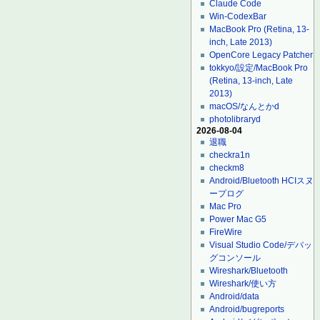
Claude Code
Win-CodexBar
MacBook Pro (Retina, 13-
inch, Late 2013)
OpenCore Legacy Patcher
tokkyo/設定/MacBook Pro
(Retina, 13-inch, Late
2013)
macOS/なんとかd
photolibraryd
2026-08-04
退職
checkra1n
checkm8
Android/Bluetooth HCIスヌ
ープログ
Mac Pro
Power Mac G5
FireWire
Visual Studio Code/デバッ
グコンソール
Wireshark/Bluetooth
Wireshark/使い方
Android/data
Android/bugreports