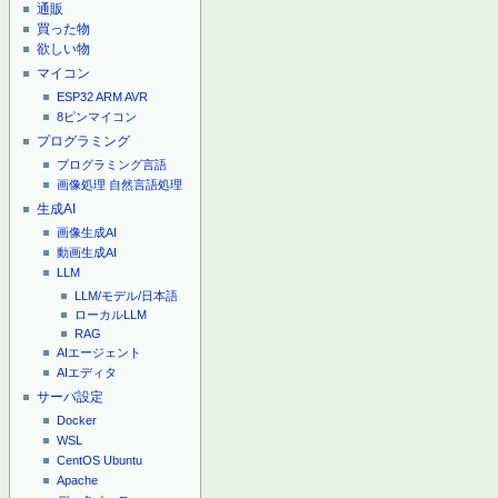
通販
買った物
欲しい物
マイコン
ESP32
ARM
AVR
8ピンマイコン
プログラミング
プログラミング言語
画像処理
自然言語処理
生成AI
画像生成AI
動画生成AI
LLM
LLM/モデル/日本語
ローカルLLM
RAG
AIエージェント
AIエディタ
サーバ設定
Docker
WSL
CentOS
Ubuntu
Apache