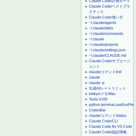
Claude Code/計画モード
Claude Code/ベストプラ
クティス
Claude Code/使い方
~/.claude/agents
~/.claude/skills
~/.claude/commands
~/.claude
~/.claude/projects
~/.claude/settings.json
~/.claude/CLAUDE.md
Claude Code/サブエージ
ェント
claude/コマンド/init
claude
claude -p
生成AI/レートリミット
tokkyo/メモ/Mac
Tesla V100
python.terminal.useEnvFile
CodexBar
claude/コマンド/status
Claude Code/CLI
Claude Code for VS Code
Claude Code/認証情報