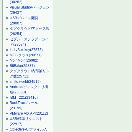
(30282)
Visual Studio/バージョン
(29437)
USBデバイス開発
(29007)
タグクラウド/アクセス数
(28254)
セブン・ステップ・ガイ
ド
(28074)
IndivBox.key
(27573)
MFC/クラス
(26671)
MoinMoin
(26082)
BitBake
(25837)
タグクラウド/内部被リン
ク数
(25712)
smile.world
(24519)
Android/ディレクトリ構
成
(23683)
IBM T221
(23416)
BackTrack/ツール
(23199)
VMware VIX API
(23112)
USB/標準リクエスト
(22917)
Objective-C/ファイル入