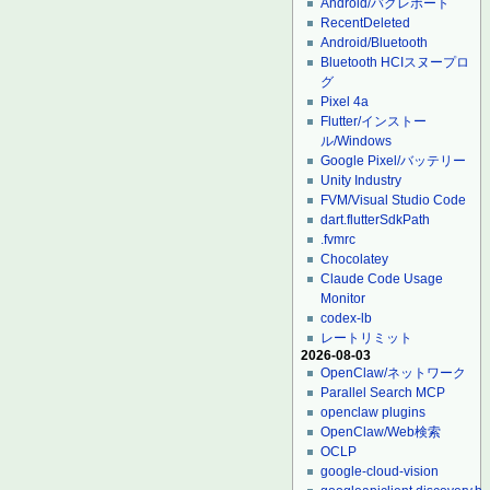
Android/バグレポート
RecentDeleted
Android/Bluetooth
Bluetooth HCIスヌープロ
グ
Pixel 4a
Flutter/インストー
ル/Windows
Google Pixel/バッテリー
Unity Industry
FVM/Visual Studio Code
dart.flutterSdkPath
.fvmrc
Chocolatey
Claude Code Usage
Monitor
codex-lb
レートリミット
2026-08-03
OpenClaw/ネットワーク
Parallel Search MCP
openclaw plugins
OpenClaw/Web検索
OCLP
google-cloud-vision