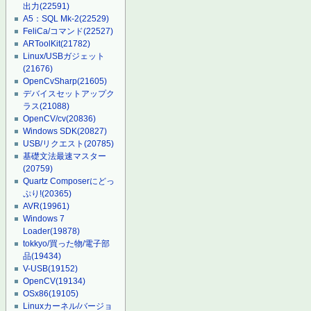
出力
(22591)
A5：SQL Mk-2
(22529)
FeliCa/コマンド
(22527)
ARToolKit
(21782)
Linux/USBガジェット
(21676)
OpenCvSharp
(21605)
デバイスセットアップク
ラス
(21088)
OpenCV/cv
(20836)
Windows SDK
(20827)
USB/リクエスト
(20785)
基礎文法最速マスター
(20759)
Quartz Composerにどっ
ぷり!
(20365)
AVR
(19961)
Windows 7
Loader
(19878)
tokkyo/買った物/電子部
品
(19434)
V-USB
(19152)
OpenCV
(19134)
OSx86
(19105)
Linuxカーネル/バージョ