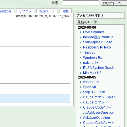
検索：
名前変更
リファラ
新規ページ
編集
アクセス:690 本日:1
最終更新:2026-05-29 (金) 05:37:57 (69d)
最新の100件
2026-08-06
OSV-Scanner
tokkyo/設定/Node.js
Start-MpWDOScan
Raspberry Pi Pico
Tiny386
Windows 9x
patcher9x
ELSA System Graph
MiniMax H3
2026-08-05
vphone-cli
Spec Kit
Step 3.7 Flash
claude/コマンド/plan
claude/コマンド
Claude Code/ツー
ル/AskUserQuestion
AskUserQuestion
Claude Code/ツール