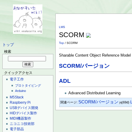
LMS
SCORM
Top
/ SCORM
トップ
検索
Sharable Content Object Reference Model
SCORM/バージョン
クイックアクセス
電子工作
ADL
プロトタイピング
Arduino
Advanced Distributed Learning
M5Stack
SCORM/バージョン
関連ページ:
(69d)
Raspberry Pi
[4]
USBデバイス開発
HIDデバイス製作
MIDI機器製作
ニコニコ技術部
電子部品