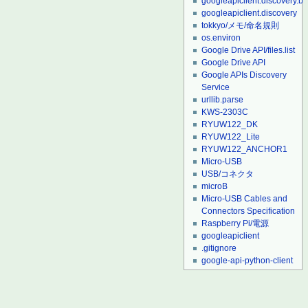
googleapiclient.discovery.bu
googleapiclient.discovery
tokkyo/メモ/命名規則
os.environ
Google Drive API/files.list
Google Drive API
Google APIs Discovery
Service
urllib.parse
KWS-2303C
RYUW122_DK
RYUW122_Lite
RYUW122_ANCHOR1
Micro-USB
USB/コネクタ
microB
Micro-USB Cables and
Connectors Specification
Raspberry Pi/電源
googleapiclient
.gitignore
google-api-python-client