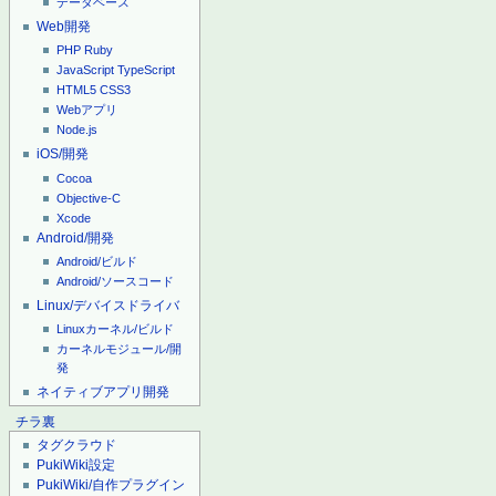
データベース
Web開発
PHP
Ruby
JavaScript
TypeScript
HTML5
CSS3
Webアプリ
Node.js
iOS/開発
Cocoa
Objective-C
Xcode
Android/開発
Android/ビルド
Android/ソースコード
Linux/デバイスドライバ
Linuxカーネル/ビルド
カーネルモジュール/開
発
ネイティブアプリ開発
チラ裏
タグクラウド
PukiWiki設定
PukiWiki/自作プラグイン