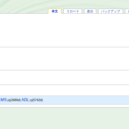
本文
リロード
差分
バックアップ
LMS
ADL
(2680d)
(5742d)
[2]
[1]