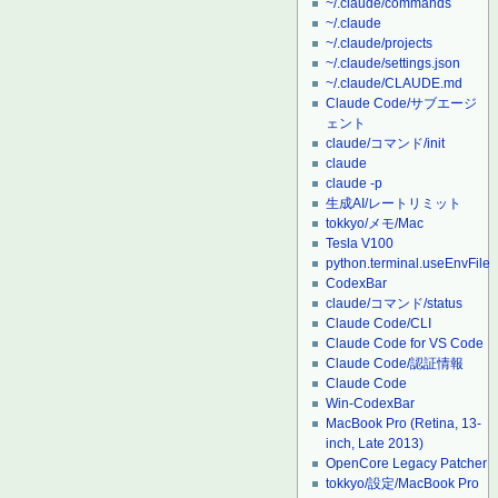
~/.claude/commands
~/.claude
~/.claude/projects
~/.claude/settings.json
~/.claude/CLAUDE.md
Claude Code/サブエージ
ェント
claude/コマンド/init
claude
claude -p
生成AI/レートリミット
tokkyo/メモ/Mac
Tesla V100
python.terminal.useEnvFile
CodexBar
claude/コマンド/status
Claude Code/CLI
Claude Code for VS Code
Claude Code/認証情報
Claude Code
Win-CodexBar
MacBook Pro (Retina, 13-
inch, Late 2013)
OpenCore Legacy Patcher
tokkyo/設定/MacBook Pro