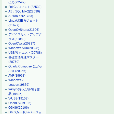
出力
(22592)
FeliCa/コマンド
(22532)
A5：SQL Mk-2
(22530)
ARToolKit
(21783)
Linux/USBガジェット
(21677)
OpenCvSharp
(21606)
デバイスセットアップク
ラス
(21089)
OpenCV/cv
(20837)
Windows SDK
(20828)
USB/リクエスト
(20788)
基礎文法最速マスター
(20760)
Quartz Composerにどっ
ぷり!
(20366)
AVR
(19963)
Windows 7
Loader
(19879)
tokkyo/買った物/電子部
品
(19435)
V-USB
(19153)
OpenCV
(19136)
OSx86
(19106)
Linuxカーネル/バージョ