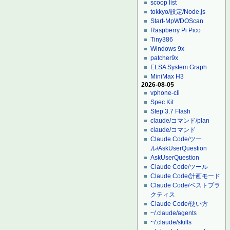
scoop list
tokkyo/設定/Node.js
Start-MpWDOScan
Raspberry Pi Pico
Tiny386
Windows 9x
patcher9x
ELSA System Graph
MiniMax H3
2026-08-05
vphone-cli
Spec Kit
Step 3.7 Flash
claude/コマンド/plan
claude/コマンド
Claude Code/ツー
ル/AskUserQuestion
AskUserQuestion
Claude Code/ツール
Claude Code/計画モード
Claude Code/ベストプラ
クティス
Claude Code/使い方
~/.claude/agents
~/.claude/skills