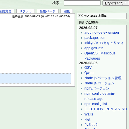
検索：
名前変更
リファラ
新規ページ
編集
アクセス:1619 本日:1
最終更新:2008-09-03 (水) 02:32:43 (6547d)
最新の100件
2026-08-07
arduino-ide-extension
package.json
tokkyo/メモ/セキュリティ
app.getPath
OpenSSF Malicious
Packages
2026-08-06
OSV
Qwen
Node.js/バージョン管理
Node.js/バージョン
npm/バージョン
npm config get min-
release-age
npm config list
ELECTRON_RUN_AS_NO
Wails
Flet
PySide6