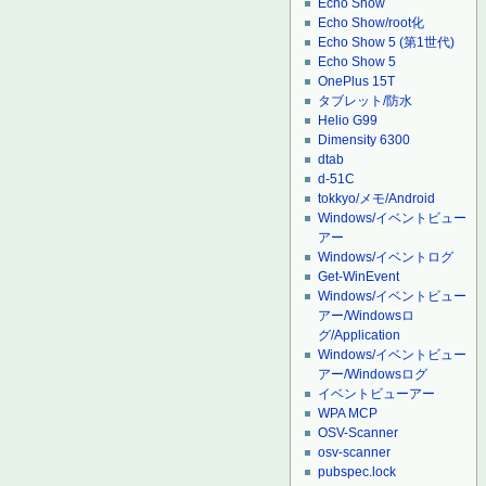
Echo Show
Echo Show/root化
Echo Show 5 (第1世代)
Echo Show 5
OnePlus 15T
タブレット/防水
Helio G99
Dimensity 6300
dtab
d-51C
tokkyo/メモ/Android
Windows/イベントビュー
アー
Windows/イベントログ
Get-WinEvent
Windows/イベントビュー
アー/Windowsロ
グ/Application
Windows/イベントビュー
アー/Windowsログ
イベントビューアー
WPA MCP
OSV-Scanner
osv-scanner
pubspec.lock