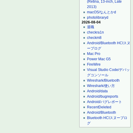
(Retina, 13-inch, Late
2013)
macOS/なんとかd
photolibraryd
2026-08-04
退職
checkra1n
checkm8
Android/Bluetooth HCIスヌ
ープログ
Mac Pro
Power Mac G5
FireWire
Visual Studio Code/デバッ
グコンソール
Wireshark/Bluetooth
Wireshark/使い方
Android/data
Android/bugreports
Android/バグレポート
RecentDeleted
Android/Bluetooth
Bluetooth HCIスヌープロ
グ