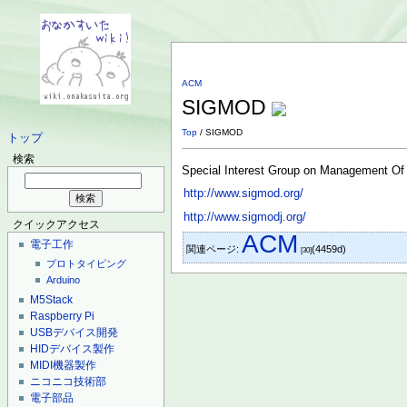
ACM
SIGMOD
Top
/ SIGMOD
トップ
検索
Special Interest Group on Management Of
http://www.sigmod.org/
http://www.sigmodj.org/
クイックアクセス
ACM
電子工作
関連ページ:
(4459d)
[30]
プロトタイピング
Arduino
M5Stack
Raspberry Pi
USBデバイス開発
HIDデバイス製作
MIDI機器製作
ニコニコ技術部
電子部品