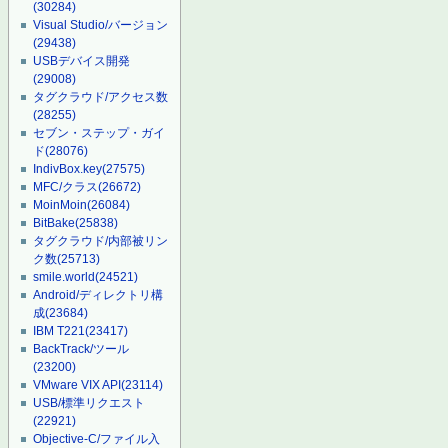
(30284)
Visual Studio/バージョン
(29438)
USBデバイス開発
(29008)
タグクラウド/アクセス数
(28255)
セブン・ステップ・ガイ
ド
(28076)
IndivBox.key
(27575)
MFC/クラス
(26672)
MoinMoin
(26084)
BitBake
(25838)
タグクラウド/内部被リン
ク数
(25713)
smile.world
(24521)
Android/ディレクトリ構
成
(23684)
IBM T221
(23417)
BackTrack/ツール
(23200)
VMware VIX API
(23114)
USB/標準リクエスト
(22921)
Objective-C/ファイル入