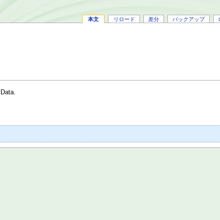
本文
リロード
差分
バックアップ
 Data.