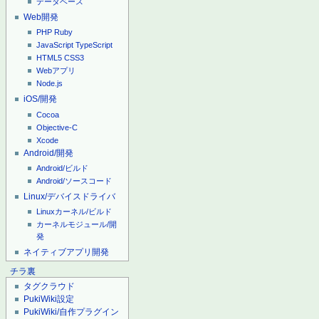
データベース
Web開発
PHP
Ruby
JavaScript
TypeScript
HTML5
CSS3
Webアプリ
Node.js
iOS/開発
Cocoa
Objective-C
Xcode
Android/開発
Android/ビルド
Android/ソースコード
Linux/デバイスドライバ
Linuxカーネル/ビルド
カーネルモジュール/開
発
ネイティブアプリ開発
チラ裏
タグクラウド
PukiWiki設定
PukiWiki/自作プラグイン