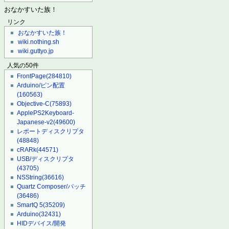
おなかすいた族！
リンク
おなかすいた族！
wiki.nothing.sh
wiki.guttyo.jp
人気の50件
FrontPage
(284810)
Arduino/ピン配置
(160563)
Objective-C
(75893)
ApplePS2Keyboard-
Japanese-v2
(49600)
レポートディスクリプタ
(48848)
cRARk
(44571)
USB/ディスクリプタ
(43705)
NSString
(36616)
Quartz Composer/パッチ
(36486)
SmartQ 5
(35209)
Arduino
(32431)
HIDデバイス/開発