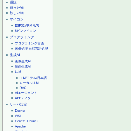
通販
買った物
欲しい物
マイコン
ESP32
ARM
AVR
8ピンマイコン
プログラミング
プログラミング言語
画像処理
自然言語処理
生成AI
画像生成AI
動画生成AI
LLM
LLM/モデル/日本語
ローカルLLM
RAG
AIエージェント
AIエディタ
サーバ設定
Docker
WSL
CentOS
Ubuntu
Apache