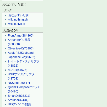
おなかすいた族！
リンク
おなかすいた族！
wiki.nothing.sh
wiki.guttyo.jp
人気の50件
FrontPage
(284860)
Arduino/ピン配置
(160568)
Objective-C
(75906)
ApplePS2Keyboard-
Japanese-v2
(49602)
レポートディスクリプタ
(48852)
cRARk
(44575)
USB/ディスクリプタ
(43708)
NSString
(36617)
Quartz Composer/パッチ
(36490)
SmartQ 5
(35211)
Arduino
(32434)
HIDデバイス/開発