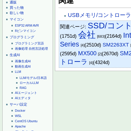
関連
通販
買った物
欲しい物
USBメモリ/コントロー
マイコン
SSD/コン
関連ページ:
ESP32
ARM
AVR
8ピンマイコン
会社
In
(1751d)
(2164d)
[683]
プログラミング
Series
プログラミング言語
(2510d)
SM2263XT
[4]
画像処理
自然言語処理
MX500
SM2
(2595d)
(2670d)
[2]
生成AI
トローラ
(4324d)
画像生成AI
[4]
動画生成AI
LLM
LLM/モデル/日本語
ローカルLLM
RAG
AIエージェント
AIエディタ
サーバ設定
Docker
WSL
CentOS
Ubuntu
Apache