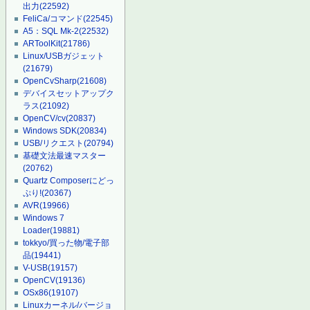
出力
(22592)
FeliCa/コマンド
(22545)
A5：SQL Mk-2
(22532)
ARToolKit
(21786)
Linux/USBガジェット
(21679)
OpenCvSharp
(21608)
デバイスセットアップク
ラス
(21092)
OpenCV/cv
(20837)
Windows SDK
(20834)
USB/リクエスト
(20794)
基礎文法最速マスター
(20762)
Quartz Composerにどっ
ぷり!
(20367)
AVR
(19966)
Windows 7
Loader
(19881)
tokkyo/買った物/電子部
品
(19441)
V-USB
(19157)
OpenCV
(19136)
OSx86
(19107)
Linuxカーネル/バージョ