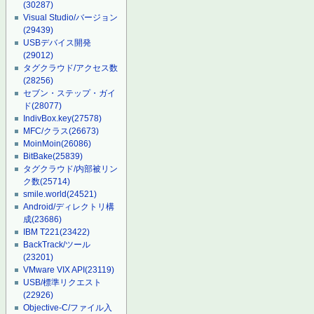
(30287)
Visual Studio/バージョン
(29439)
USBデバイス開発
(29012)
タグクラウド/アクセス数
(28256)
セブン・ステップ・ガイ
ド
(28077)
IndivBox.key
(27578)
MFC/クラス
(26673)
MoinMoin
(26086)
BitBake
(25839)
タグクラウド/内部被リン
ク数
(25714)
smile.world
(24521)
Android/ディレクトリ構
成
(23686)
IBM T221
(23422)
BackTrack/ツール
(23201)
VMware VIX API
(23119)
USB/標準リクエスト
(22926)
Objective-C/ファイル入