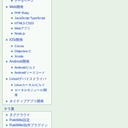
データベース
Web開発
PHP
Ruby
JavaScript
TypeScript
HTML5
CSS3
Webアプリ
Node.js
iOS/開発
Cocoa
Objective-C
Xcode
Android/開発
Android/ビルド
Android/ソースコード
Linux/デバイスドライバ
Linuxカーネル/ビルド
カーネルモジュール/開
発
ネイティブアプリ開発
チラ裏
タグクラウド
PukiWiki設定
PukiWiki/自作プラグイン