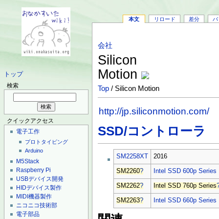
本文
リロード
差分
バ
会社
Silicon
Motion
トップ
検索
Top
/ Silicon Motion
http://jp.siliconmotion.com/
クイックアクセス
SSD/コントローラ
電子工作
プロトタイピング
Arduino
SM2258XT
2016
M5Stack
Raspberry Pi
SM2260
?
Intel SSD 600p Series
USBデバイス開発
SM2262
?
Intel SSD 760p Series
HIDデバイス製作
MIDI機器製作
SM2263
?
Intel SSD 660p Series
ニコニコ技術部
電子部品