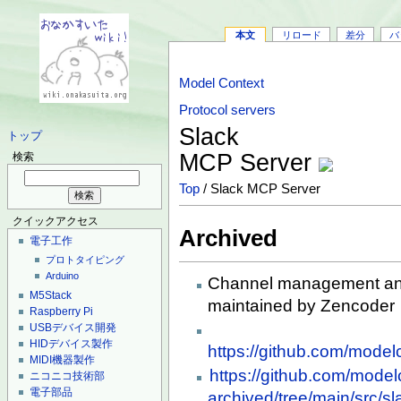
本文
リロード
差分
バ
Model Context
Protocol servers
Slack
トップ
MCP Server
検索
Top
/ Slack MCP Server
クイックアクセス
Archived
電子工作
プロトタイピング
Arduino
Channel management and
M5Stack
maintained by Zencoder
Raspberry Pi
USBデバイス開発
HIDデバイス製作
https://github.com/modelc
MIDI機器製作
https://github.com/model
ニコニコ技術部
電子部品
archived/tree/main/src/sl