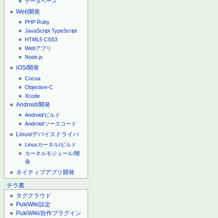
データベース
Web開発
PHP
Ruby
JavaScript
TypeScript
HTML5
CSS3
Webアプリ
Node.js
iOS/開発
Cocoa
Objective-C
Xcode
Android/開発
Android/ビルド
Android/ソースコード
Linux/デバイスドライバ
Linuxカーネル/ビルド
カーネルモジュール/開
発
ネイティブアプリ開発
チラ裏
タグクラウド
PukiWiki設定
PukiWiki/自作プラグイン