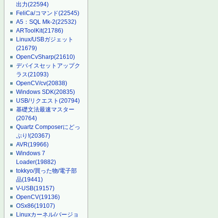
出力
(22594)
FeliCa/コマンド
(22545)
A5：SQL Mk-2
(22532)
ARToolKit
(21786)
Linux/USBガジェット
(21679)
OpenCvSharp
(21610)
デバイスセットアップク
ラス
(21093)
OpenCV/cv
(20838)
Windows SDK
(20835)
USB/リクエスト
(20794)
基礎文法最速マスター
(20764)
Quartz Composerにどっ
ぷり!
(20367)
AVR
(19966)
Windows 7
Loader
(19882)
tokkyo/買った物/電子部
品
(19441)
V-USB
(19157)
OpenCV
(19136)
OSx86
(19107)
Linuxカーネル/バージョ