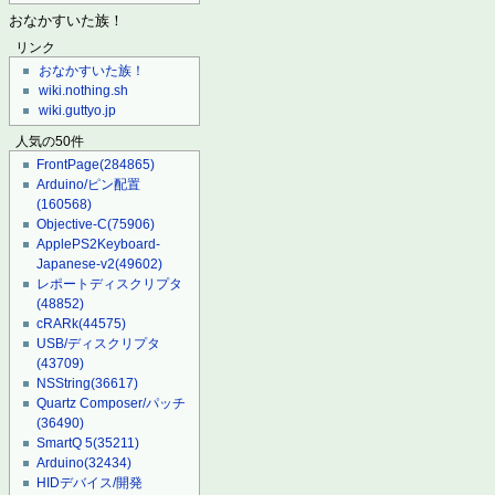
おなかすいた族！
リンク
おなかすいた族！
wiki.nothing.sh
wiki.guttyo.jp
人気の50件
FrontPage
(284865)
Arduino/ピン配置
(160568)
Objective-C
(75906)
ApplePS2Keyboard-
Japanese-v2
(49602)
レポートディスクリプタ
(48852)
cRARk
(44575)
USB/ディスクリプタ
(43709)
NSString
(36617)
Quartz Composer/パッチ
(36490)
SmartQ 5
(35211)
Arduino
(32434)
HIDデバイス/開発