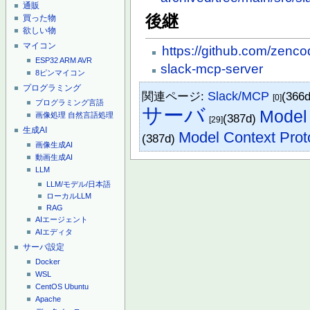
通販
後継
買った物
欲しい物
マイコン
https://github.com/zenco
ESP32
ARM
AVR
slack-mcp-server
8ピンマイコン
プログラミング
関連ページ:
Slack/MCP
(366
[0]
プログラミング言語
サーバ
Model 
画像処理
自然言語処理
(387d)
[29]
生成AI
Model Context Pro
(387d)
画像生成AI
動画生成AI
LLM
LLM/モデル/日本語
ローカルLLM
RAG
AIエージェント
AIエディタ
サーバ設定
Docker
WSL
CentOS
Ubuntu
Apache