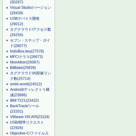
(30287)
Visual Studio/バージョン
(29439)
USBデバイス開発
(29012)
タグクラウド/アクセス数
(28256)
セブン・ステップ・ガイ
ド
(28077)
IndivBox.key
(27578)
MFC/クラス
(26673)
MoinMoin
(26087)
BitBake
(25839)
タグクラウド/内部被リン
ク数
(25714)
smile.world
(24522)
Android/ディレクトリ構
成
(23686)
IBM T221
(23422)
BackTrack/ツール
(23201)
VMware VIX API
(23119)
USB/標準リクエスト
(22926)
Objective-C/ファイル入