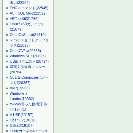
出力
(22594)
FeliCa/コマンド
(22545)
A5：SQL Mk-2
(22532)
ARToolKit
(21786)
Linux/USBガジェット
(21679)
OpenCvSharp
(21610)
デバイスセットアップク
ラス
(21093)
OpenCV/cv
(20838)
Windows SDK
(20835)
USB/リクエスト
(20794)
基礎文法最速マスター
(20764)
Quartz Composerにどっ
ぷり!
(20367)
AVR
(19966)
Windows 7
Loader
(19882)
tokkyo/買った物/電子部
品
(19441)
V-USB
(19157)
OpenCV
(19136)
OSx86
(19107)
Linuxカーネル/バージョ