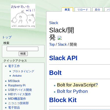
本文
リロード
差分
バ
Slack
Slack/開
発
トップ
検索
Top
/
Slack
/ 開発
Slack API
クイックアクセス
電子工作
Bolt
プロトタイピング
Arduino
M5Stack
Bolt for JavaScript
?
Raspberry Pi
USBデバイス開発
Bolt for Python
HIDデバイス製作
Block Kit
MIDI機器製作
ニコニコ技術部
電子部品