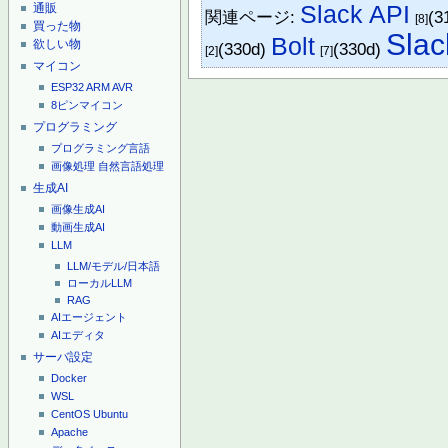
Slack API
通販
関連ページ:
(3
[8]
買った物
Slac
Bolt
欲しい物
(330d)
(330d)
[2]
[7]
マイコン
ESP32
ARM
AVR
8ピンマイコン
プログラミング
プログラミング言語
画像処理
自然言語処理
生成AI
画像生成AI
動画生成AI
LLM
LLM/モデル/日本語
ローカルLLM
RAG
AIエージェント
AIエディタ
サーバ設定
Docker
WSL
CentOS
Ubuntu
Apache