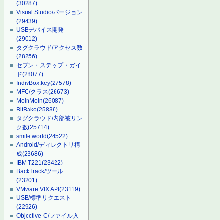
(30287)
Visual Studio/バージョン
(29439)
USBデバイス開発
(29012)
タグクラウド/アクセス数
(28256)
セブン・ステップ・ガイ
ド
(28077)
IndivBox.key
(27578)
MFC/クラス
(26673)
MoinMoin
(26087)
BitBake
(25839)
タグクラウド/内部被リン
ク数
(25714)
smile.world
(24522)
Android/ディレクトリ構
成
(23686)
IBM T221
(23422)
BackTrack/ツール
(23201)
VMware VIX API
(23119)
USB/標準リクエスト
(22926)
Objective-C/ファイル入