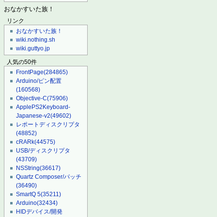
おなかすいた族！
リンク
おなかすいた族！
wiki.nothing.sh
wiki.guttyo.jp
人気の50件
FrontPage
(284865)
Arduino/ピン配置
(160568)
Objective-C
(75906)
ApplePS2Keyboard-
Japanese-v2
(49602)
レポートディスクリプタ
(48852)
cRARk
(44575)
USB/ディスクリプタ
(43709)
NSString
(36617)
Quartz Composer/パッチ
(36490)
SmartQ 5
(35211)
Arduino
(32434)
HIDデバイス/開発