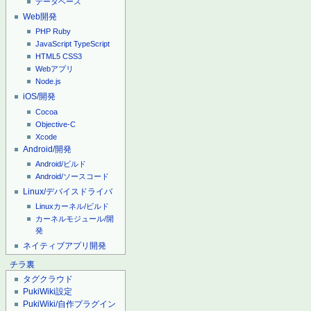
データベース
Web開発
PHP
Ruby
JavaScript
TypeScript
HTML5
CSS3
Webアプリ
Node.js
iOS/開発
Cocoa
Objective-C
Xcode
Android/開発
Android/ビルド
Android/ソースコード
Linux/デバイスドライバ
Linuxカーネル/ビルド
カーネルモジュール/開
発
ネイティブアプリ開発
チラ裏
タグクラウド
PukiWiki設定
PukiWiki/自作プラグイン