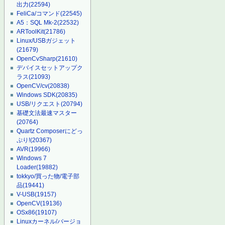
出力
(22594)
FeliCa/コマンド
(22545)
A5：SQL Mk-2
(22532)
ARToolKit
(21786)
Linux/USBガジェット
(21679)
OpenCvSharp
(21610)
デバイスセットアップク
ラス
(21093)
OpenCV/cv
(20838)
Windows SDK
(20835)
USB/リクエスト
(20794)
基礎文法最速マスター
(20764)
Quartz Composerにどっ
ぷり!
(20367)
AVR
(19966)
Windows 7
Loader
(19882)
tokkyo/買った物/電子部
品
(19441)
V-USB
(19157)
OpenCV
(19136)
OSx86
(19107)
Linuxカーネル/バージョ