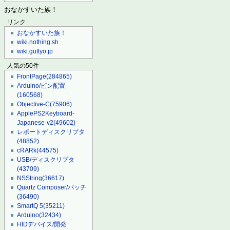
おなかすいた族！
リンク
おなかすいた族！
wiki.nothing.sh
wiki.guttyo.jp
人気の50件
FrontPage
(284865)
Arduino/ピン配置
(160568)
Objective-C
(75906)
ApplePS2Keyboard-
Japanese-v2
(49602)
レポートディスクリプタ
(48852)
cRARk
(44575)
USB/ディスクリプタ
(43709)
NSString
(36617)
Quartz Composer/パッチ
(36490)
SmartQ 5
(35211)
Arduino
(32434)
HIDデバイス/開発