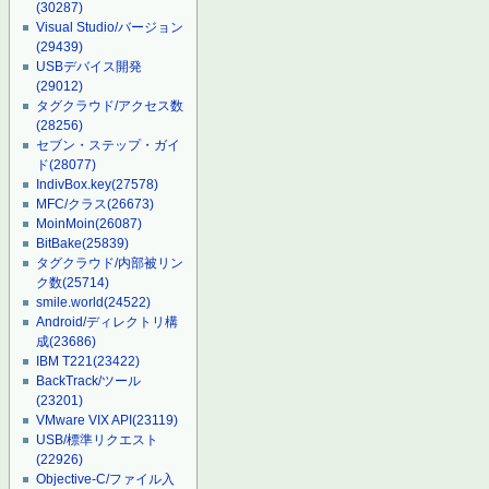
(30287)
Visual Studio/バージョン
(29439)
USBデバイス開発
(29012)
タグクラウド/アクセス数
(28256)
セブン・ステップ・ガイ
ド
(28077)
IndivBox.key
(27578)
MFC/クラス
(26673)
MoinMoin
(26087)
BitBake
(25839)
タグクラウド/内部被リン
ク数
(25714)
smile.world
(24522)
Android/ディレクトリ構
成
(23686)
IBM T221
(23422)
BackTrack/ツール
(23201)
VMware VIX API
(23119)
USB/標準リクエスト
(22926)
Objective-C/ファイル入