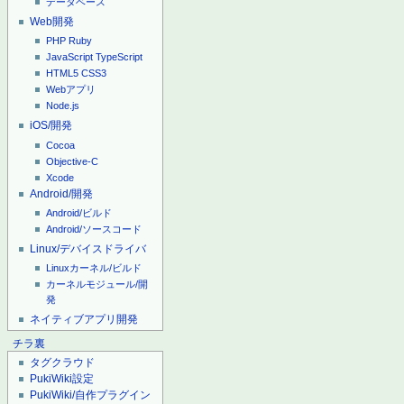
データベース
Web開発
PHP
Ruby
JavaScript
TypeScript
HTML5
CSS3
Webアプリ
Node.js
iOS/開発
Cocoa
Objective-C
Xcode
Android/開発
Android/ビルド
Android/ソースコード
Linux/デバイスドライバ
Linuxカーネル/ビルド
カーネルモジュール/開
発
ネイティブアプリ開発
チラ裏
タグクラウド
PukiWiki設定
PukiWiki/自作プラグイン