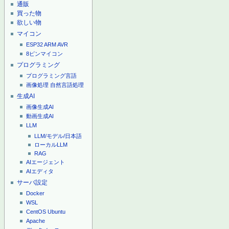
通販
買った物
欲しい物
マイコン
ESP32
ARM
AVR
8ピンマイコン
プログラミング
プログラミング言語
画像処理
自然言語処理
生成AI
画像生成AI
動画生成AI
LLM
LLM/モデル/日本語
ローカルLLM
RAG
AIエージェント
AIエディタ
サーバ設定
Docker
WSL
CentOS
Ubuntu
Apache