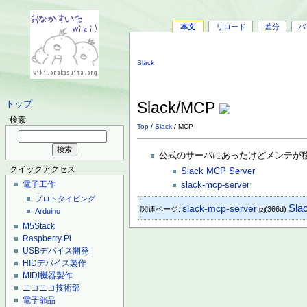
本文
リロード
差分
バ
Slack
Slack/MCP
トップ
検索
Top
/
Slack
/ MCP
公式のサーバにあったけどメンテが
クイックアクセス
Slack MCP Server
電子工作
slack-mcp-server
プロトタイピング
Sla
slack-mcp-server
関連ページ:
(366d)
[2]
Arduino
M5Stack
Raspberry Pi
USBデバイス開発
HIDデバイス製作
MIDI機器製作
ニコニコ技術部
電子部品