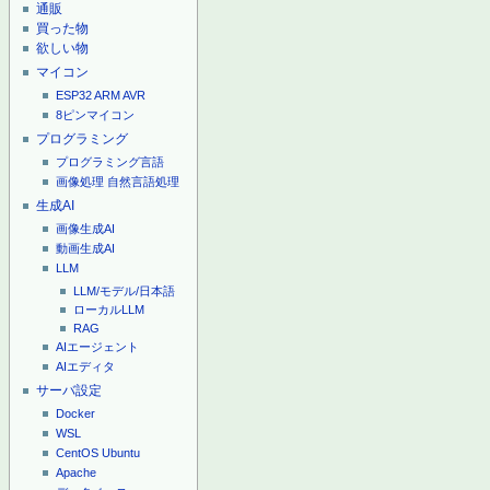
通販
買った物
欲しい物
マイコン
ESP32
ARM
AVR
8ピンマイコン
プログラミング
プログラミング言語
画像処理
自然言語処理
生成AI
画像生成AI
動画生成AI
LLM
LLM/モデル/日本語
ローカルLLM
RAG
AIエージェント
AIエディタ
サーバ設定
Docker
WSL
CentOS
Ubuntu
Apache