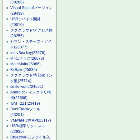
(30286)
Visual Studio/バージョン
(29439)
USBデバイス開発
(29010)
タグクラウド/アクセス数
(28256)
セブン・ステップ・ガイ
ド
(28077)
IndivBox.key
(27576)
MFC/クラス
(26673)
MoinMoin
(26086)
BitBake
(25839)
タグクラウド/内部被リン
ク数
(25714)
smile.world
(24521)
Android/ディレクトリ構
成
(23686)
IBM T221
(23419)
BackTrack/ツール
(23201)
VMware VIX API
(23117)
USB/標準リクエスト
(22925)
Objective-C/ファイル入