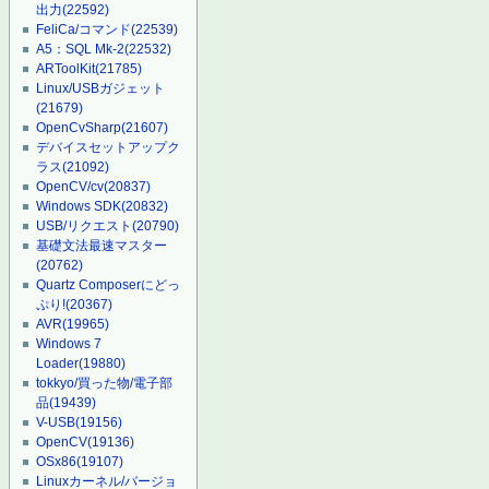
出力
(22592)
FeliCa/コマンド
(22539)
A5：SQL Mk-2
(22532)
ARToolKit
(21785)
Linux/USBガジェット
(21679)
OpenCvSharp
(21607)
デバイスセットアップク
ラス
(21092)
OpenCV/cv
(20837)
Windows SDK
(20832)
USB/リクエスト
(20790)
基礎文法最速マスター
(20762)
Quartz Composerにどっ
ぷり!
(20367)
AVR
(19965)
Windows 7
Loader
(19880)
tokkyo/買った物/電子部
品
(19439)
V-USB
(19156)
OpenCV
(19136)
OSx86
(19107)
Linuxカーネル/バージョ