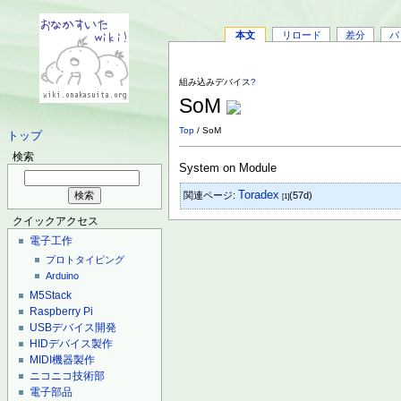
本文
リロード
差分
バ
組み込みデバイス
?
SoM
Top
/ SoM
トップ
検索
System on Module
Toradex
関連ページ:
(57d)
[1]
クイックアクセス
電子工作
プロトタイピング
Arduino
M5Stack
Raspberry Pi
USBデバイス開発
HIDデバイス製作
MIDI機器製作
ニコニコ技術部
電子部品