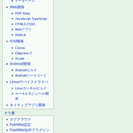
データベース
Web開発
PHP
Ruby
JavaScript
TypeScript
HTML5
CSS3
Webアプリ
Node.js
iOS/開発
Cocoa
Objective-C
Xcode
Android/開発
Android/ビルド
Android/ソースコード
Linux/デバイスドライバ
Linuxカーネル/ビルド
カーネルモジュール/開
発
ネイティブアプリ開発
チラ裏
タグクラウド
PukiWiki設定
PukiWiki/自作プラグイン