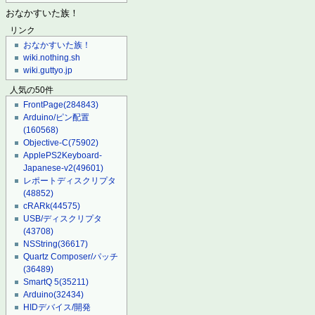
おなかすいた族！
リンク
おなかすいた族！
wiki.nothing.sh
wiki.guttyo.jp
人気の50件
FrontPage
(284843)
Arduino/ピン配置
(160568)
Objective-C
(75902)
ApplePS2Keyboard-
Japanese-v2
(49601)
レポートディスクリプタ
(48852)
cRARk
(44575)
USB/ディスクリプタ
(43708)
NSString
(36617)
Quartz Composer/パッチ
(36489)
SmartQ 5
(35211)
Arduino
(32434)
HIDデバイス/開発