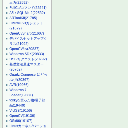
出力
(22592)
FeliCa/コマンド
(22541)
A5：SQL Mk-2
(22532)
ARToolKit
(21785)
Linux/USBガジェット
(21679)
OpenCvSharp
(21607)
デバイスセットアップク
ラス
(21092)
OpenCV/cv
(20837)
Windows SDK
(20833)
USB/リクエスト
(20792)
基礎文法最速マスター
(20762)
Quartz Composerにどっ
ぷり!
(20367)
AVR
(19966)
Windows 7
Loader
(19881)
tokkyo/買った物/電子部
品
(19440)
V-USB
(19156)
OpenCV
(19136)
OSx86
(19107)
Linuxカーネル/バージョ