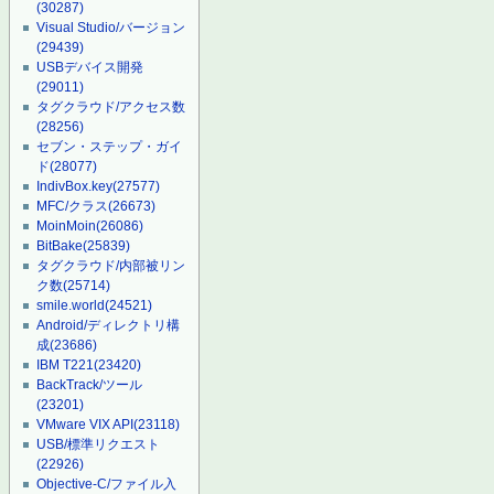
(30287)
Visual Studio/バージョン
(29439)
USBデバイス開発
(29011)
タグクラウド/アクセス数
(28256)
セブン・ステップ・ガイ
ド
(28077)
IndivBox.key
(27577)
MFC/クラス
(26673)
MoinMoin
(26086)
BitBake
(25839)
タグクラウド/内部被リン
ク数
(25714)
smile.world
(24521)
Android/ディレクトリ構
成
(23686)
IBM T221
(23420)
BackTrack/ツール
(23201)
VMware VIX API
(23118)
USB/標準リクエスト
(22926)
Objective-C/ファイル入