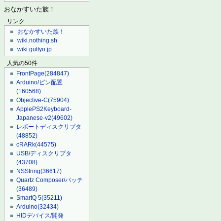
おなかすいた族！
リンク
おなかすいた族！
wiki.nothing.sh
wiki.guttyo.jp
人気の50件
FrontPage
(284847)
Arduino/ピン配置
(160568)
Objective-C
(75904)
ApplePS2Keyboard-
Japanese-v2
(49602)
レポートディスクリプタ
(48852)
cRARk
(44575)
USB/ディスクリプタ
(43708)
NSString
(36617)
Quartz Composer/パッチ
(36489)
SmartQ 5
(35211)
Arduino
(32434)
HIDデバイス/開発