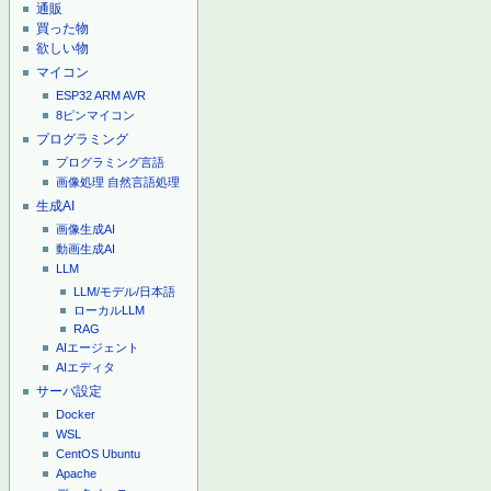
通販
買った物
欲しい物
マイコン
ESP32
ARM
AVR
8ピンマイコン
プログラミング
プログラミング言語
画像処理
自然言語処理
生成AI
画像生成AI
動画生成AI
LLM
LLM/モデル/日本語
ローカルLLM
RAG
AIエージェント
AIエディタ
サーバ設定
Docker
WSL
CentOS
Ubuntu
Apache