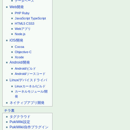
データベース
Web開発
PHP
Ruby
JavaScript
TypeScript
HTML5
CSS3
Webアプリ
Node.js
iOS/開発
Cocoa
Objective-C
Xcode
Android/開発
Android/ビルド
Android/ソースコード
Linux/デバイスドライバ
Linuxカーネル/ビルド
カーネルモジュール/開
発
ネイティブアプリ開発
チラ裏
タグクラウド
PukiWiki設定
PukiWiki/自作プラグイン