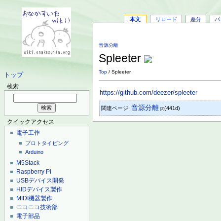
本文
リロード
差分
バ
音源分離
Spleeter
Top
/ Spleeter
トップ
検索
https://github.com/deezer/spleeter
音源分離
関連ページ:
(441d)
[3]
クイックアクセス
電子工作
プロトタイピング
Arduino
M5Stack
Raspberry Pi
USBデバイス開発
HIDデバイス製作
MIDI機器製作
ニコニコ技術部
電子部品