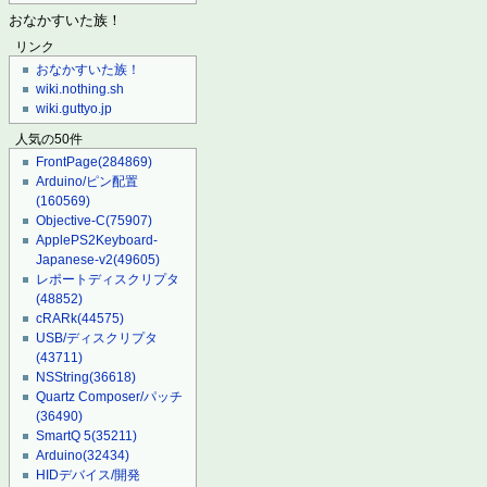
おなかすいた族！
リンク
おなかすいた族！
wiki.nothing.sh
wiki.guttyo.jp
人気の50件
FrontPage
(284869)
Arduino/ピン配置
(160569)
Objective-C
(75907)
ApplePS2Keyboard-
Japanese-v2
(49605)
レポートディスクリプタ
(48852)
cRARk
(44575)
USB/ディスクリプタ
(43711)
NSString
(36618)
Quartz Composer/パッチ
(36490)
SmartQ 5
(35211)
Arduino
(32434)
HIDデバイス/開発