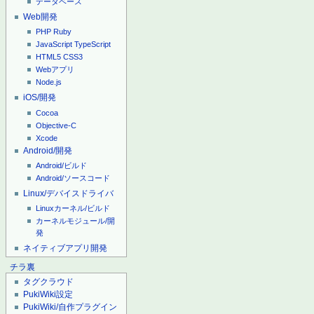
データベース
Web開発
PHP
Ruby
JavaScript
TypeScript
HTML5
CSS3
Webアプリ
Node.js
iOS/開発
Cocoa
Objective-C
Xcode
Android/開発
Android/ビルド
Android/ソースコード
Linux/デバイスドライバ
Linuxカーネル/ビルド
カーネルモジュール/開
発
ネイティブアプリ開発
チラ裏
タグクラウド
PukiWiki設定
PukiWiki/自作プラグイン