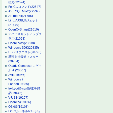
出力
(22594)
FeliCa/コマンド
(22547)
A5：SQL Mk-2
(22532)
ARToolKit
(21786)
Linux/USBガジェット
(21679)
OpenCvSharp
(21610)
デバイスセットアップク
ラス
(21093)
OpenCV/cv
(20838)
Windows SDK
(20835)
USB/リクエスト
(20796)
基礎文法最速マスター
(20764)
Quartz Composerにどっ
ぷり!
(20367)
AVR
(19966)
Windows 7
Loader
(19885)
tokkyo/買った物/電子部
品
(19442)
V-USB
(19157)
OpenCV
(19136)
OSx86
(19108)
Linuxカーネル/バージョ