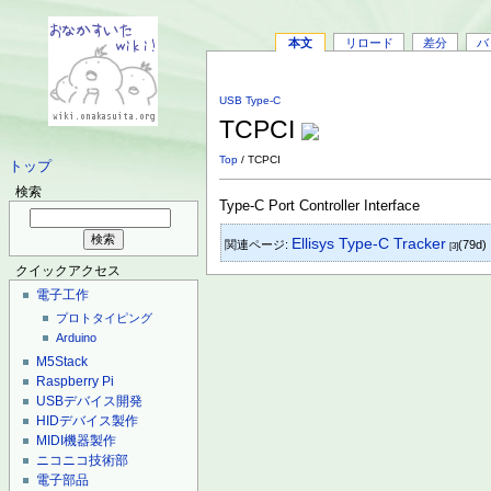
本文
リロード
差分
バ
USB Type-C
TCPCI
Top
/ TCPCI
トップ
検索
Type-C Port Controller Interface
Ellisys Type-C Tracker
関連ページ:
(79d)
[3]
クイックアクセス
電子工作
プロトタイピング
Arduino
M5Stack
Raspberry Pi
USBデバイス開発
HIDデバイス製作
MIDI機器製作
ニコニコ技術部
電子部品