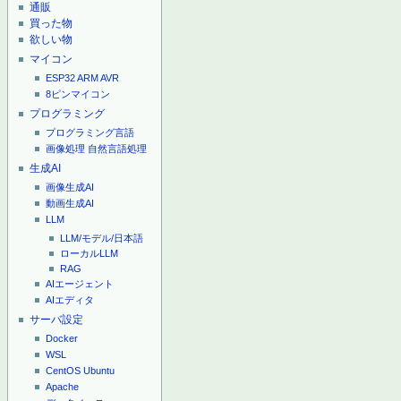
通販
買った物
欲しい物
マイコン
ESP32
ARM
AVR
8ピンマイコン
プログラミング
プログラミング言語
画像処理
自然言語処理
生成AI
画像生成AI
動画生成AI
LLM
LLM/モデル/日本語
ローカルLLM
RAG
AIエージェント
AIエディタ
サーバ設定
Docker
WSL
CentOS
Ubuntu
Apache