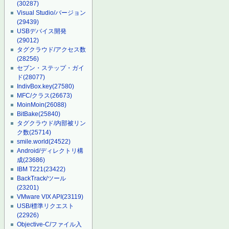
(30287)
Visual Studio/バージョン
(29439)
USBデバイス開発
(29012)
タグクラウド/アクセス数
(28256)
セブン・ステップ・ガイ
ド
(28077)
IndivBox.key
(27580)
MFC/クラス
(26673)
MoinMoin
(26088)
BitBake
(25840)
タグクラウド/内部被リン
ク数
(25714)
smile.world
(24522)
Android/ディレクトリ構
成
(23686)
IBM T221
(23422)
BackTrack/ツール
(23201)
VMware VIX API
(23119)
USB/標準リクエスト
(22926)
Objective-C/ファイル入