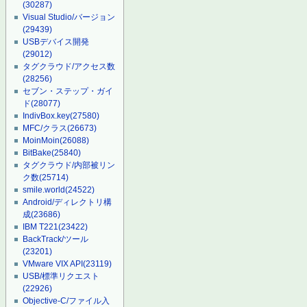
(30287)
Visual Studio/バージョン
(29439)
USBデバイス開発
(29012)
タグクラウド/アクセス数
(28256)
セブン・ステップ・ガイ
ド
(28077)
IndivBox.key
(27580)
MFC/クラス
(26673)
MoinMoin
(26088)
BitBake
(25840)
タグクラウド/内部被リン
ク数
(25714)
smile.world
(24522)
Android/ディレクトリ構
成
(23686)
IBM T221
(23422)
BackTrack/ツール
(23201)
VMware VIX API
(23119)
USB/標準リクエスト
(22926)
Objective-C/ファイル入