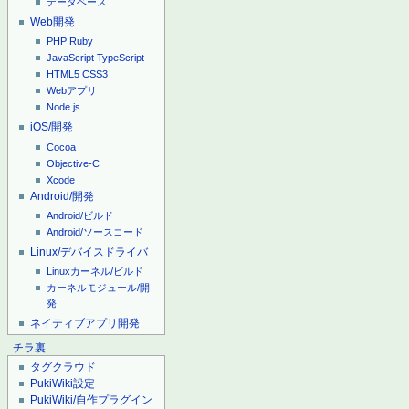
データベース
Web開発
PHP
Ruby
JavaScript
TypeScript
HTML5
CSS3
Webアプリ
Node.js
iOS/開発
Cocoa
Objective-C
Xcode
Android/開発
Android/ビルド
Android/ソースコード
Linux/デバイスドライバ
Linuxカーネル/ビルド
カーネルモジュール/開
発
ネイティブアプリ開発
チラ裏
タグクラウド
PukiWiki設定
PukiWiki/自作プラグイン