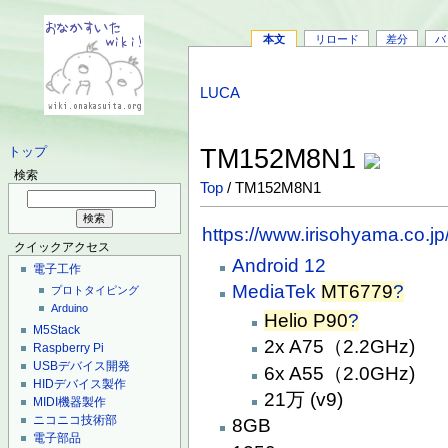
本文
リロード
差分
バ
LUCA
TM152M8N1
トップ
検索
Top
/ TM152M8N1
https://www.irisohyama.co.
クイックアクセス
Android 12
電子工作
MediaTek
MT6779
?
プロトタイピング
Arduino
Helio P90
?
M5Stack
2x A75（2.2GHz)
Raspberry Pi
USBデバイス開発
6x A55（2.0GHz)
HIDデバイス製作
21万 (v9)
MIDI機器製作
ニコニコ技術部
8GB
電子部品