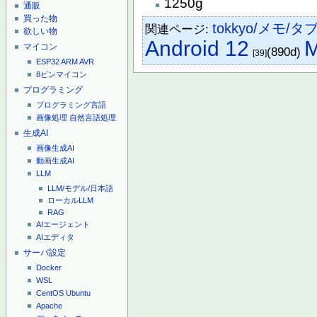
1250g
通販
買った物
tokkyo/メモ/
関連ページ:
欲しい物
Android 12
M
マイコン
(890d)
[39]
ESP32
ARM
AVR
8ピンマイコン
プログラミング
プログラミング言語
画像処理
自然言語処理
生成AI
画像生成AI
動画生成AI
LLM
LLM/モデル/日本語
ローカルLLM
RAG
AIエージェント
AIエディタ
サーバ設定
Docker
WSL
CentOS
Ubuntu
Apache