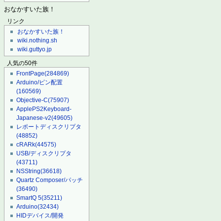
おなかすいた族！
リンク
おなかすいた族！
wiki.nothing.sh
wiki.guttyo.jp
人気の50件
FrontPage
(284869)
Arduino/ピン配置
(160569)
Objective-C
(75907)
ApplePS2Keyboard-
Japanese-v2
(49605)
レポートディスクリプタ
(48852)
cRARk
(44575)
USB/ディスクリプタ
(43711)
NSString
(36618)
Quartz Composer/パッチ
(36490)
SmartQ 5
(35211)
Arduino
(32434)
HIDデバイス/開発