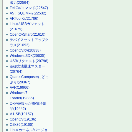
出力
(22594)
FeliCa/コマンド
(22547)
A5：SQL Mk-2
(22532)
ARToolKit
(21786)
Linux/USBガジェット
(21679)
OpenCvSharp
(21610)
デバイスセットアップク
ラス
(21093)
OpenCV/cv
(20838)
Windows SDK
(20835)
USB/リクエスト
(20796)
基礎文法最速マスター
(20764)
Quartz Composerにどっ
ぷり!
(20367)
AVR
(19966)
Windows 7
Loader
(19885)
tokkyo/買った物/電子部
品
(19442)
V-USB
(19157)
OpenCV
(19136)
OSx86
(19108)
Linuxカーネル/バージョ