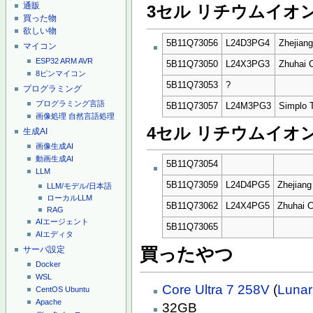
通販
3セル リチウムイオン
買った物
欲しい物
5B11Q73056
L24D3PG4
Zhejian
マイコン
ESP32
ARM
AVR
5B11Q73050
L24X3PG3
Zhuhai
8ピンマイコン
5B11Q73053
?
プログラミング
プログラミング言語
5B11Q73057
L24M3PG3
Simplo 
画像処理
自然言語処理
4セル リチウムイオン
生成AI
画像生成AI
動画生成AI
5B11Q73054
LLM
5B11Q73059
L24D4PG5
Zhejiang
LLM/モデル/日本語
ローカルLLM
5B11Q73062
L24X4PG5
Zhuhai 
RAG
AIエージェント
5B11Q73065
AIエディタ
サーバ設定
買ったやつ
Docker
WSL
Core Ultra 7 258V
(
Lunar
CentOS
Ubuntu
Apache
32GB