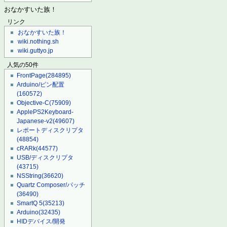
おなかすいた族！
リンク
おなかすいた族！
wiki.nothing.sh
wiki.guttyo.jp
人気の50件
FrontPage
(284895)
Arduino/ピン配置
(160572)
Objective-C
(75909)
ApplePS2Keyboard-
Japanese-v2
(49607)
レポートディスクリプタ
(48854)
cRARk
(44577)
USB/ディスクリプタ
(43715)
NSString
(36620)
Quartz Composer/パッチ
(36490)
SmartQ 5
(35213)
Arduino
(32435)
HIDデバイス/開発