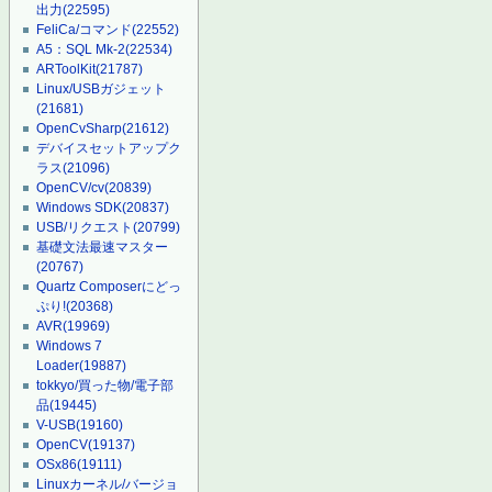
出力
(22595)
FeliCa/コマンド
(22552)
A5：SQL Mk-2
(22534)
ARToolKit
(21787)
Linux/USBガジェット
(21681)
OpenCvSharp
(21612)
デバイスセットアップク
ラス
(21096)
OpenCV/cv
(20839)
Windows SDK
(20837)
USB/リクエスト
(20799)
基礎文法最速マスター
(20767)
Quartz Composerにどっ
ぷり!
(20368)
AVR
(19969)
Windows 7
Loader
(19887)
tokkyo/買った物/電子部
品
(19445)
V-USB
(19160)
OpenCV
(19137)
OSx86
(19111)
Linuxカーネル/バージョ