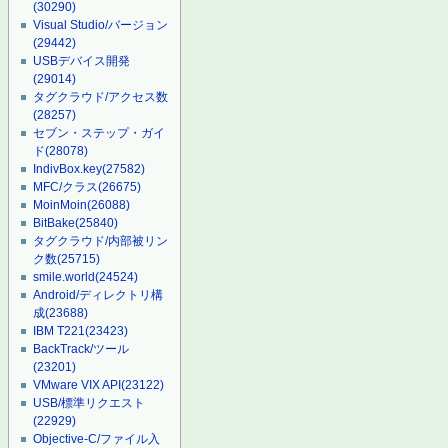
(30290)
Visual Studio/バージョン
(29442)
USBデバイス開発
(29014)
タグクラウド/アクセス数
(28257)
セブン・ステップ・ガイ
ド
(28078)
IndivBox.key
(27582)
MFC/クラス
(26675)
MoinMoin
(26088)
BitBake
(25840)
タグクラウド/内部被リン
ク数
(25715)
smile.world
(24524)
Android/ディレクトリ構
成
(23688)
IBM T221
(23423)
BackTrack/ツール
(23201)
VMware VIX API
(23122)
USB/標準リクエスト
(22929)
Objective-C/ファイル入