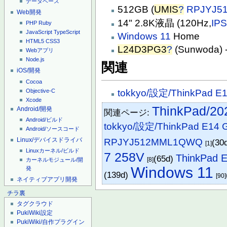
データベース
512GB (
UMIS
?
RPJYJ5
Web開発
14" 2.8K液晶 (120Hz,
IP
PHP
Ruby
JavaScript
TypeScript
Windows 11
Home
HTML5
CSS3
L24D3PG3
?
(Sunwoda)
Webアプリ
Node.js
関連
iOS/開発
Cocoa
Objective-C
tokkyo/設定/ThinkPad E1
Xcode
ThinkPad/20
Android/開発
関連ページ:
Android/ビルド
tokkyo/設定/ThinkPad E14 G
Android/ソースコード
Linux/デバイスドライバ
RPJYJ512MML1QWQ
(30
[1]
Linuxカーネル/ビルド
7 258V
ThinkPad 
(65d)
[8]
カーネルモジュール/開
Windows 11
発
(139d)
[90]
ネイティブアプリ開発
チラ裏
タグクラウド
PukiWiki設定
PukiWiki/自作プラグイン