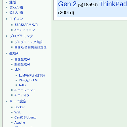
Gen 2
ThinkPad
通販
(1859d)
[5]
買った物
(2001d)
欲しい物
マイコン
ESP32
ARM
AVR
8ピンマイコン
プログラミング
プログラミング言語
画像処理
自然言語処理
生成AI
画像生成AI
動画生成AI
LLM
LLM/モデル/日本語
ローカルLLM
RAG
AIエージェント
AIエディタ
サーバ設定
Docker
WSL
CentOS
Ubuntu
Apache