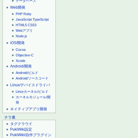
データベース
Web開発
PHP
Ruby
JavaScript
TypeScript
HTML5
CSS3
Webアプリ
Node.js
iOS/開発
Cocoa
Objective-C
Xcode
Android/開発
Android/ビルド
Android/ソースコード
Linux/デバイスドライバ
Linuxカーネル/ビルド
カーネルモジュール/開
発
ネイティブアプリ開発
チラ裏
タグクラウド
PukiWiki設定
PukiWiki/自作プラグイン