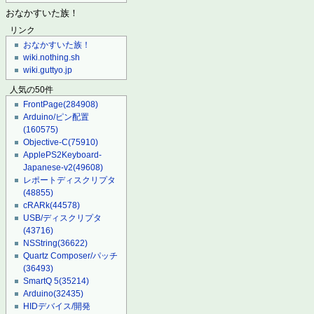
おなかすいた族！
リンク
おなかすいた族！
wiki.nothing.sh
wiki.guttyo.jp
人気の50件
FrontPage
(284908)
Arduino/ピン配置
(160575)
Objective-C
(75910)
ApplePS2Keyboard-
Japanese-v2
(49608)
レポートディスクリプタ
(48855)
cRARk
(44578)
USB/ディスクリプタ
(43716)
NSString
(36622)
Quartz Composer/パッチ
(36493)
SmartQ 5
(35214)
Arduino
(32435)
HIDデバイス/開発