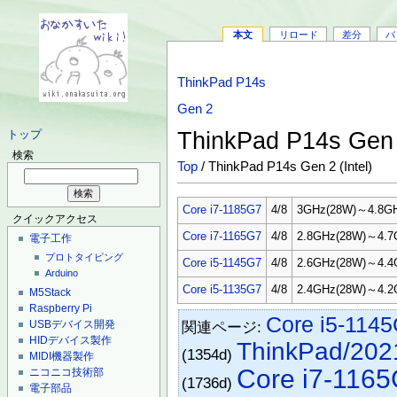
本文
リロード
差分
バ
ThinkPad P14s
Gen 2
ThinkPad P14s Gen 
トップ
検索
Top
/ ThinkPad P14s Gen 2 (Intel)
Core i7-1185G7
4/8
3GHz(28W)～4.8G
クイックアクセス
Core i7-1165G7
4/8
2.8GHz(28W)～4.7
電子工作
プロトタイピング
Core i5-1145G7
4/8
2.6GHz(28W)～4.4
Arduino
Core i5-1135G7
4/8
2.4GHz(28W)～4.2
M5Stack
Raspberry Pi
Core i5-114
関連ページ:
USBデバイス開発
HIDデバイス製作
ThinkPad/202
(1354d)
MIDI機器製作
Core i7-116
ニコニコ技術部
(1736d)
電子部品