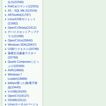
出力
(22596)
FeliCa/コマンド
(22553)
A5：SQL Mk-2
(22534)
ARToolKit
(21787)
Linux/USBガジェット
(21682)
OpenCvSharp
(21612)
デバイスセットアップク
ラス
(21098)
OpenCV/cv
(20840)
Windows SDK
(20837)
USB/リクエスト
(20799)
基礎文法最速マスター
(20768)
Quartz Composerにどっ
ぷり!
(20369)
AVR
(19969)
Windows 7
Loader
(19888)
tokkyo/買った物/電子部
品
(19445)
V-USB
(19160)
OpenCV
(19137)
OSx86
(19111)
Linuxカーネル/バージョ