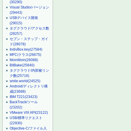
(30290)
Visual Studio/バージョン
(29443)
USBデバイス開発
(29015)
タグクラウド/アクセス数
(28257)
セブン・ステップ・ガイ
ド
(28078)
IndivBox.key
(27584)
MFC/クラス
(26675)
MoinMoin
(26088)
BitBake
(25840)
タグクラウド/内部被リン
ク数
(25716)
smile.world
(24525)
Android/ディレクトリ構
成
(23688)
IBM T221
(23423)
BackTrack/ツール
(23202)
VMware VIX API
(23122)
USB/標準リクエスト
(22930)
Objective-C/ファイル入