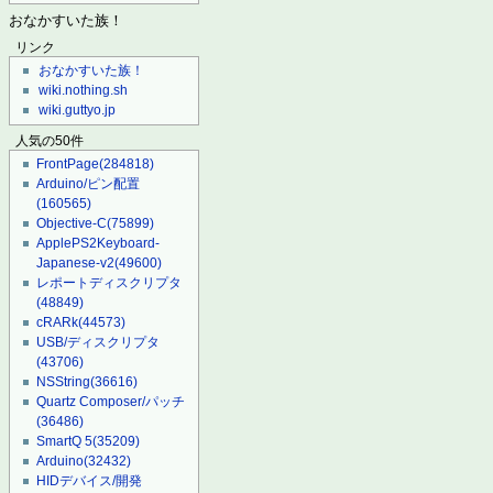
おなかすいた族！
リンク
おなかすいた族！
wiki.nothing.sh
wiki.guttyo.jp
人気の50件
FrontPage
(284818)
Arduino/ピン配置
(160565)
Objective-C
(75899)
ApplePS2Keyboard-
Japanese-v2
(49600)
レポートディスクリプタ
(48849)
cRARk
(44573)
USB/ディスクリプタ
(43706)
NSString
(36616)
Quartz Composer/パッチ
(36486)
SmartQ 5
(35209)
Arduino
(32432)
HIDデバイス/開発