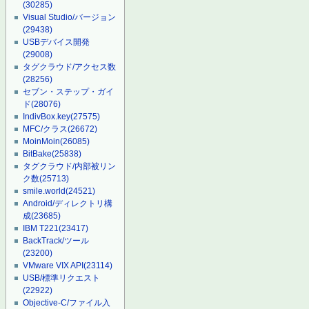
(30285)
Visual Studio/バージョン
(29438)
USBデバイス開発
(29008)
タグクラウド/アクセス数
(28256)
セブン・ステップ・ガイ
ド
(28076)
IndivBox.key
(27575)
MFC/クラス
(26672)
MoinMoin
(26085)
BitBake
(25838)
タグクラウド/内部被リン
ク数
(25713)
smile.world
(24521)
Android/ディレクトリ構
成
(23685)
IBM T221
(23417)
BackTrack/ツール
(23200)
VMware VIX API
(23114)
USB/標準リクエスト
(22922)
Objective-C/ファイル入