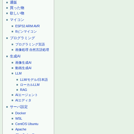
通販
買った物
欲しい物
マイコン
ESP32
ARM
AVR
8ピンマイコン
プログラミング
プログラミング言語
画像処理
自然言語処理
生成AI
画像生成AI
動画生成AI
LLM
LLM/モデル/日本語
ローカルLLM
RAG
AIエージェント
AIエディタ
サーバ設定
Docker
WSL
CentOS
Ubuntu
Apache