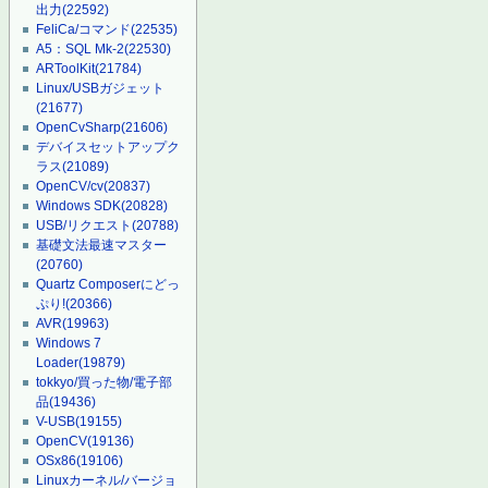
出力
(22592)
FeliCa/コマンド
(22535)
A5：SQL Mk-2
(22530)
ARToolKit
(21784)
Linux/USBガジェット
(21677)
OpenCvSharp
(21606)
デバイスセットアップク
ラス
(21089)
OpenCV/cv
(20837)
Windows SDK
(20828)
USB/リクエスト
(20788)
基礎文法最速マスター
(20760)
Quartz Composerにどっ
ぷり!
(20366)
AVR
(19963)
Windows 7
Loader
(19879)
tokkyo/買った物/電子部
品
(19436)
V-USB
(19155)
OpenCV
(19136)
OSx86
(19106)
Linuxカーネル/バージョ