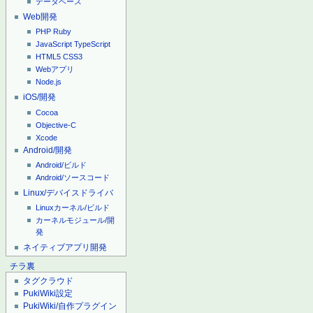
データベース
Web開発
PHP
Ruby
JavaScript
TypeScript
HTML5
CSS3
Webアプリ
Node.js
iOS/開発
Cocoa
Objective-C
Xcode
Android/開発
Android/ビルド
Android/ソースコード
Linux/デバイスドライバ
Linuxカーネル/ビルド
カーネルモジュール/開
発
ネイティブアプリ開発
チラ裏
タグクラウド
PukiWiki設定
PukiWiki/自作プラグイン