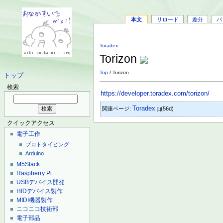
本文
リロード
差分
バ
Toradex
Torizon
Top
/ Torizon
トップ
検索
https://developer.toradex.com/torizon/
Toradex
関連ページ:
(56d)
[1]
クイックアクセス
電子工作
プロトタイピング
Arduino
M5Stack
Raspberry Pi
USBデバイス開発
HIDデバイス製作
MIDI機器製作
ニコニコ技術部
電子部品