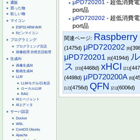
μPD720201
- 超低消費
通販
買った物
port品
欲しい物
μPD720202
- 超低消費
マイコン
port品
ESP32
ARM
AVR
8ピンマイコン
Raspberry 
関連ページ:
プログラミング
μPD720202
プログラミング言語
(1475d)
(39
[8]
画像処理
自然言語処理
μPD720201
(4194d)
[8]
生成AI
ス
xHCI
画像生成AI
(4468d)
(44
[33]
[21]
動画生成AI
μPD720200A
(4498d)
(4
LLM
[6]
QFN
LLM/モデル/日本語
(4756d)
(6006d)
[12]
[21]
ローカルLLM
RAG
AIエージェント
AIエディタ
サーバ設定
Docker
WSL
CentOS
Ubuntu
Apache