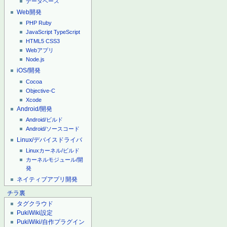
データベース
Web開発
PHP
Ruby
JavaScript
TypeScript
HTML5
CSS3
Webアプリ
Node.js
iOS/開発
Cocoa
Objective-C
Xcode
Android/開発
Android/ビルド
Android/ソースコード
Linux/デバイスドライバ
Linuxカーネル/ビルド
カーネルモジュール/開
発
ネイティブアプリ開発
チラ裏
タグクラウド
PukiWiki設定
PukiWiki/自作プラグイン