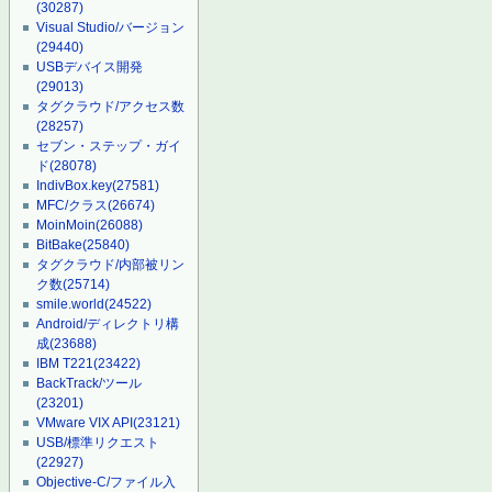
(30287)
Visual Studio/バージョン
(29440)
USBデバイス開発
(29013)
タグクラウド/アクセス数
(28257)
セブン・ステップ・ガイ
ド
(28078)
IndivBox.key
(27581)
MFC/クラス
(26674)
MoinMoin
(26088)
BitBake
(25840)
タグクラウド/内部被リン
ク数
(25714)
smile.world
(24522)
Android/ディレクトリ構
成
(23688)
IBM T221
(23422)
BackTrack/ツール
(23201)
VMware VIX API
(23121)
USB/標準リクエスト
(22927)
Objective-C/ファイル入