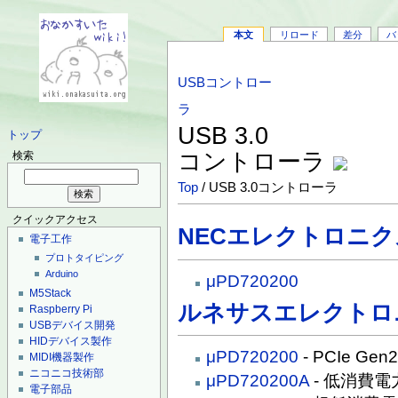
本文
リロード
差分
バ
USBコントロー
ラ
USB 3.0
トップ
コントローラ
検索
Top
/ USB 3.0コントローラ
クイックアクセス
NECエレクトロニク
電子工作
プロトタイピング
Arduino
μPD720200
M5Stack
ルネサスエレクトロ
Raspberry Pi
USBデバイス開発
HIDデバイス製作
μPD720200
- PCIe Ge
MIDI機器製作
ニコニコ技術部
μPD720200A
- 低消費電力
電子部品