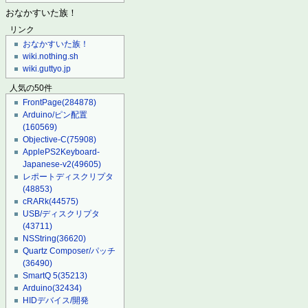
おなかすいた族！
リンク
おなかすいた族！
wiki.nothing.sh
wiki.guttyo.jp
人気の50件
FrontPage
(284878)
Arduino/ピン配置
(160569)
Objective-C
(75908)
ApplePS2Keyboard-
Japanese-v2
(49605)
レポートディスクリプタ
(48853)
cRARk
(44575)
USB/ディスクリプタ
(43711)
NSString
(36620)
Quartz Composer/パッチ
(36490)
SmartQ 5
(35213)
Arduino
(32434)
HIDデバイス/開発