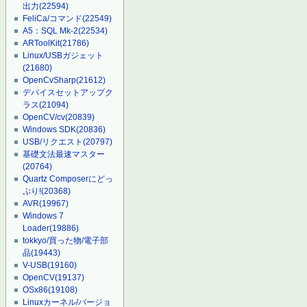
出力
(22594)
FeliCa/コマンド
(22549)
A5：SQL Mk-2
(22534)
ARToolKit
(21786)
Linux/USBガジェット
(21680)
OpenCvSharp
(21612)
デバイスセットアップク
ラス
(21094)
OpenCV/cv
(20839)
Windows SDK
(20836)
USB/リクエスト
(20797)
基礎文法最速マスター
(20764)
Quartz Composerにどっ
ぷり!
(20368)
AVR
(19967)
Windows 7
Loader
(19886)
tokkyo/買った物/電子部
品
(19443)
V-USB
(19160)
OpenCV
(19137)
OSx86
(19108)
Linuxカーネル/バージョ