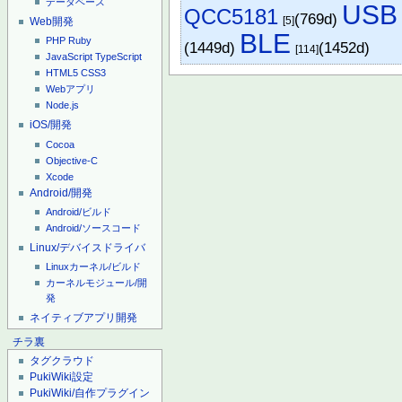
データベース
USB
QCC5181
(769d)
[5]
Web開発
BLE
PHP
Ruby
(1449d)
(1452d)
[114]
JavaScript
TypeScript
HTML5
CSS3
Webアプリ
Node.js
iOS/開発
Cocoa
Objective-C
Xcode
Android/開発
Android/ビルド
Android/ソースコード
Linux/デバイスドライバ
Linuxカーネル/ビルド
カーネルモジュール/開
発
ネイティブアプリ開発
チラ裏
タグクラウド
PukiWiki設定
PukiWiki/自作プラグイン