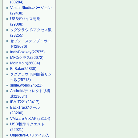
(30284)
Visual Studio/バージョン
(29438)
USBデバイス開発
(29008)
タグクラウド/アクセス数
(28255)
セブン・ステップ・ガイ
ド
(28076)
IndivBox.key
(27575)
MFC/クラス
(26672)
MoinMoin
(26084)
BitBake
(25838)
タグクラウド/内部被リン
ク数
(25713)
smile.world
(24521)
Android/ディレクトリ構
成
(23684)
IBM T221
(23417)
BackTrack/ツール
(23200)
VMware VIX API
(23114)
USB/標準リクエスト
(22921)
Objective-C/ファイル入