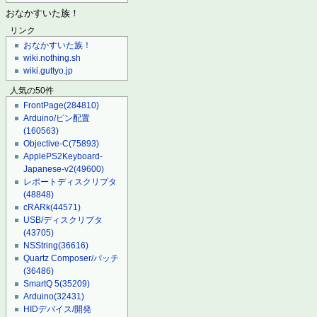
おなかすいた族！
リンク
おなかすいた族！
wiki.nothing.sh
wiki.guttyo.jp
人気の50件
FrontPage
(284810)
Arduino/ピン配置
(160563)
Objective-C
(75893)
ApplePS2Keyboard-
Japanese-v2
(49600)
レポートディスクリプタ
(48848)
cRARk
(44571)
USB/ディスクリプタ
(43705)
NSString
(36616)
Quartz Composer/パッチ
(36486)
SmartQ 5
(35209)
Arduino
(32431)
HIDデバイス/開発