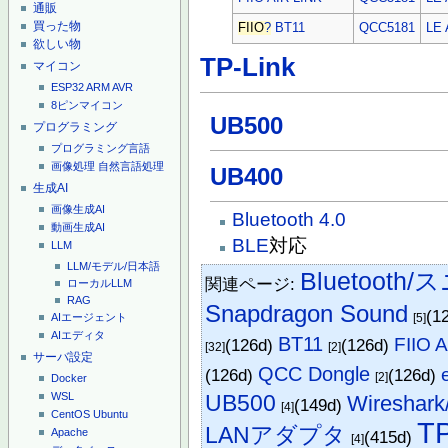
通販
買った物
FIIO
?
BT11
QCC5181
LE 
欲しい物
TP-Link
マイコン
ESP32
ARM
AVR
8ピンマイコン
UB500
プログラミング
プログラミング言語
画像処理
自然言語処理
UB400
生成AI
画像生成AI
Bluetooth 4.0
動画生成AI
BLE
対応
LLM
LLM/モデル/日本語
Bluetooth
関連ページ:
ローカルLLM
RAG
Snapdragon Sound
(1
[5]
AIエージェント
AIエディタ
BT11
FIIO 
(126d)
(126d)
[32]
[2]
サーバ設定
QCC Dongle
(126d)
(126d)
[2]
Docker
UB500
WSL
Wireshark
(149d)
[4]
CentOS
Ubuntu
TP
LANアダプタ
Apache
(415d)
[4]