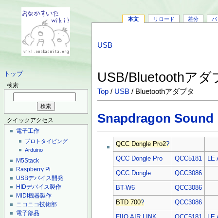
本文
リロード
差分
バ
USB
USB/Bluetoothア
トップ
検索
Top
/
USB
/ Bluetoothアダプタ
Snapdragon Sound
クイックアクセス
電子工作
プロトタイピング
QCC Dongle Pro2
?
Arduino
QCC Dongle Pro
QCC5181
LE 
M5Stack
Raspberry Pi
QCC Dongle
QCC3086
USBデバイス開発
HIDデバイス製作
BT-W6
QCC3086
MIDI機器製作
BTD 700
?
QCC3086
ニコニコ技術部
電子部品
FIIO AIR LINK
QCC5181
LE 