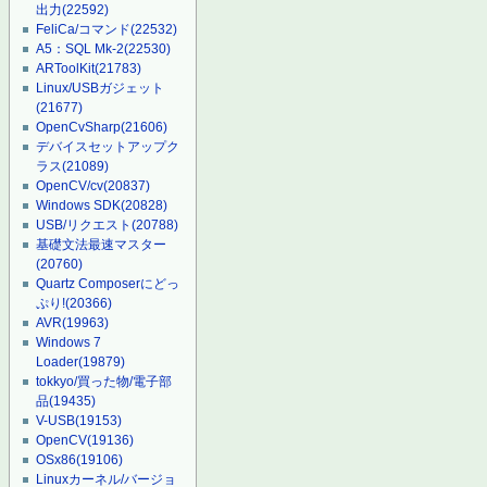
出力
(22592)
FeliCa/コマンド
(22532)
A5：SQL Mk-2
(22530)
ARToolKit
(21783)
Linux/USBガジェット
(21677)
OpenCvSharp
(21606)
デバイスセットアップク
ラス
(21089)
OpenCV/cv
(20837)
Windows SDK
(20828)
USB/リクエスト
(20788)
基礎文法最速マスター
(20760)
Quartz Composerにどっ
ぷり!
(20366)
AVR
(19963)
Windows 7
Loader
(19879)
tokkyo/買った物/電子部
品
(19435)
V-USB
(19153)
OpenCV
(19136)
OSx86
(19106)
Linuxカーネル/バージョ