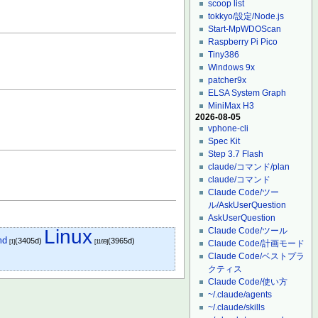
scoop list
tokkyo/設定/Node.js
Start-MpWDOScan
Raspberry Pi Pico
Tiny386
Windows 9x
patcher9x
ELSA System Graph
MiniMax H3
2026-08-05
vphone-cli
Spec Kit
Step 3.7 Flash
claude/コマンド/plan
claude/コマンド
Claude Code/ツー
ル/AskUserQuestion
AskUserQuestion
Linux
Claude Code/ツール
md
(3405d)
(3965d)
[1]
[1169]
Claude Code/計画モード
Claude Code/ベストプラ
クティス
Claude Code/使い方
~/.claude/agents
~/.claude/skills