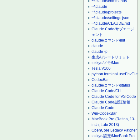
~/.claude/commands
~/.claude
~/.claude/projects
~/.claude/settings.json
~/.claude/CLAUDE.md
Claude Code/サブエージ
ェント
claude/コマンド/init
claude
claude -p
生成AI/レートリミット
tokkyo/メモ/Mac
Tesla V100
python.terminal.useEnvFile
CodexBar
claude/コマンド/status
Claude Code/CLI
Claude Code for VS Code
Claude Code/認証情報
Claude Code
Win-CodexBar
MacBook Pro (Retina, 13-
inch, Late 2013)
OpenCore Legacy Patcher
tokkyo/設定/MacBook Pro