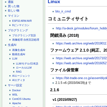
Linux
通販
買った物
欲しい物
bto_ir_cmd
マイコン
コミュニティサイト
ESP32
ARM
AVR
8ピンマイコン
http://a-desk.jp/modules/forum_hobb
プログラミング
閉鎖済み (2018)
プログラミング言語
画像処理
自然言語処理
https://web.archive.org/web/201901
生成AI
ファームウェア 2.1.0 (純正、2013
画像生成AI
動画生成AI
https://web.archive.org/web/201710
LLM
https://web.archive.org/web/2016052
LLM/モデル/日本語
ローカルLLM
ファイル保管庫
RAG
AIエージェント
https://bit-trade-one.co.jp/assemblyd
AIエディタ
2.1.5 v6 (2015/04/29)まで
サーバ設定
2.1.6
Docker
WSL
CentOS
Ubuntu
v1 (2015/09/27)
Apache