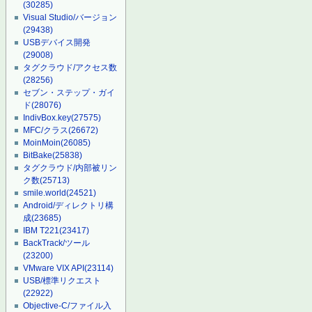
(30285)
Visual Studio/バージョン
(29438)
USBデバイス開発
(29008)
タグクラウド/アクセス数
(28256)
セブン・ステップ・ガイ
ド
(28076)
IndivBox.key
(27575)
MFC/クラス
(26672)
MoinMoin
(26085)
BitBake
(25838)
タグクラウド/内部被リン
ク数
(25713)
smile.world
(24521)
Android/ディレクトリ構
成
(23685)
IBM T221
(23417)
BackTrack/ツール
(23200)
VMware VIX API
(23114)
USB/標準リクエスト
(22922)
Objective-C/ファイル入