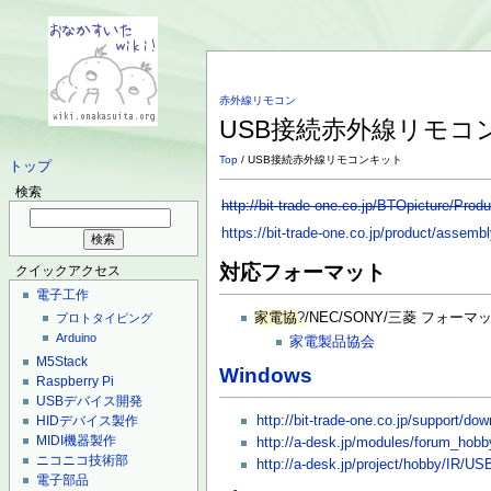
赤外線リモコン
USB接続赤外線リモコ
Top
/ USB接続赤外線リモコンキット
トップ
検索
http://bit-trade-one.co.jp/BTOpicture/Prod
https://bit-trade-one.co.jp/product/assemb
対応フォーマット
クイックアクセス
電子工作
家電協
?
/NEC/SONY/三菱 フォーマ
プロトタイピング
Arduino
家電製品協会
M5Stack
Windows
Raspberry Pi
USBデバイス開発
http://bit-trade-one.co.jp/support/d
HIDデバイス製作
MIDI機器製作
http://a-desk.jp/modules/forum_hobb
ニコニコ技術部
http://a-desk.jp/project/hobby/I
電子部品