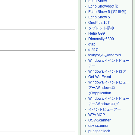
Echo Show
Echo Show/root化
Echo Show 5 (第1世代)
Echo Show 5
OnePlus 15T
タブレット/防水
Helio G99
Dimensity 6300
dtab
d-51C
tokkyo/メモ/Android
Windows/イベントビュー
アー
Windows/イベントログ
Get-WinEvent
Windows/イベントビュー
アー/Windowsロ
グ/Application
Windows/イベントビュー
アー/Windowsログ
イベントビューアー
WPA MCP
OSV-Scanner
osv-scanner
pubspec.lock