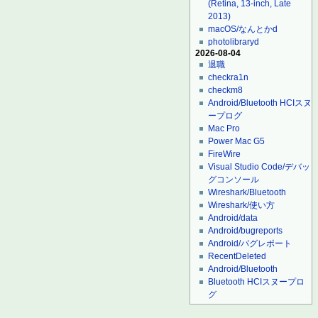
(Retina, 13-inch, Late
2013)
macOS/なんとかd
photolibraryd
2026-08-04
退職
checkra1n
checkm8
Android/Bluetooth HCIスヌ
ープログ
Mac Pro
Power Mac G5
FireWire
Visual Studio Code/デバッ
グコンソール
Wireshark/Bluetooth
Wireshark/使い方
Android/data
Android/bugreports
Android/バグレポート
RecentDeleted
Android/Bluetooth
Bluetooth HCIスヌープロ
グ