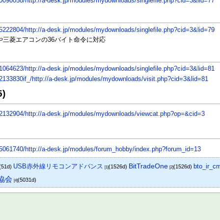
0090058/http://a-desk.jp/modules/mydownloads/singlefile.php?cid=3&lid=77
5222804/http://a-desk.jp/modules/mydownloads/singlefile.php?cid=3&lid=79
や三菱エアコンの36バイト命令に対応
1064623/http://a-desk.jp/modules/mydownloads/singlefile.php?cid=3&lid=81
2133830if_/http://a-desk.jp/modules/mydownloads/visit.php?cid=3&lid=81
)
22132904/http://a-desk.jp/modules/mydownloads/viewcat.php?op=&cid=3
15061740/http://a-desk.jp/modules/forum_hobby/index.php?forum_id=13
USB赤外線リモコンアドバンス
BitTradeOne
bto_ir_c
(51d)
(1526d)
(1526d)
[1]
[2]
協会
(5031d)
[4]