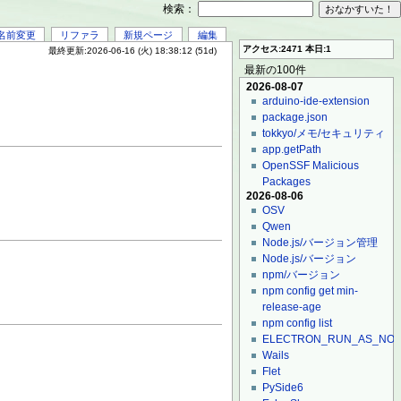
検索：
名前変更
リファラ
新規ページ
編集
アクセス:2471 本日:1
最終更新:2026-06-16 (火) 18:38:12 (51d)
最新の100件
2026-08-07
arduino-ide-extension
package.json
tokkyo/メモ/セキュリティ
app.getPath
OpenSSF Malicious
Packages
2026-08-06
OSV
Qwen
Node.js/バージョン管理
Node.js/バージョン
npm/バージョン
npm config get min-
release-age
npm config list
ELECTRON_RUN_AS_NO
Wails
Flet
PySide6