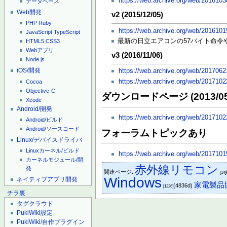
https://web.archive.org/web/2016103
データベース
Web開発
v2 (2015/12/05)
PHP
Ruby
https://web.archive.org/web/2016101
JavaScript
TypeScript
最新の日立エアコンの57バイト命令
HTML5
CSS3
Webアプリ
v3 (2016/11/06)
Node.js
iOS/開発
https://web.archive.org/web/2017062
https://web.archive.org/web/2017102
Cocoa
Objective-C
ダウンロードページ (2013/05
Xcode
Android/開発
https://web.archive.org/web/201710
Android/ビルド
Android/ソースコード
フォーラムトピックあり
Linux/デバイスドライバ
Linuxカーネル/ビルド
https://web.archive.org/web/201710
カーネルモジュール/開
赤外線リモコン
発
関連ページ:
[14]
Windows
ネイティブアプリ開発
家電製品
(4836d)
[1226]
チラ裏
タグクラウド
PukiWiki設定
PukiWiki/自作プラグイン