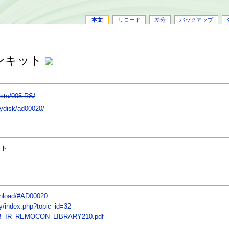
本文
リロード
差分
バックアップ
ンキット
ucts/005-RS/
lydisk/ad00020/
ット
ownload/#AD00020
y/index.php?topic_id=32
R/USB_IR_REMOCON_LIBRARY210.pdf