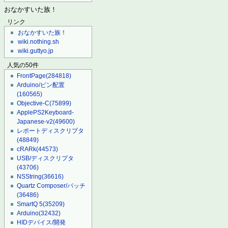
おなかすいた族！
リンク
おなかすいた族！
wiki.nothing.sh
wiki.guttyo.jp
人気の50件
FrontPage
(284818)
Arduino/ピン配置
(160565)
Objective-C
(75899)
ApplePS2Keyboard-
Japanese-v2
(49600)
レポートディスクリプタ
(48849)
cRARk
(44573)
USB/ディスクリプタ
(43706)
NSString
(36616)
Quartz Composer/パッチ
(36486)
SmartQ 5
(35209)
Arduino
(32432)
HIDデバイス/開発