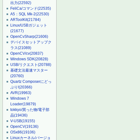
出力
(22592)
FeliCa/コマンド
(22535)
A5：SQL Mk-2
(22530)
ARToolKit
(21784)
Linux/USBガジェット
(21677)
OpenCvSharp
(21606)
デバイスセットアップク
ラス
(21089)
OpenCV/cv
(20837)
Windows SDK
(20828)
USB/リクエスト
(20788)
基礎文法最速マスター
(20760)
Quartz Composerにどっ
ぷり!
(20366)
AVR
(19963)
Windows 7
Loader
(19879)
tokkyo/買った物/電子部
品
(19436)
V-USB
(19155)
OpenCV
(19136)
OSx86
(19106)
Linuxカーネル/バージョ