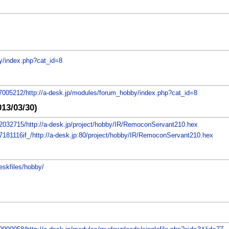
y/index.php?cat_id=8
17005212/http://a-desk.jp/modules/forum_hobby/index.php?cat_id=8
/03/30)
22032715/http://a-desk.jp/project/hobby/IR/RemoconServant210.hex
7181116if_/http://a-desk.jp:80/project/hobby/IR/RemoconServant210.hex
eskfiles/hobby/