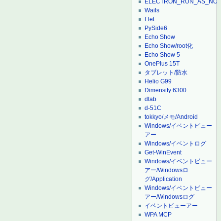
ELECTRON_RUN_AS_NO
Wails
Flet
PySide6
Echo Show
Echo Show/root化
Echo Show 5
OnePlus 15T
タブレット/防水
Helio G99
Dimensity 6300
dtab
d-51C
tokkyo/メモ/Android
Windows/イベントビュー
アー
Windows/イベントログ
Get-WinEvent
Windows/イベントビュー
アー/Windowsロ
グ/Application
Windows/イベントビュー
アー/Windowsログ
イベントビューアー
WPA MCP