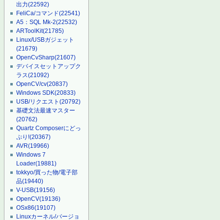
出力
(22592)
FeliCa/コマンド
(22541)
A5：SQL Mk-2
(22532)
ARToolKit
(21785)
Linux/USBガジェット
(21679)
OpenCvSharp
(21607)
デバイスセットアップク
ラス
(21092)
OpenCV/cv
(20837)
Windows SDK
(20833)
USB/リクエスト
(20792)
基礎文法最速マスター
(20762)
Quartz Composerにどっ
ぷり!
(20367)
AVR
(19966)
Windows 7
Loader
(19881)
tokkyo/買った物/電子部
品
(19440)
V-USB
(19156)
OpenCV
(19136)
OSx86
(19107)
Linuxカーネル/バージョ