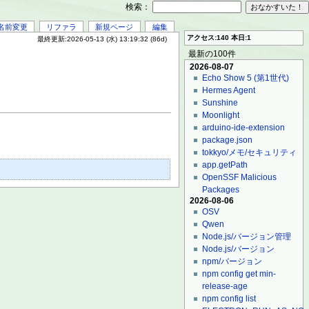
検索：
名前変更
リファラ
新規ページ
編集
アクセス:140 本日:1
最終更新:2026-05-13 (水) 13:19:32 (86d)
最新の100件
2026-08-07
Echo Show 5 (第1世代)
Hermes Agent
Sunshine
Moonlight
arduino-ide-extension
package.json
tokkyo/メモ/セキュリティ
app.getPath
OpenSSF Malicious
Packages
2026-08-06
OSV
Qwen
Node.js/バージョン管理
Node.js/バージョン
npm/バージョン
npm config get min-
release-age
npm config list