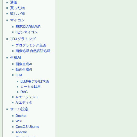
通販
買った物
欲しい物
マイコン
ESP32
ARM
AVR
8ピンマイコン
プログラミング
プログラミング言語
画像処理
自然言語処理
生成AI
画像生成AI
動画生成AI
LLM
LLM/モデル/日本語
ローカルLLM
RAG
AIエージェント
AIエディタ
サーバ設定
Docker
WSL
CentOS
Ubuntu
Apache