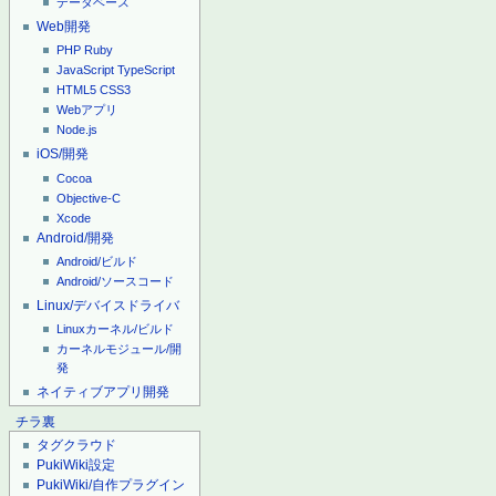
データベース
Web開発
PHP
Ruby
JavaScript
TypeScript
HTML5
CSS3
Webアプリ
Node.js
iOS/開発
Cocoa
Objective-C
Xcode
Android/開発
Android/ビルド
Android/ソースコード
Linux/デバイスドライバ
Linuxカーネル/ビルド
カーネルモジュール/開
発
ネイティブアプリ開発
チラ裏
タグクラウド
PukiWiki設定
PukiWiki/自作プラグイン