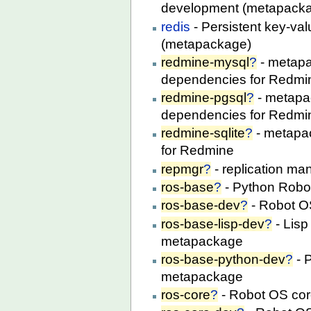
development (metapack
redis
- Persistent key-val
(metapackage)
redmine-mysql
?
- metap
dependencies for Redmi
redmine-pgsql
?
- metapa
dependencies for Redmi
redmine-sqlite
?
- metapac
for Redmine
repmgr
?
- replication m
ros-base
?
- Python Rob
ros-base-dev
?
- Robot O
ros-base-lisp-dev
?
- Lis
metapackage
ros-base-python-dev
?
- 
metapackage
ros-core
?
- Robot OS co