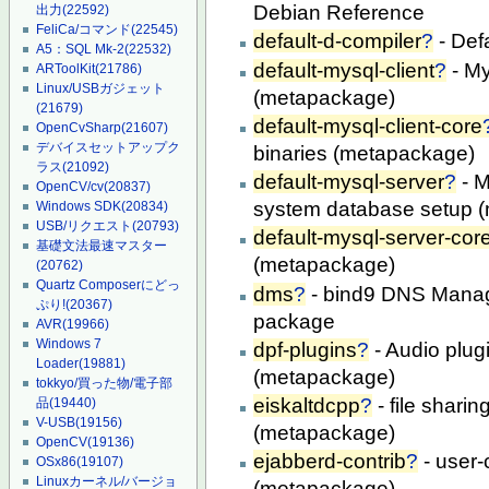
Debian Reference
出力
(22592)
FeliCa/コマンド
(22545)
default-d-compiler
?
- Def
A5：SQL Mk-2
(22532)
default-mysql-client
?
- My
ARToolKit
(21786)
Linux/USBガジェット
(metapackage)
(21679)
default-mysql-client-core
OpenCvSharp
(21607)
デバイスセットアップク
binaries (metapackage)
ラス
(21092)
default-mysql-server
?
- M
OpenCV/cv
(20837)
system database setup 
Windows SDK
(20834)
USB/リクエスト
(20793)
default-mysql-server-cor
基礎文法最速マスター
(metapackage)
(20762)
Quartz Composerにどっ
dms
?
- bind9 DNS Manag
ぷり!
(20367)
package
AVR
(19966)
Windows 7
dpf-plugins
?
- Audio plug
Loader
(19881)
(metapackage)
tokkyo/買った物/電子部
eiskaltdcpp
?
- file shar
品
(19440)
V-USB
(19156)
(metapackage)
OpenCV
(19136)
ejabberd-contrib
?
- user-
OSx86
(19107)
Linuxカーネル/バージョ
(metapackage)