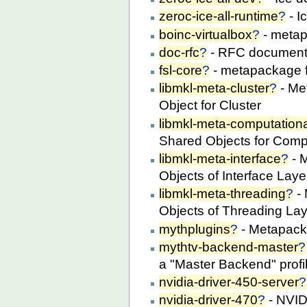
zeroc-ice-all-runtime
?
- I
boinc-virtualbox
?
- metap
doc-rfc
?
- RFC document
fsl-core
?
- metapackage fo
libmkl-meta-cluster
?
- Me
Object for Cluster
libmkl-meta-computation
Shared Objects for Comp
libmkl-meta-interface
?
- 
Objects of Interface Laye
libmkl-meta-threading
?
- 
Objects of Threading La
mythplugins
?
- Metapack
mythtv-backend-master
?
a "Master Backend" profi
nvidia-driver-450-server
?
nvidia-driver-470
?
- NVID