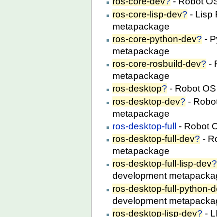
ros-core-dev
?
- Robot O
ros-core-lisp-dev
?
- Lisp
metapackage
ros-core-python-dev
?
- P
metapackage
ros-core-rosbuild-dev
?
- 
metapackage
ros-desktop
?
- Robot OS
ros-desktop-dev
?
- Robo
metapackage
ros-desktop-full
- Robot 
ros-desktop-full-dev
?
- R
metapackage
ros-desktop-full-lisp-dev
development metapacka
ros-desktop-full-python-
development metapacka
ros-desktop-lisp-dev
?
- L