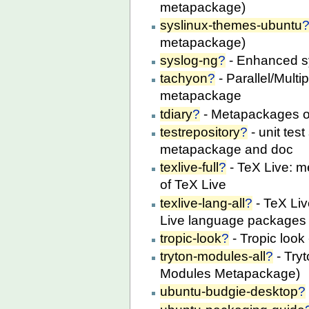
metapackage)
syslinux-themes-ubuntu
metapackage)
syslog-ng
?
- Enhanced s
tachyon
?
- Parallel/Mult
metapackage
tdiary
?
- Metapackages of
testrepository
?
- unit tes
metapackage and doc
texlive-full
?
- TeX Live: m
of TeX Live
texlive-lang-all
?
- TeX Li
Live language packages
tropic-look
?
- Tropic loo
tryton-modules-all
?
- Tryt
Modules Metapackage)
ubuntu-budgie-desktop
?