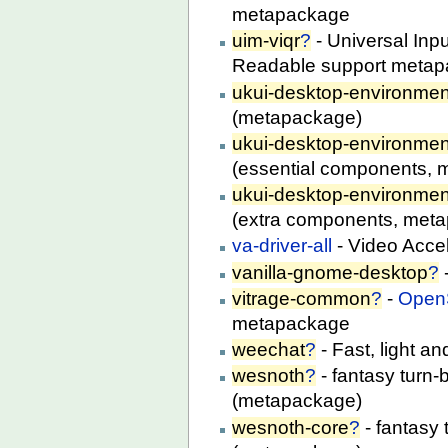
metapackage
uim-viqr
?
- Universal Inp
Readable support meta
ukui-desktop-environmen
(metapackage)
ukui-desktop-environmen
(essential components,
ukui-desktop-environmen
(extra components, met
va-driver-all
- Video Accel
vanilla-gnome-desktop
?
vitrage-common
?
-
Open
metapackage
weechat
?
- Fast, light a
wesnoth
?
- fantasy turn-
(metapackage)
wesnoth-core
?
- fantasy