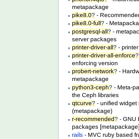
metapackage
pike8.0
?
- Recommended 
pike8.0-full
?
- Metapackag
postgresql-all
?
- metapac
server packages
printer-driver-all
?
- printe
printer-driver-all-enforce
?
enforcing version
probert-network
?
- Hardwa
metapackage
python3-ceph
?
- Meta-pa
the Ceph libraries
qtcurve
?
- unified widget
(metapackage)
r-recommended
?
- GNU R
packages [metapackage
rails
- MVC ruby based fr