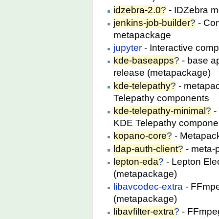
idzebra-2.0
?
- IDZebra m
jenkins-job-builder
?
- Con
metapackage
jupyter
- Interactive com
kde-baseapps
?
- base ap
release (metapackage)
kde-telepathy
?
- metapack
Telepathy components
kde-telepathy-minimal
?
-
KDE Telepathy compone
kopano-core
?
- Metapack
ldap-auth-client
?
- meta-
lepton-eda
?
- Lepton Ele
(metapackage)
libavcodec-extra
- FFmpeg
(metapackage)
libavfilter-extra
?
- FFmpeg l