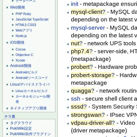
データベース
init
- metapackage ensuring
Web開発
mysql-client
?
- MySQL da
PHP
Ruby
depending on the latest v
JavaScript
TypeScript
HTML5
CSS3
mysql-server
- MySQL da
Webアプリ
depending on the latest v
Node.js
nut
?
- network UPS tool
iOS/開発
Cocoa
php7.4
?
- server-side, 
Objective-C
(metapackage)
Xcode
Android/開発
probert
?
- Hardware prob
Android/ビルド
probert-storage
?
- Hardwa
Android/ソースコード
metapackage
Linux/デバイスドライバ
quagga
?
- network rout
Linuxカーネル/ビルド
カーネルモジュール/開
ssh
- secure shell client
発
sssd
?
- System Security
ネイティブアプリ開発
strongswan
?
- IPsec VPN
チラ裏
vdpau-driver-all
?
- Video
タグクラウド
PukiWiki設定
(driver metapackage)
PukiWiki/自作プラグイン