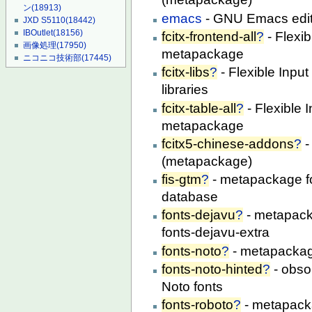
ン
(18913)
emacs
- GNU Emacs edit
JXD S5110
(18442)
IBOutlet
(18156)
fcitx-frontend-all
?
- Flexi
画像処理
(17950)
metapackage
ニコニコ技術部
(17445)
fcitx-libs
?
- Flexible Inp
libraries
fcitx-table-all
?
- Flexible 
metapackage
fcitx5-chinese-addons
?
-
(metapackage)
fis-gtm
?
- metapackage fo
database
fonts-dejavu
?
- metapacka
fonts-dejavu-extra
fonts-noto
?
- metapackage 
fonts-noto-hinted
?
- obso
Noto fonts
fonts-roboto
?
- metapacka