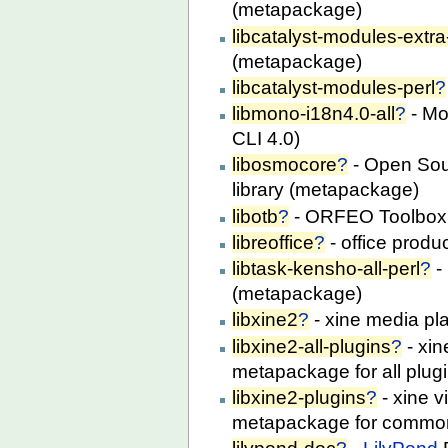
(metapackage)
libcatalyst-modules-extra
(metapackage)
libcatalyst-modules-perl
?
libmono-i18n4.0-all
?
- Mo
CLI 4.0)
libosmocore
?
- Open So
library (metapackage)
libotb
?
- ORFEO Toolbox 
libreoffice
?
- office produ
libtask-kensho-all-perl
?
-
(metapackage)
libxine2
?
- xine media pl
libxine2-all-plugins
?
- xin
metapackage for all plug
libxine2-plugins
?
- xine v
metapackage for common