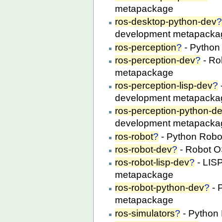
metapackage
ros-desktop-python-dev
development metapacka
ros-perception
?
- Python
ros-perception-dev
?
- Ro
metapackage
ros-perception-lisp-dev
?
development metapacka
ros-perception-python-d
development metapacka
ros-robot
?
- Python Robo
ros-robot-dev
?
- Robot O
ros-robot-lisp-dev
?
- LIS
metapackage
ros-robot-python-dev
?
- 
metapackage
ros-simulators
?
- Python