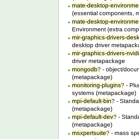
mate-desktop-environme
(essential components,
mate-desktop-environmen
Environment (extra com
mir-graphics-drivers-des
desktop driver metapac
mir-graphics-drivers-nvid
driver metapackage
mongodb
?
- object/docu
(metapackage)
monitoring-plugins
?
- Plu
systems (metapackage)
mpi-default-bin
?
- Standa
(metapackage)
mpi-default-dev
?
- Stand
(metapackage)
msxpertsuite
?
- mass spe