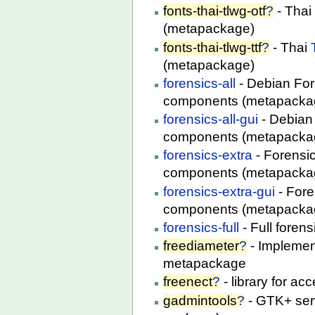
fonts-thai-tlwg-otf
?
- Tha
(metapackage)
fonts-thai-tlwg-ttf
?
- Thai
(metapackage)
forensics-all
- Debian For
components (metapacka
forensics-all-gui
- Debian
components (metapacka
forensics-extra
- Forensi
components (metapacka
forensics-extra-gui
- Fore
components (metapacka
forensics-full
- Full foren
freediameter
?
- Implement
metapackage
freenect
?
- library for a
gadmintools
?
- GTK+ serv