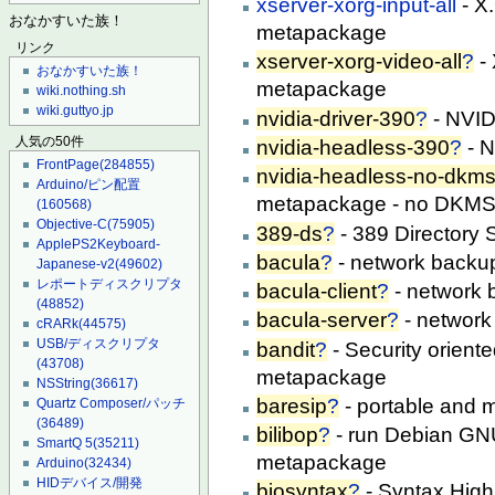
xserver-xorg-input-all
- X.
おなかすいた族！
metapackage
リンク
xserver-xorg-video-all
?
- 
おなかすいた族！
metapackage
wiki.nothing.sh
wiki.guttyo.jp
nvidia-driver-390
?
- NVID
人気の50件
nvidia-headless-390
?
- N
FrontPage
(284855)
nvidia-headless-no-dkm
Arduino/ピン配置
metapackage - no DKM
(160568)
Objective-C
(75905)
389-ds
?
- 389 Directory 
ApplePS2Keyboard-
bacula
?
- network backu
Japanese-v2
(49602)
レポートディスクリプタ
bacula-client
?
- network 
(48852)
bacula-server
?
- network
cRARk
(44575)
USB/ディスクリプタ
bandit
?
- Security oriente
(43708)
metapackage
NSString
(36617)
baresip
?
- portable and 
Quartz Composer/パッチ
(36489)
bilibop
?
- run Debian GNU
SmartQ 5
(35211)
metapackage
Arduino
(32434)
HIDデバイス/開発
biosyntax
?
- Syntax Highl