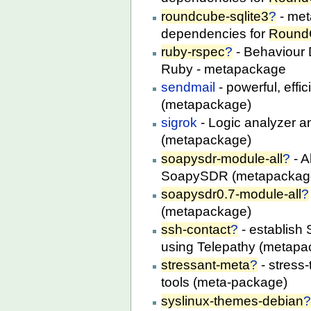
roundcube-sqlite3
?
- met
dependencies for
Round
ruby-rspec
?
- Behaviour 
Ruby - metapackage
sendmail
- powerful, effi
(metapackage)
sigrok
- Logic analyzer a
(metapackage)
soapysdr-module-all
?
- A
SoapySDR (metapackag
soapysdr0.7-module-all
?
(metapackage)
ssh-contact
?
- establish
using Telepathy (metapa
stressant-meta
?
- stress
tools (meta-package)
syslinux-themes-debian