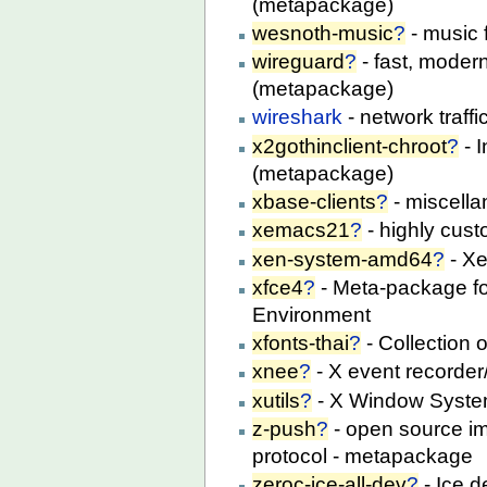
(metapackage)
wesnoth-music
?
- music 
wireguard
?
- fast, moder
(metapackage)
wireshark
- network traff
x2gothinclient-chroot
?
- I
(metapackage)
xbase-clients
?
- miscella
xemacs21
?
- highly cus
xen-system-amd64
?
- X
xfce4
?
- Meta-package fo
Environment
xfonts-thai
?
- Collection 
xnee
?
- X event recorder
xutils
?
- X Window System
z-push
?
- open source im
protocol - metapackage
zeroc-ice-all-dev
?
- Ice 