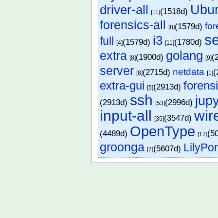
Ub
driver-all
(1518d)
[11]
forensics-all
for
(1579d)
[8]
s
i3
full
(1579d)
(1780d)
[4]
[11]
extra
golang
(1900d)
(
[8]
[9]
server
netdata
(2715d)
(
[8]
[1]
extra-gui
forens
(2913d)
[5]
ssh
jupy
(2913d)
(2996d)
[53]
input-all
wir
(3547d)
[35]
OpenType
(4489d)
(5
[17]
groonga
LilyPo
(5607d)
[7]