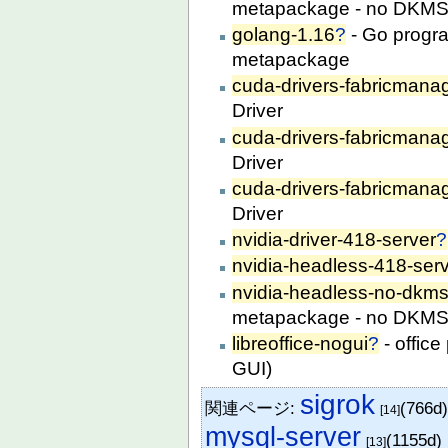
metapackage - no DKM
golang-1.16
?
- Go progr
metapackage
cuda-drivers-fabricmana
Driver
cuda-drivers-fabricmana
Driver
cuda-drivers-fabricmana
Driver
nvidia-driver-418-server
?
nvidia-headless-418-ser
nvidia-headless-no-dkms
metapackage - no DKM
libreoffice-nogui
?
- office
GUI)
sigrok
関連ページ:
(766d
[14]
mysql-server
(1155d)
[13]