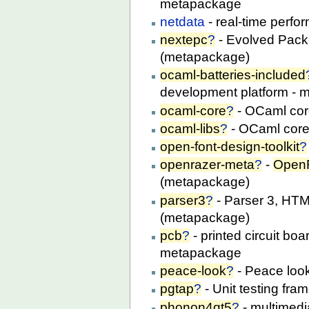
metapackage
netdata
- real-time perf
nextepc
?
- Evolved Pack
(metapackage)
ocaml-batteries-included
development platform -
ocaml-core
?
- OCaml cor
ocaml-libs
?
- OCaml core 
open-font-design-toolkit
?
openrazer-meta
?
-
Open
(metapackage)
parser3
?
- Parser 3, HT
(metapackage)
pcb
?
- printed circuit bo
metapackage
peace-look
?
- Peace loo
pgtap
?
- Unit testing fr
phonon4qt5
?
- multimedi