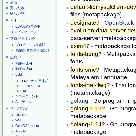
通販
default-libmysqlclient-de
買った物
欲しい物
files (metapackage)
マイコン
designate
?
-
OpenStack
ESP32
ARM
AVR
evolution-data-server-de
8ピンマイコン
data-server (metapackag
プログラミング
exim4
?
- metapackage to 
プログラミング言語
画像処理
自然言語処理
fonts-beng
?
- Metapackag
生成AI
fonts
画像生成AI
fonts-smc
?
- Metapackag
動画生成AI
LLM
Malayalam Language
LLM/モデル/日本語
fonts-thai-tlwg
?
- Thai fo
ローカルLLM
RAG
(metapackage)
AIエージェント
golang
- Go programming
AIエディタ
golang-1.13
?
- Go progr
サーバ設定
Docker
metapackage
WSL
golang-1.14
?
- Go progr
CentOS
Ubuntu
metapackage
Apache