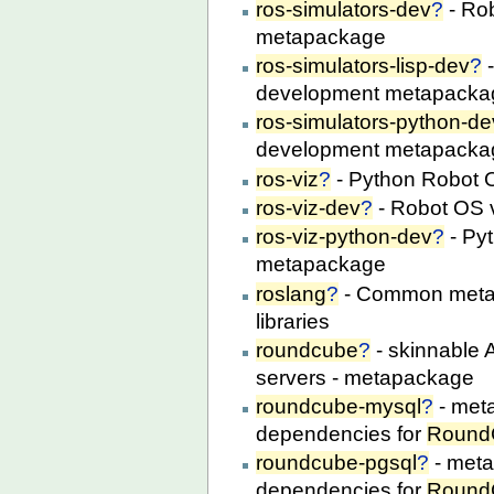
ros-simulators-dev
?
- Ro
metapackage
ros-simulators-lisp-dev
?
-
development metapacka
ros-simulators-python-de
development metapacka
ros-viz
?
- Python Robot 
ros-viz-dev
?
- Robot OS 
ros-viz-python-dev
?
- Py
metapackage
roslang
?
- Common metapa
libraries
roundcube
?
- skinnable 
servers - metapackage
roundcube-mysql
?
- met
dependencies for
Round
roundcube-pgsql
?
- meta
dependencies for
Round