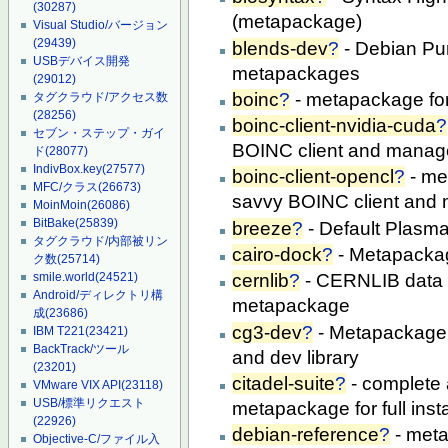
(30287)
(metapackage)
Visual Studio/バージョン
(29439)
blends-dev
?
- Debian Pur
USBデバイス開発
metapackages
(29012)
boinc
?
- metapackage for
タグクラウド/アクセス数
(28256)
boinc-client-nvidia-cuda
?
セブン・ステップ・ガイ
BOINC client and manag
ド
(28077)
IndivBox.key
(27577)
boinc-client-opencl
?
- me
MFC/クラス
(26673)
savvy BOINC client and
MoinMoin
(26086)
BitBake
(25839)
breeze
?
- Default Plasm
タグクラウド/内部被リン
cairo-dock
?
- Metapackag
ク数
(25714)
smile.world
(24521)
cernlib
?
- CERNLIB data a
Android/ディレクトリ構
metapackage
成
(23686)
cg3-dev
?
- Metapackage 
IBM T221
(23421)
BackTrack/ツール
and dev library
(23201)
citadel-suite
?
- complete 
VMware VIX API
(23118)
USB/標準リクエスト
metapackage for full insta
(22926)
debian-reference
?
- metap
Objective-C/ファイル入