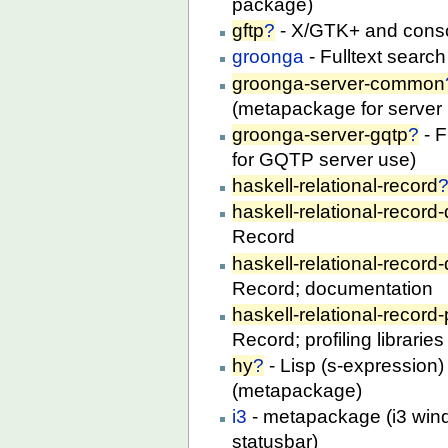
package)
gftp
?
- X/GTK+ and conso
groonga
- Fulltext searc
groonga-server-common
(metapackage for server
groonga-server-gqtp
?
- F
for GQTP server use)
haskell-relational-record
haskell-relational-record
Record
haskell-relational-record
Record; documentation
haskell-relational-record-
Record; profiling libraries
hy
?
- Lisp (s-expression)
(metapackage)
i3
- metapackage (i3 win
statusbar)