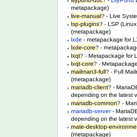
lilypond-doc
?
-
LilyPond
D
metapackage)
live-manual
?
- Live Syst
lsp-plugins
?
- LSP (Linux
(metapackage)
lxde
- metapackage for 
lxde-core
?
- metapackage
lxqt
?
- Metapackage for 
lxqt-core
?
- Metapackage 
mailman3-full
?
- Full Mai
(metapackage)
mariadb-client
?
- MariaD
depending on the latest v
mariadb-common
?
- Mar
mariadb-server
- MariaD
depending on the latest v
mate-desktop-environme
(metapackage)