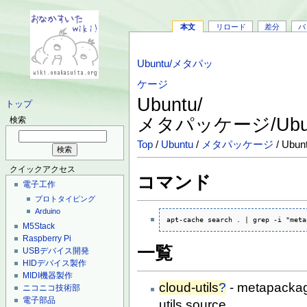
本文
リロード
差分
バ
Ubuntu/メタパッ
ケージ
Ubuntu/
トップ
メタパッケージ/Ubunt
検索
Top
/
Ubuntu
/
メタパッケージ
/ Ubun
クイックアクセス
コマンド
電子工作
プロトタイピング
Arduino
apt-cache search . | grep -i "meta
M5Stack
Raspberry Pi
一覧
USBデバイス開発
HIDデバイス製作
MIDI機器製作
cloud-utils
?
- metapackage
ニコニコ技術部
電子部品
utils source