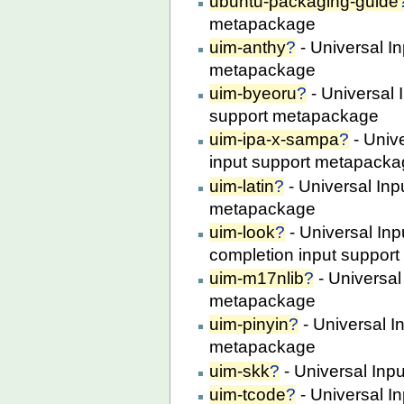
ubuntu-packaging-guide
metapackage
uim-anthy
?
- Universal I
metapackage
uim-byeoru
?
- Universal 
support metapackage
uim-ipa-x-sampa
?
- Univ
input support metapack
uim-latin
?
- Universal Inp
metapackage
uim-look
?
- Universal Inp
completion input suppor
uim-m17nlib
?
- Universal
metapackage
uim-pinyin
?
- Universal I
metapackage
uim-skk
?
- Universal In
uim-tcode
?
- Universal I