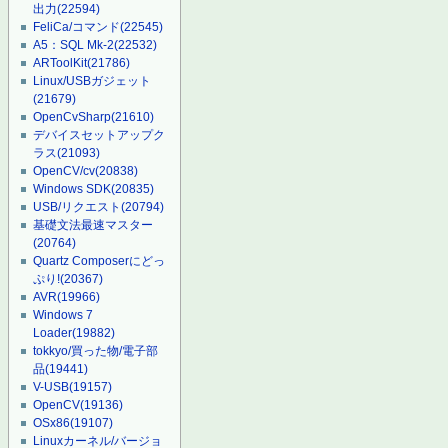
出力
(22594)
FeliCa/コマンド
(22545)
A5：SQL Mk-2
(22532)
ARToolKit
(21786)
Linux/USBガジェット
(21679)
OpenCvSharp
(21610)
デバイスセットアップク
ラス
(21093)
OpenCV/cv
(20838)
Windows SDK
(20835)
USB/リクエスト
(20794)
基礎文法最速マスター
(20764)
Quartz Composerにどっ
ぷり!
(20367)
AVR
(19966)
Windows 7
Loader
(19882)
tokkyo/買った物/電子部
品
(19441)
V-USB
(19157)
OpenCV
(19136)
OSx86
(19107)
Linuxカーネル/バージョ