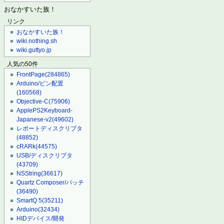
おなかすいた族！
リンク
おなかすいた族！
wiki.nothing.sh
wiki.guttyo.jp
人気の50件
FrontPage
(284865)
Arduino/ピン配置
(160568)
Objective-C
(75906)
ApplePS2Keyboard-
Japanese-v2
(49602)
レポートディスクリプタ
(48852)
cRARk
(44575)
USB/ディスクリプタ
(43709)
NSString
(36617)
Quartz Composer/パッチ
(36490)
SmartQ 5
(35211)
Arduino
(32434)
HIDデバイス/開発