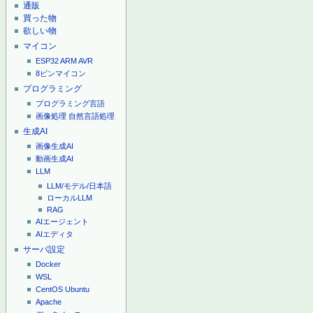
通販
買った物
欲しい物
マイコン
ESP32
ARM
AVR
8ピンマイコン
プログラミング
プログラミング言語
画像処理
自然言語処理
生成AI
画像生成AI
動画生成AI
LLM
LLM/モデル/日本語
ローカルLLM
RAG
AIエージェント
AIエディタ
サーバ設定
Docker
WSL
CentOS
Ubuntu
Apache