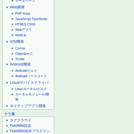
データベース
Web開発
PHP
Ruby
JavaScript
TypeScript
HTML5
CSS3
Webアプリ
Node.js
iOS/開発
Cocoa
Objective-C
Xcode
Android/開発
Android/ビルド
Android/ソースコード
Linux/デバイスドライバ
Linuxカーネル/ビルド
カーネルモジュール/開
発
ネイティブアプリ開発
チラ裏
タグクラウド
PukiWiki設定
PukiWiki/自作プラグイン