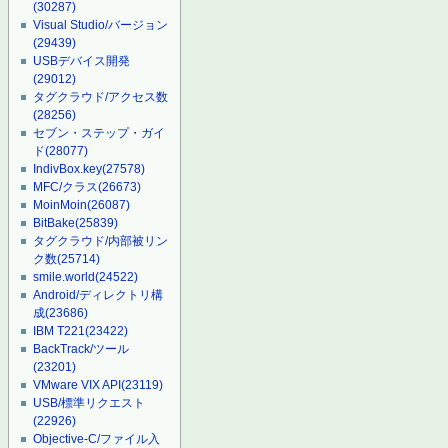
(30287)
Visual Studio/バージョン
(29439)
USBデバイス開発
(29012)
タグクラウド/アクセス数
(28256)
セブン・ステップ・ガイ
ド
(28077)
IndivBox.key
(27578)
MFC/クラス
(26673)
MoinMoin
(26087)
BitBake
(25839)
タグクラウド/内部被リン
ク数
(25714)
smile.world
(24522)
Android/ディレクトリ構
成
(23686)
IBM T221
(23422)
BackTrack/ツール
(23201)
VMware VIX API
(23119)
USB/標準リクエスト
(22926)
Objective-C/ファイル入