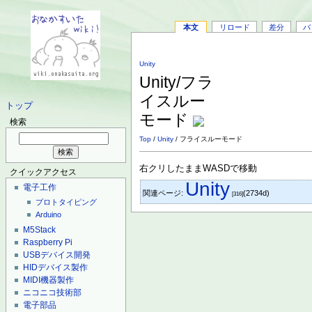
本文
リロード
差分
バ
Unity
Unity/フラ
イスルー
トップ
モード
検索
Top
/
Unity
/ フライスルーモード
右クリしたままWASDで移動
クイックアクセス
Unity
電子工作
関連ページ:
(2734d)
[316]
プロトタイピング
Arduino
M5Stack
Raspberry Pi
USBデバイス開発
HIDデバイス製作
MIDI機器製作
ニコニコ技術部
電子部品