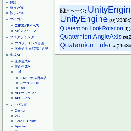
通販
UnityEngin
買った物
関連ページ:
欲しい物
UnityEngine
マイコン
(2388d
[88]
ESP32
ARM
AVR
Quaternion.LookRotation
(
[1]
8ピンマイコン
Quaternion.AngleAxis
(
プログラミング
[3]
Quaternion.Euler
プログラミング言語
(2648
[4]
画像処理
自然言語処理
生成AI
画像生成AI
動画生成AI
LLM
LLM/モデル/日本語
ローカルLLM
RAG
AIエージェント
AIエディタ
サーバ設定
Docker
WSL
CentOS
Ubuntu
Apache