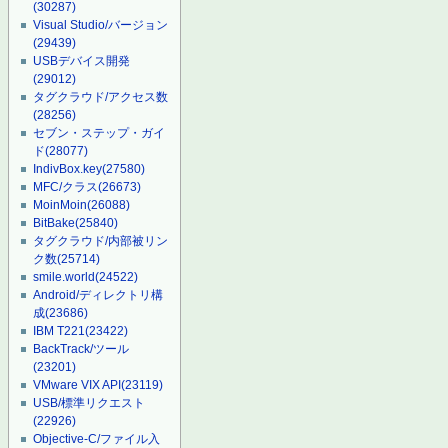
(30287)
Visual Studio/バージョン
(29439)
USBデバイス開発
(29012)
タグクラウド/アクセス数
(28256)
セブン・ステップ・ガイ
ド
(28077)
IndivBox.key
(27580)
MFC/クラス
(26673)
MoinMoin
(26088)
BitBake
(25840)
タグクラウド/内部被リン
ク数
(25714)
smile.world
(24522)
Android/ディレクトリ構
成
(23686)
IBM T221
(23422)
BackTrack/ツール
(23201)
VMware VIX API
(23119)
USB/標準リクエスト
(22926)
Objective-C/ファイル入