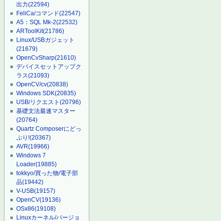
出力
(22594)
FeliCa/コマンド
(22547)
A5：SQL Mk-2
(22532)
ARToolKit
(21786)
Linux/USBガジェット
(21679)
OpenCvSharp
(21610)
デバイスセットアップク
ラス
(21093)
OpenCV/cv
(20838)
Windows SDK
(20835)
USB/リクエスト
(20796)
基礎文法最速マスター
(20764)
Quartz Composerにどっ
ぷり!
(20367)
AVR
(19966)
Windows 7
Loader
(19885)
tokkyo/買った物/電子部
品
(19442)
V-USB
(19157)
OpenCV
(19136)
OSx86
(19108)
Linuxカーネル/バージョ