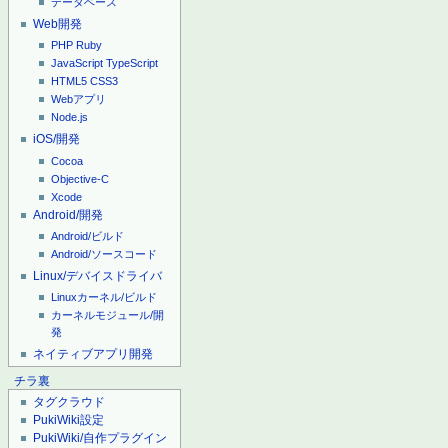
データベース
Web開発
PHP
Ruby
JavaScript
TypeScript
HTML5
CSS3
Webアプリ
Node.js
iOS/開発
Cocoa
Objective-C
Xcode
Android/開発
Android/ビルド
Android/ソースコード
Linux/デバイスドライバ
Linuxカーネル/ビルド
カーネルモジュール/開
発
ネイティブアプリ開発
チラ裏
タグクラウド
PukiWiki設定
PukiWiki/自作プラグイン