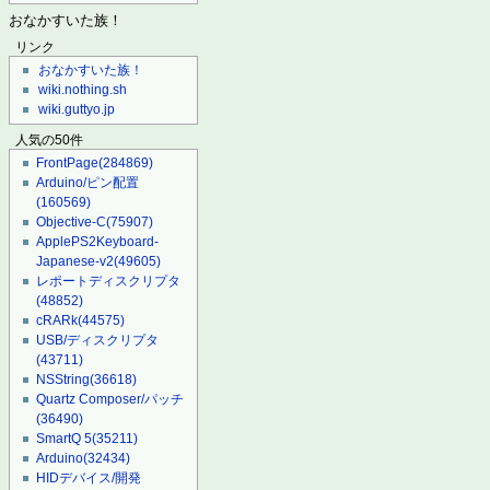
おなかすいた族！
リンク
おなかすいた族！
wiki.nothing.sh
wiki.guttyo.jp
人気の50件
FrontPage
(284869)
Arduino/ピン配置
(160569)
Objective-C
(75907)
ApplePS2Keyboard-
Japanese-v2
(49605)
レポートディスクリプタ
(48852)
cRARk
(44575)
USB/ディスクリプタ
(43711)
NSString
(36618)
Quartz Composer/パッチ
(36490)
SmartQ 5
(35211)
Arduino
(32434)
HIDデバイス/開発