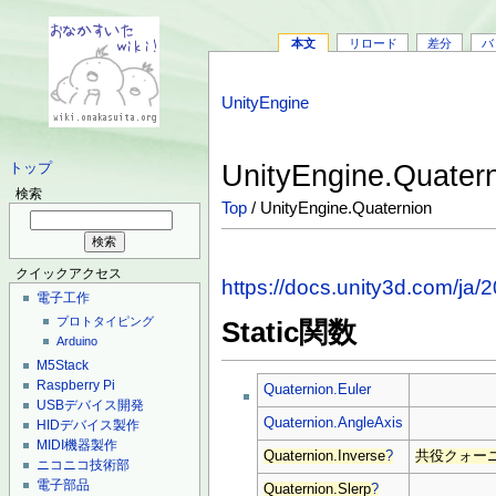
本文
リロード
差分
バ
UnityEngine
UnityEngine.Quater
トップ
検索
Top
/ UnityEngine.Quaternion
クイックアクセス
https://docs.unity3d.com/ja/
電子工作
プロトタイピング
Static関数
Arduino
M5Stack
Raspberry Pi
Quaternion.Euler
USBデバイス開発
Quaternion.AngleAxis
HIDデバイス製作
MIDI機器製作
Quaternion.Inverse
?
共役クォー
ニコニコ技術部
電子部品
Quaternion.Slerp
?