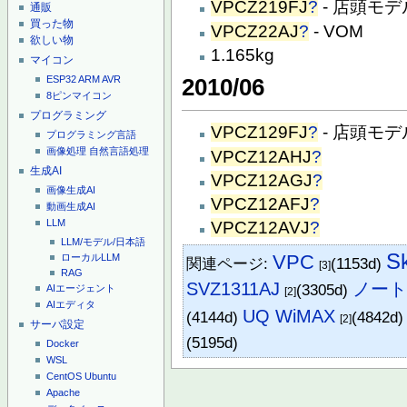
VPCZ219FJ
?
- 店頭モデ
通販
買った物
VPCZ22AJ
?
- VOM
欲しい物
1.165kg
マイコン
ESP32
ARM
AVR
2010/06
8ピンマイコン
プログラミング
VPCZ129FJ
?
- 店頭モデ
プログラミング言語
画像処理
自然言語処理
VPCZ12AHJ
?
生成AI
VPCZ12AGJ
?
画像生成AI
VPCZ12AFJ
?
動画生成AI
LLM
VPCZ12AVJ
?
LLM/モデル/日本語
S
VPC
ローカルLLM
関連ページ:
(1153d)
[3]
RAG
SVZ1311AJ
ノート
(3305d)
AIエージェント
[2]
AIエディタ
UQ WiMAX
(4144d)
(4842d
[2]
サーバ設定
(5195d)
Docker
WSL
CentOS
Ubuntu
Apache