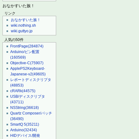
おなかすいた族！
リンク
おなかすいた族！
wiki.nothing.sh
wiki.guttyo.jp
人気の50件
FrontPage
(284874)
Arduino/ピン配置
(160569)
Objective-C
(75907)
ApplePS2Keyboard-
Japanese-v2
(49605)
レポートディスクリプタ
(48853)
cRARk
(44575)
USB/ディスクリプタ
(43711)
NSString
(36618)
Quartz Composer/パッチ
(36490)
SmartQ 5
(35211)
Arduino
(32434)
HIDデバイス/開発