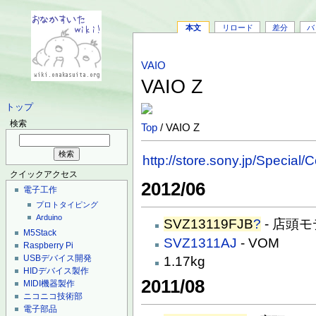
本文
リロード
差分
バ
VAIO
VAIO Z
トップ
検索
Top
/ VAIO Z
http://store.sony.jp/Special
クイックアクセス
2012/06
電子工作
プロトタイピング
Arduino
SVZ13119FJB
?
- 店頭
M5Stack
SVZ1311AJ
- VOM
Raspberry Pi
USBデバイス開発
1.17kg
HIDデバイス製作
2011/08
MIDI機器製作
ニコニコ技術部
電子部品