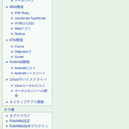
データベース
Web開発
PHP
Ruby
JavaScript
TypeScript
HTML5
CSS3
Webアプリ
Node.js
iOS/開発
Cocoa
Objective-C
Xcode
Android/開発
Android/ビルド
Android/ソースコード
Linux/デバイスドライバ
Linuxカーネル/ビルド
カーネルモジュール/開
発
ネイティブアプリ開発
チラ裏
タグクラウド
PukiWiki設定
PukiWiki/自作プラグイン