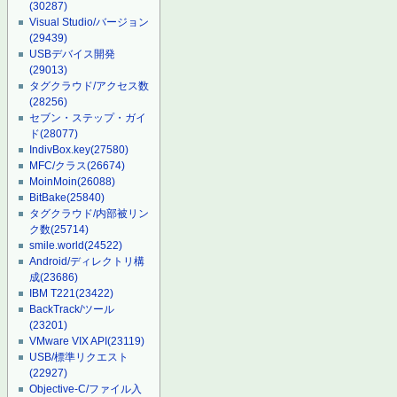
(30287)
Visual Studio/バージョン
(29439)
USBデバイス開発
(29013)
タグクラウド/アクセス数
(28256)
セブン・ステップ・ガイ
ド
(28077)
IndivBox.key
(27580)
MFC/クラス
(26674)
MoinMoin
(26088)
BitBake
(25840)
タグクラウド/内部被リン
ク数
(25714)
smile.world
(24522)
Android/ディレクトリ構
成
(23686)
IBM T221
(23422)
BackTrack/ツール
(23201)
VMware VIX API
(23119)
USB/標準リクエスト
(22927)
Objective-C/ファイル入