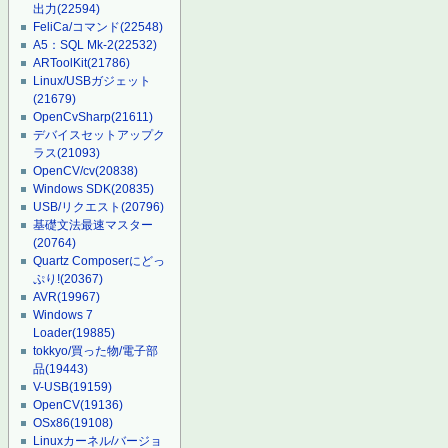
出力
(22594)
FeliCa/コマンド
(22548)
A5：SQL Mk-2
(22532)
ARToolKit
(21786)
Linux/USBガジェット
(21679)
OpenCvSharp
(21611)
デバイスセットアップク
ラス
(21093)
OpenCV/cv
(20838)
Windows SDK
(20835)
USB/リクエスト
(20796)
基礎文法最速マスター
(20764)
Quartz Composerにどっ
ぷり!
(20367)
AVR
(19967)
Windows 7
Loader
(19885)
tokkyo/買った物/電子部
品
(19443)
V-USB
(19159)
OpenCV
(19136)
OSx86
(19108)
Linuxカーネル/バージョ