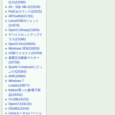
出力
(22590)
A5：SQL Mk-2
(22528)
FeliCa/コマンド
(22525)
ARToolKit
(21781)
Linux/USBガジェット
(21676)
OpenCvSharp
(21604)
デバイスセットアップク
ラス
(21088)
OpenCV/cv
(20835)
Windows SDK
(20826)
USB/リクエスト
(20784)
基礎文法最速マスター
(20758)
Quartz Composerにどっ
ぷり!
(20363)
AVR
(19960)
Windows 7
Loader
(19877)
tokkyo/買った物/電子部
品
(19432)
V-USB
(19152)
OpenCV
(19133)
OSx86
(19104)
Linuxカーネル/バージョ