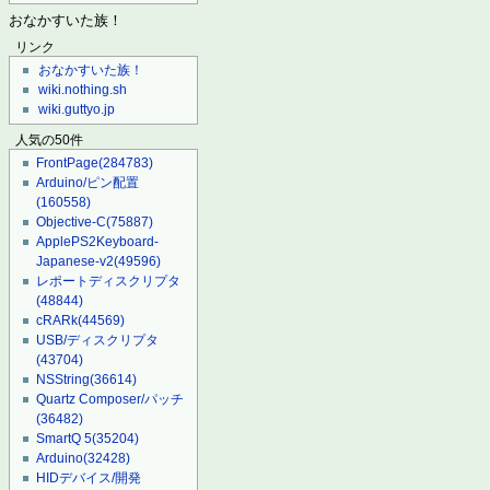
おなかすいた族！
リンク
おなかすいた族！
wiki.nothing.sh
wiki.guttyo.jp
人気の50件
FrontPage
(284783)
Arduino/ピン配置
(160558)
Objective-C
(75887)
ApplePS2Keyboard-
Japanese-v2
(49596)
レポートディスクリプタ
(48844)
cRARk
(44569)
USB/ディスクリプタ
(43704)
NSString
(36614)
Quartz Composer/パッチ
(36482)
SmartQ 5
(35204)
Arduino
(32428)
HIDデバイス/開発