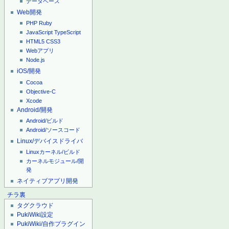
データベース
Web開発
PHP
Ruby
JavaScript
TypeScript
HTML5
CSS3
Webアプリ
Node.js
iOS/開発
Cocoa
Objective-C
Xcode
Android/開発
Android/ビルド
Android/ソースコード
Linux/デバイスドライバ
Linuxカーネル/ビルド
カーネルモジュール/開
発
ネイティブアプリ開発
チラ裏
タグクラウド
PukiWiki設定
PukiWiki/自作プラグイン