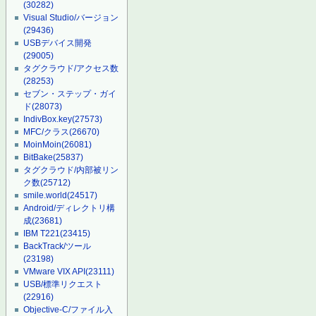
(30282)
Visual Studio/バージョン
(29436)
USBデバイス開発
(29005)
タグクラウド/アクセス数
(28253)
セブン・ステップ・ガイ
ド
(28073)
IndivBox.key
(27573)
MFC/クラス
(26670)
MoinMoin
(26081)
BitBake
(25837)
タグクラウド/内部被リン
ク数
(25712)
smile.world
(24517)
Android/ディレクトリ構
成
(23681)
IBM T221
(23415)
BackTrack/ツール
(23198)
VMware VIX API
(23111)
USB/標準リクエスト
(22916)
Objective-C/ファイル入