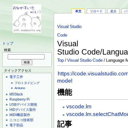
本文
リロード
差分
バ
Visual Studio
Code
Visual
トップ
Studio Code/Langu
検索
Top
/
Visual Studio Code
/ Language M
クイックアクセス
https://code.visualstudio.co
電子工作
model
プロトタイピング
Arduino
機能
M5Stack
Raspberry Pi
USBデバイス開発
vscode.lm
HIDデバイス製作
vscode.lm.selectChatMo
MIDI機器製作
ニコニコ技術部
記事
電子部品