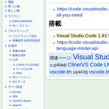
通販
買った物
https://code.visualstudi
欲しい物
all-you-need
マイコン
ESP32
ARM
AVR
搭載
8ピンマイコン
プログラミング
Visual Studio Code 1.91
プログラミング言語
画像処理
自然言語処理
https://code.visualstud
生成AI
language-model-api
画像生成AI
Visual Stu
動画生成AI
関連ページ:
LLM
Cline/VS Code L
(404d)
LLM/モデル/日本語
[11]
ローカルLLM
vscode.lm
vscode.l
(447d)
[2]
RAG
AIエージェント
AIエディタ
サーバ設定
Docker
WSL
CentOS
Ubuntu
Apache