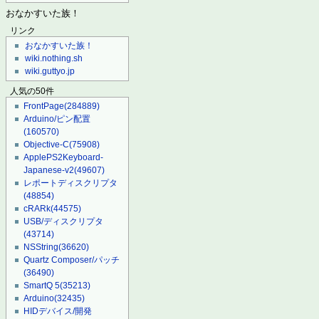
おなかすいた族！
リンク
おなかすいた族！
wiki.nothing.sh
wiki.guttyo.jp
人気の50件
FrontPage
(284889)
Arduino/ピン配置
(160570)
Objective-C
(75908)
ApplePS2Keyboard-
Japanese-v2
(49607)
レポートディスクリプタ
(48854)
cRARk
(44575)
USB/ディスクリプタ
(43714)
NSString
(36620)
Quartz Composer/パッチ
(36490)
SmartQ 5
(35213)
Arduino
(32435)
HIDデバイス/開発