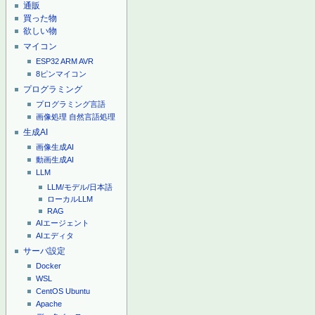
通販
買った物
欲しい物
マイコン
ESP32
ARM
AVR
8ピンマイコン
プログラミング
プログラミング言語
画像処理
自然言語処理
生成AI
画像生成AI
動画生成AI
LLM
LLM/モデル/日本語
ローカルLLM
RAG
AIエージェント
AIエディタ
サーバ設定
Docker
WSL
CentOS
Ubuntu
Apache