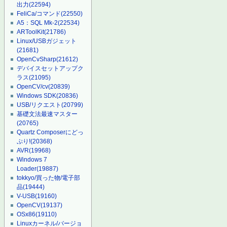
出力
(22594)
FeliCa/コマンド
(22550)
A5：SQL Mk-2
(22534)
ARToolKit
(21786)
Linux/USBガジェット
(21681)
OpenCvSharp
(21612)
デバイスセットアップク
ラス
(21095)
OpenCV/cv
(20839)
Windows SDK
(20836)
USB/リクエスト
(20799)
基礎文法最速マスター
(20765)
Quartz Composerにどっ
ぷり!
(20368)
AVR
(19968)
Windows 7
Loader
(19887)
tokkyo/買った物/電子部
品
(19444)
V-USB
(19160)
OpenCV
(19137)
OSx86
(19110)
Linuxカーネル/バージョ