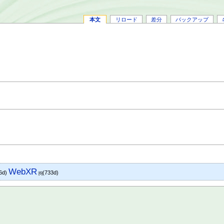
本文
リロード
差分
バックアップ
WebXR
6d)
(733d)
[6]