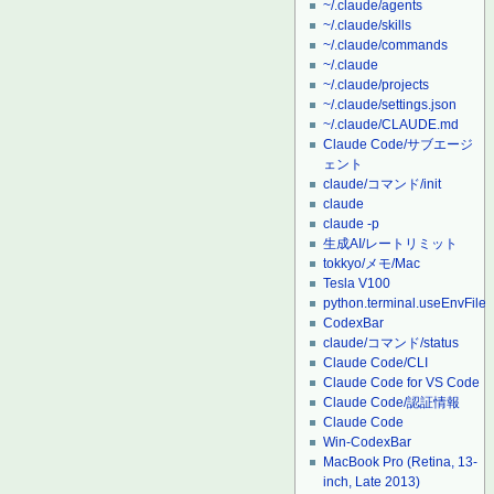
~/.claude/agents
~/.claude/skills
~/.claude/commands
~/.claude
~/.claude/projects
~/.claude/settings.json
~/.claude/CLAUDE.md
Claude Code/サブエージ
ェント
claude/コマンド/init
claude
claude -p
生成AI/レートリミット
tokkyo/メモ/Mac
Tesla V100
python.terminal.useEnvFile
CodexBar
claude/コマンド/status
Claude Code/CLI
Claude Code for VS Code
Claude Code/認証情報
Claude Code
Win-CodexBar
MacBook Pro (Retina, 13-
inch, Late 2013)