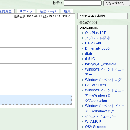
検索：
名前変更
リファラ
新規ページ
編集
アクセス:370 本日:1
最終更新:2025-09-12 (金) 15:21:11 (328d)
最新の100件
2026-08-06
OnePlus 15T
タブレット/防水
Helio G99
Dimensity 6300
dtab
d-51C
tokkyo/メモ/Android
Windows/イベントビュー
アー
Windows/イベントログ
Get-WinEvent
Windows/イベントビュー
アー/Windowsロ
グ/Application
Windows/イベントビュー
アー/Windowsログ
イベントビューアー
WPA MCP
OSV-Scanner