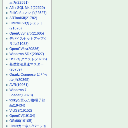
出力
(22591)
A5：SQL Mk-2
(22529)
FeliCa/コマンド
(22527)
ARToolKit
(21782)
Linux/USBガジェット
(21676)
OpenCvSharp
(21605)
デバイスセットアップク
ラス
(21088)
OpenCV/cv
(20836)
Windows SDK
(20827)
USB/リクエスト
(20785)
基礎文法最速マスター
(20759)
Quartz Composerにどっ
ぷり!
(20365)
AVR
(19961)
Windows 7
Loader
(19878)
tokkyo/買った物/電子部
品
(19434)
V-USB
(19152)
OpenCV
(19134)
OSx86
(19105)
Linuxカーネル/バージョ