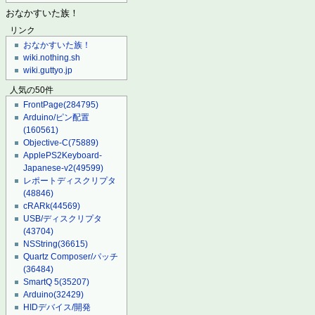
おなかすいた族！
リンク
おなかすいた族！
wiki.nothing.sh
wiki.guttyo.jp
人気の50件
FrontPage
(284795)
Arduino/ピン配置
(160561)
Objective-C
(75889)
ApplePS2Keyboard-
Japanese-v2
(49599)
レポートディスクリプタ
(48846)
cRARk
(44569)
USB/ディスクリプタ
(43704)
NSString
(36615)
Quartz Composer/パッチ
(36484)
SmartQ 5
(35207)
Arduino
(32429)
HIDデバイス/開発