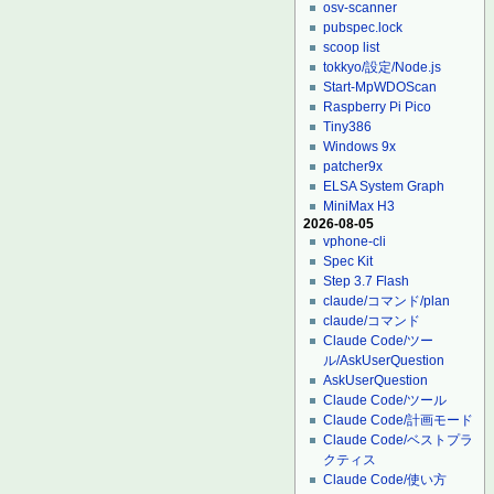
osv-scanner
pubspec.lock
scoop list
tokkyo/設定/Node.js
Start-MpWDOScan
Raspberry Pi Pico
Tiny386
Windows 9x
patcher9x
ELSA System Graph
MiniMax H3
2026-08-05
vphone-cli
Spec Kit
Step 3.7 Flash
claude/コマンド/plan
claude/コマンド
Claude Code/ツー
ル/AskUserQuestion
AskUserQuestion
Claude Code/ツール
Claude Code/計画モード
Claude Code/ベストプラ
クティス
Claude Code/使い方