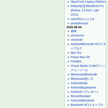
OpenCore Legacy Patcher
tokkyo/設定/MacBook Pro
(Retina, 13-inch, Late
2013)
macOS/なんとかd
photolibraryd
2026-08-04
退職
checkra1n
checkm8
Android/Bluetooth HCIスヌ
ープログ
Mac Pro
Power Mac G5
FireWire
Visual Studio Code/デバッ
グコンソール
Wireshark/Bluetooth
Wireshark/使い方
Android/data
Android/bugreports
Android/バグレポート
RecentDeleted
Android/Bluetooth
Bluetooth HCIスヌープロ