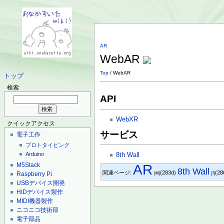
AR
WebAR
Top
/ WebAR
トップ
検索
API
WebXR
クイックアクセス
サービス
電子工作
プロトタイピング
Arduino
8th Wall
M5Stack
AR
8th Wall
関連ページ:
(283d)
(28
Raspberry Pi
[46]
[7]
USBデバイス開発
HIDデバイス製作
MIDI機器製作
ニコニコ技術部
電子部品