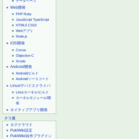
データベース
Web開発
PHP
Ruby
JavaScript
TypeScript
HTML5
CSS3
Webアプリ
Node.js
iOS/開発
Cocoa
Objective-C
Xcode
Android/開発
Android/ビルド
Android/ソースコード
Linux/デバイスドライバ
Linuxカーネル/ビルド
カーネルモジュール/開
発
ネイティブアプリ開発
チラ裏
タグクラウド
PukiWiki設定
PukiWiki/自作プラグイン