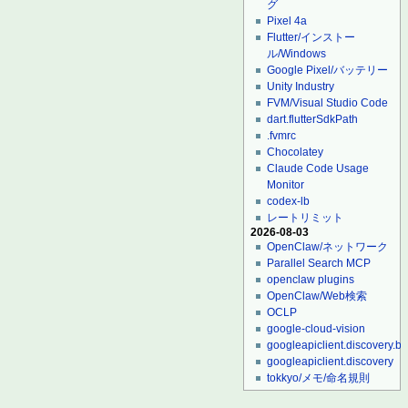
グ
Pixel 4a
Flutter/インストー
ル/Windows
Google Pixel/バッテリー
Unity Industry
FVM/Visual Studio Code
dart.flutterSdkPath
.fvmrc
Chocolatey
Claude Code Usage
Monitor
codex-lb
レートリミット
2026-08-03
OpenClaw/ネットワーク
Parallel Search MCP
openclaw plugins
OpenClaw/Web検索
OCLP
google-cloud-vision
googleapiclient.discovery.bu
googleapiclient.discovery
tokkyo/メモ/命名規則