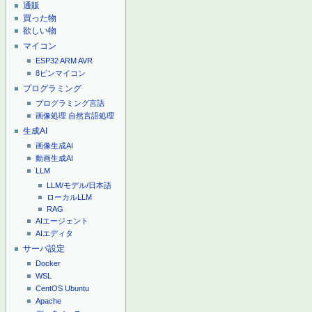
通販
買った物
欲しい物
マイコン
ESP32
ARM
AVR
8ピンマイコン
プログラミング
プログラミング言語
画像処理
自然言語処理
生成AI
画像生成AI
動画生成AI
LLM
LLM/モデル/日本語
ローカルLLM
RAG
AIエージェント
AIエディタ
サーバ設定
Docker
WSL
CentOS
Ubuntu
Apache