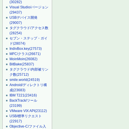
(30282)
Visual Studio/バージョン
(29437)
USBデバイス開発
(29007)
タグクラウド/アクセス数
(28254)
セブン・ステップ・ガイ
ド
(28074)
IndivBox.key
(27573)
MFC/クラス
(26671)
MoinMoin
(26082)
BitBake
(25837)
タグクラウド/内部被リン
ク数
(25712)
smile.world
(24519)
Android/ディレクトリ構
成
(23683)
IBM T221
(23416)
BackTrack/ツール
(23199)
VMware VIX API
(23112)
USB/標準リクエスト
(22917)
Objective-C/ファイル入