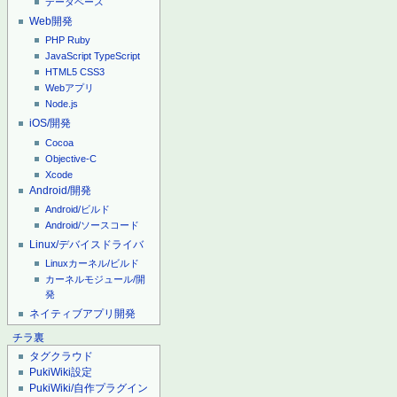
データベース
Web開発
PHP
Ruby
JavaScript
TypeScript
HTML5
CSS3
Webアプリ
Node.js
iOS/開発
Cocoa
Objective-C
Xcode
Android/開発
Android/ビルド
Android/ソースコード
Linux/デバイスドライバ
Linuxカーネル/ビルド
カーネルモジュール/開
発
ネイティブアプリ開発
チラ裏
タグクラウド
PukiWiki設定
PukiWiki/自作プラグイン