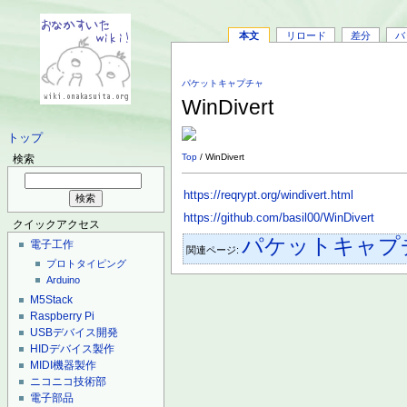
本文
リロード
差分
バ
パケットキャプチャ
WinDivert
トップ
Top
/ WinDivert
検索
https://reqrypt.org/windivert.html
https://github.com/basil00/WinDivert
クイックアクセス
パケットキャプ
電子工作
関連ページ:
プロトタイピング
Arduino
M5Stack
Raspberry Pi
USBデバイス開発
HIDデバイス製作
MIDI機器製作
ニコニコ技術部
電子部品