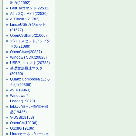
出力
(22592)
FeliCa/コマンド
(22532)
A5：SQL Mk-2
(22530)
ARToolKit
(21783)
Linux/USBガジェット
(21677)
OpenCvSharp
(21606)
デバイスセットアップク
ラス
(21089)
OpenCV/cv
(20837)
Windows SDK
(20828)
USB/リクエスト
(20788)
基礎文法最速マスター
(20760)
Quartz Composerにどっ
ぷり!
(20366)
AVR
(19963)
Windows 7
Loader
(19879)
tokkyo/買った物/電子部
品
(19435)
V-USB
(19153)
OpenCV
(19136)
OSx86
(19106)
Linuxカーネル/バージョ