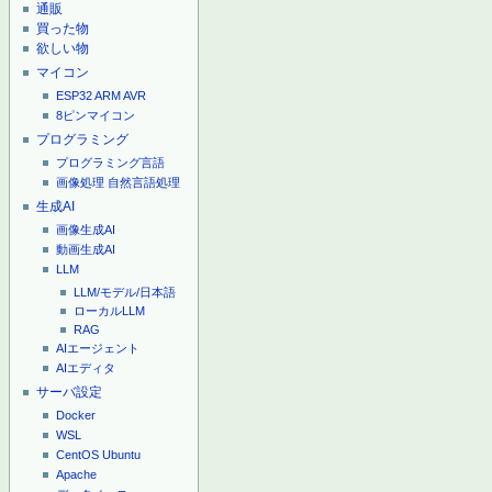
通販
買った物
欲しい物
マイコン
ESP32
ARM
AVR
8ピンマイコン
プログラミング
プログラミング言語
画像処理
自然言語処理
生成AI
画像生成AI
動画生成AI
LLM
LLM/モデル/日本語
ローカルLLM
RAG
AIエージェント
AIエディタ
サーバ設定
Docker
WSL
CentOS
Ubuntu
Apache