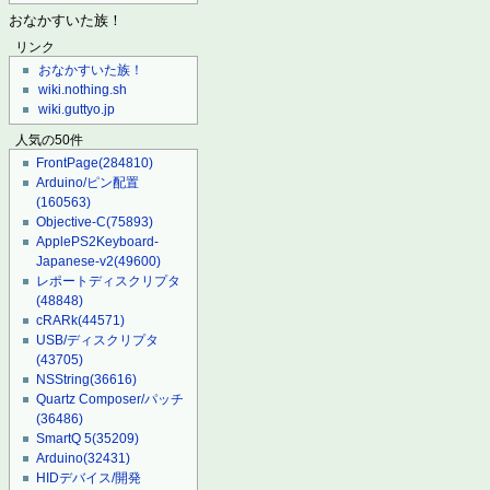
おなかすいた族！
リンク
おなかすいた族！
wiki.nothing.sh
wiki.guttyo.jp
人気の50件
FrontPage
(284810)
Arduino/ピン配置
(160563)
Objective-C
(75893)
ApplePS2Keyboard-
Japanese-v2
(49600)
レポートディスクリプタ
(48848)
cRARk
(44571)
USB/ディスクリプタ
(43705)
NSString
(36616)
Quartz Composer/パッチ
(36486)
SmartQ 5
(35209)
Arduino
(32431)
HIDデバイス/開発