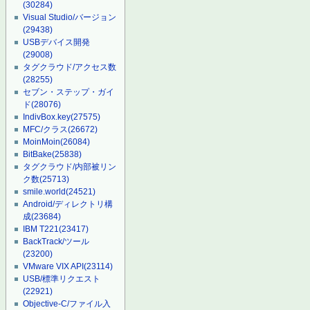
(30284)
Visual Studio/バージョン
(29438)
USBデバイス開発
(29008)
タグクラウド/アクセス数
(28255)
セブン・ステップ・ガイ
ド
(28076)
IndivBox.key
(27575)
MFC/クラス
(26672)
MoinMoin
(26084)
BitBake
(25838)
タグクラウド/内部被リン
ク数
(25713)
smile.world
(24521)
Android/ディレクトリ構
成
(23684)
IBM T221
(23417)
BackTrack/ツール
(23200)
VMware VIX API
(23114)
USB/標準リクエスト
(22921)
Objective-C/ファイル入