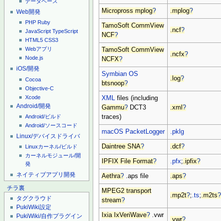
データベース
Micropross mplog
?
.mplog
?
Web開発
PHP
Ruby
TamoSoft CommView
.ncf
?
JavaScript
TypeScript
NCF
?
HTML5
CSS3
Webアプリ
TamoSoft CommView
.ncfx
?
Node.js
NCFX
?
iOS/開発
Symbian OS
.log
?
Cocoa
btsnoop
?
Objective-C
Xcode
XML
files (including
Android/開発
Gammu
?
DCT3
.xml
?
traces)
Android/ビルド
Android/ソースコード
macOS
PacketLogger
.pklg
Linux/デバイスドライバ
Daintree SNA
?
.dcf
?
Linuxカーネル/ビルド
カーネルモジュール/開
IPFIX File Format
?
.pfx
;
.ipfix
?
発
ネイティブアプリ開発
Aethra
?
.aps file
.aps
?
チラ裏
MPEG2 transport
.mp2t
?
;
.ts
;
.m2ts
タグクラウド
stream
?
PukiWiki設定
Ixia IxVeriWave
?
.vwr
PukiWiki/自作プラグイン
.vwr
?