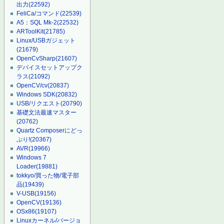
出力
(22592)
FeliCa/コマンド
(22539)
A5：SQL Mk-2
(22532)
ARToolKit
(21785)
Linux/USBガジェット
(21679)
OpenCvSharp
(21607)
デバイスセットアップク
ラス
(21092)
OpenCV/cv
(20837)
Windows SDK
(20832)
USB/リクエスト
(20790)
基礎文法最速マスター
(20762)
Quartz Composerにどっ
ぷり!
(20367)
AVR
(19966)
Windows 7
Loader
(19881)
tokkyo/買った物/電子部
品
(19439)
V-USB
(19156)
OpenCV
(19136)
OSx86
(19107)
Linuxカーネル/バージョ