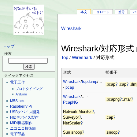
本文
リロード
差分
バ
Wireshark
Wireshark/対応形式
トップ
検索
Top
/
Wireshark
/ 対応形式
形式
拡張子
クイックアクセス
Wireshark
/
tcpdump
/...
電子工作
.pcap
?
;
.cap
?
;
.dm
-
pcap
プロトタイピング
Arduino
Wireshark
/... -
.pcapng
?
;
.ntar
?
M5Stack
PcapNG
Raspberry Pi
Network Monitor
?
,
USBデバイス開発
Surveyor
?
,
.cap
?
HIDデバイス製作
MIDI機器製作
NetScaler
?
ニコニコ技術部
Sun snoop
?
.snoop
?
電子部品