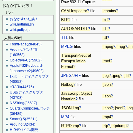
Raw 802.11 Capture
おなかすいた族！
CAM Inspector
?
file
.camins
?
リンク
おなかすいた族！
BLF
?
file
.blf
?
wiki.nothing.sh
AUTOSAR DLT
?
file
.dlt
?
wiki.guttyo.jp
TTL
file
.ttl
?
人気の50件
FrontPage
(284845)
MPEG
files
.mpeg
?
;
.mpg
?
;
.m
Arduino/ピン配置
(160568)
Transport-Neutral
Objective-C
(75902)
Encapsulation
.tnef
?
ApplePS2Keyboard-
Format
?
Japanese-v2
(49602)
JPEG
/
JFIF
files
.jpg
?
;
.jpeg
?
;
.jfif
?
レポートディスクリプタ
(48852)
NetLog
?
file
.json
?
cRARk
(44575)
USB/ディスクリプタ
JavaScript Object
.json
?
(43708)
Notation
?
file
NSString
(36617)
JSON Log
?
.json
?
;
.jsonl
?
;
.log
Quartz Composer/パッチ
(36489)
MP4
file
.mp4
?
SmartQ 5
(35211)
Arduino
(32434)
RTPDump
?
file
.rtp
?
;
.rtpdump
?
HIDデバイス/開発