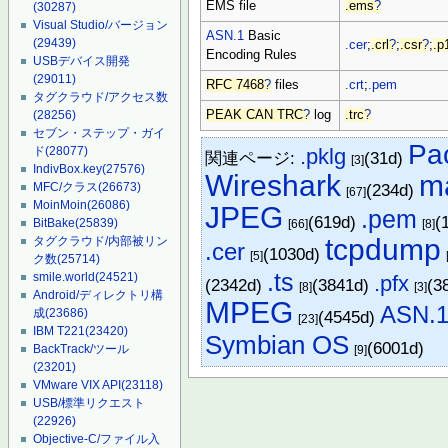
EMS file
.ems
?
(30287)
Visual Studio/バージョン
ASN.1
Basic
(29439)
.cer
;
.crl
?
;
.csr
?
;
.p
Encoding Rules
USBデバイス開発
(29011)
RFC 7468
?
files
.crt
;
.pem
タグクラウド/アクセス数
PEAK CAN TRC
?
log
.trc
?
(28256)
セブン・ステップ・ガイ
Pa
.pklg
ド
(28077)
関連ページ:
(31d)
[3]
IndivBox.key
(27576)
Wireshark
m
(234d)
MFC/クラス
(26673)
[67]
MoinMoin
(26086)
JPEG
.pem
(619d)
(
BitBake
(25839)
[66]
[8]
tcpdump
タグクラウド/内部被リン
.cer
(1030d)
[5]
ク数
(25714)
.ts
smile.world
(24521)
.pfx
(2342d)
(3841d)
(3
[8]
[3]
Android/ディレクトリ構
MPEG
ASN.
成
(23686)
(4545d)
[23]
IBM T221
(23420)
Symbian OS
(6001d)
BackTrack/ツール
[9]
(23201)
VMware VIX API
(23118)
USB/標準リクエスト
(22926)
Objective-C/ファイル入