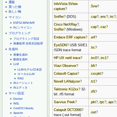
通販
InfoVista 5View
.5vw
?
買った物
capture
?
欲しい物
Sniffer
?
(DOS)
.cap
?
;
.enc
?
;
.trc
?
;
マイコン
ESP32
ARM
AVR
Cinco NetXRay
?
,
.cap
?
;
.caz
?
8ピンマイコン
Sniffer
?
(Windows)
プログラミング
Endace ERF capture
?
.erf
?
プログラミング言語
画像処理
自然言語処理
EyeSDN
?
USB S0/E1
.trc
?
生成AI
ISDN trace format
画像生成AI
HP-UX nettl trace
?
.trc0
?
;
.trc1
?
動画生成AI
LLM
Viavi Observer
?
.bfr
?
LLM/モデル/日本語
Colasoft Capsa
?
.cscpkt
?
ローカルLLM
RAG
Novell LANalyzer
?
.tr1
?
AIエージェント
AIエディタ
Tektronix K12xx
?
32-
.rf5
?
サーバ設定
bit .rf5 format
Docker
Savvius Peek
?
.pkt
?
;
.tpc
?
;
.apc
?
;
WSL
CentOS
Ubuntu
Catapult DCT2000
?
.out
?
Apache
trace (.out format)