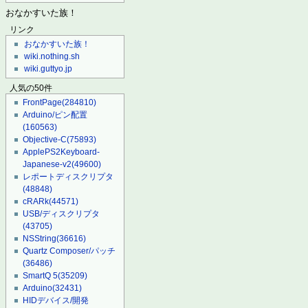
おなかすいた族！
リンク
おなかすいた族！
wiki.nothing.sh
wiki.guttyo.jp
人気の50件
FrontPage
(284810)
Arduino/ピン配置
(160563)
Objective-C
(75893)
ApplePS2Keyboard-
Japanese-v2
(49600)
レポートディスクリプタ
(48848)
cRARk
(44571)
USB/ディスクリプタ
(43705)
NSString
(36616)
Quartz Composer/パッチ
(36486)
SmartQ 5
(35209)
Arduino
(32431)
HIDデバイス/開発