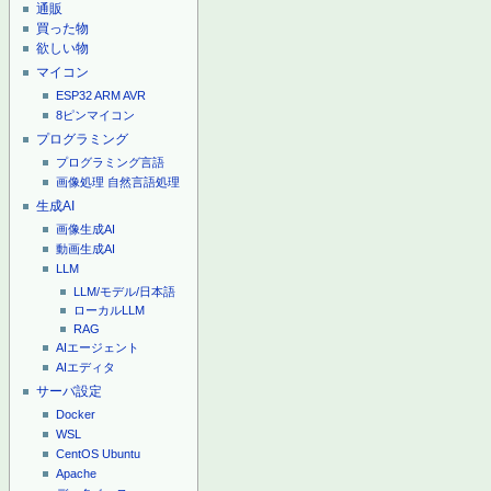
通販
買った物
欲しい物
マイコン
ESP32
ARM
AVR
8ピンマイコン
プログラミング
プログラミング言語
画像処理
自然言語処理
生成AI
画像生成AI
動画生成AI
LLM
LLM/モデル/日本語
ローカルLLM
RAG
AIエージェント
AIエディタ
サーバ設定
Docker
WSL
CentOS
Ubuntu
Apache