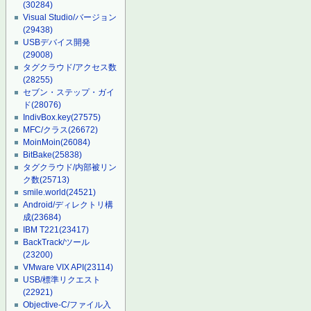
(30284)
Visual Studio/バージョン
(29438)
USBデバイス開発
(29008)
タグクラウド/アクセス数
(28255)
セブン・ステップ・ガイ
ド
(28076)
IndivBox.key
(27575)
MFC/クラス
(26672)
MoinMoin
(26084)
BitBake
(25838)
タグクラウド/内部被リン
ク数
(25713)
smile.world
(24521)
Android/ディレクトリ構
成
(23684)
IBM T221
(23417)
BackTrack/ツール
(23200)
VMware VIX API
(23114)
USB/標準リクエスト
(22921)
Objective-C/ファイル入