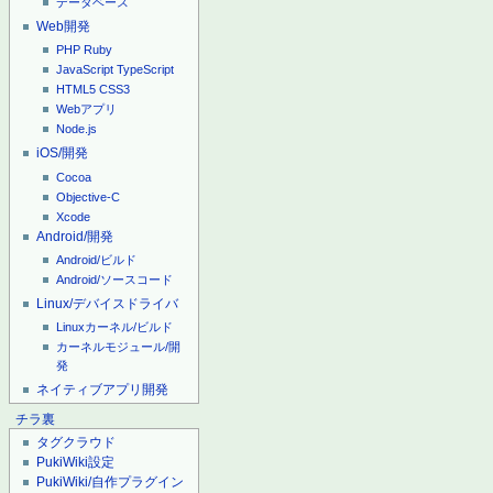
データベース
Web開発
PHP
Ruby
JavaScript
TypeScript
HTML5
CSS3
Webアプリ
Node.js
iOS/開発
Cocoa
Objective-C
Xcode
Android/開発
Android/ビルド
Android/ソースコード
Linux/デバイスドライバ
Linuxカーネル/ビルド
カーネルモジュール/開
発
ネイティブアプリ開発
チラ裏
タグクラウド
PukiWiki設定
PukiWiki/自作プラグイン