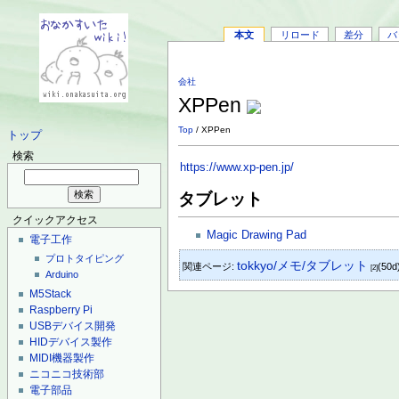
本文
リロード
差分
バ
会社
XPPen
Top
/ XPPen
トップ
検索
https://www.xp-pen.jp/
タブレット
クイックアクセス
Magic Drawing Pad
電子工作
プロトタイピング
tokkyo/メモ/タブレット
関連ページ:
(50d
[2]
Arduino
M5Stack
Raspberry Pi
USBデバイス開発
HIDデバイス製作
MIDI機器製作
ニコニコ技術部
電子部品