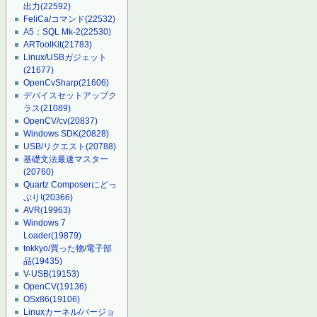
出力
(22592)
FeliCa/コマンド
(22532)
A5：SQL Mk-2
(22530)
ARToolKit
(21783)
Linux/USBガジェット
(21677)
OpenCvSharp
(21606)
デバイスセットアップク
ラス
(21089)
OpenCV/cv
(20837)
Windows SDK
(20828)
USB/リクエスト
(20788)
基礎文法最速マスター
(20760)
Quartz Composerにどっ
ぷり!
(20366)
AVR
(19963)
Windows 7
Loader
(19879)
tokkyo/買った物/電子部
品
(19435)
V-USB
(19153)
OpenCV
(19136)
OSx86
(19106)
Linuxカーネル/バージョ