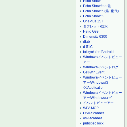
Echo Show
Echo Show/root化
Echo Show 5 (第1世代)
Echo Show 5
OnePlus 15T
タブレット/防水
Helio G99
Dimensity 6300
dtab
d-51C
tokkyo/メモ/Android
Windows/イベントビュー
アー
Windows/イベントログ
Get-WinEvent
Windows/イベントビュー
アー/Windowsロ
グ/Application
Windows/イベントビュー
アー/Windowsログ
イベントビューアー
WPA MCP
OSV-Scanner
osv-scanner
pubspec.lock