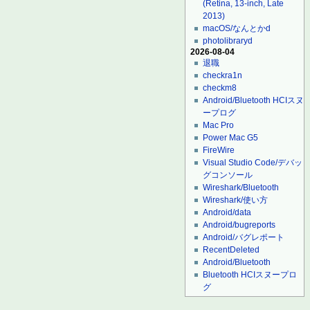
(Retina, 13-inch, Late
2013)
macOS/なんとかd
photolibraryd
2026-08-04
退職
checkra1n
checkm8
Android/Bluetooth HCIスヌ
ープログ
Mac Pro
Power Mac G5
FireWire
Visual Studio Code/デバッ
グコンソール
Wireshark/Bluetooth
Wireshark/使い方
Android/data
Android/bugreports
Android/バグレポート
RecentDeleted
Android/Bluetooth
Bluetooth HCIスヌープロ
グ