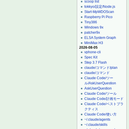
scoop list
tokkyo/設定/Node.js
Start-MpWDOScan
Raspberry Pi Pico
Tiny386
Windows 9x
patcher9x
ELSA System Graph
MiniMax H3
2026-08-05
vphone-cli
Spec Kit
Step 3.7 Flash
claude/コマンド/plan
claude/コマンド
Claude Code/ツー
ル/AskUserQuestion
AskUserQuestion
Claude Code/ツール
Claude Code/計画モード
Claude Code/ベストプラ
クティス
Claude Code/使い方
~/.claude/agents
~/.claude/skills