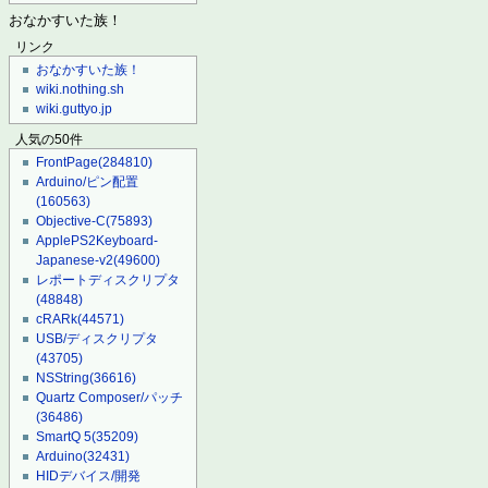
おなかすいた族！
リンク
おなかすいた族！
wiki.nothing.sh
wiki.guttyo.jp
人気の50件
FrontPage
(284810)
Arduino/ピン配置
(160563)
Objective-C
(75893)
ApplePS2Keyboard-
Japanese-v2
(49600)
レポートディスクリプタ
(48848)
cRARk
(44571)
USB/ディスクリプタ
(43705)
NSString
(36616)
Quartz Composer/パッチ
(36486)
SmartQ 5
(35209)
Arduino
(32431)
HIDデバイス/開発