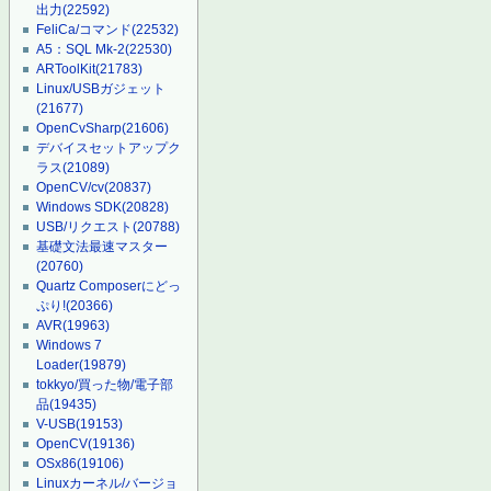
出力
(22592)
FeliCa/コマンド
(22532)
A5：SQL Mk-2
(22530)
ARToolKit
(21783)
Linux/USBガジェット
(21677)
OpenCvSharp
(21606)
デバイスセットアップク
ラス
(21089)
OpenCV/cv
(20837)
Windows SDK
(20828)
USB/リクエスト
(20788)
基礎文法最速マスター
(20760)
Quartz Composerにどっ
ぷり!
(20366)
AVR
(19963)
Windows 7
Loader
(19879)
tokkyo/買った物/電子部
品
(19435)
V-USB
(19153)
OpenCV
(19136)
OSx86
(19106)
Linuxカーネル/バージョ