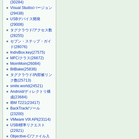
(30284)
Visual Studio/バージョン
(29438)
USBデバイス開発
(29008)
タグクラウド/アクセス数
(28255)
セブン・ステップ・ガイ
ド
(28076)
IndivBox.key
(27575)
MFC/クラス
(26672)
MoinMoin
(26084)
BitBake
(25838)
タグクラウド/内部被リン
ク数
(25713)
smile.world
(24521)
Android/ディレクトリ構
成
(23684)
IBM T221
(23417)
BackTrack/ツール
(23200)
VMware VIX API
(23114)
USB/標準リクエスト
(22921)
Objective-C/ファイル入