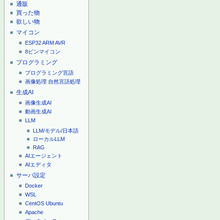
通販
買った物
欲しい物
マイコン
ESP32
ARM
AVR
8ピンマイコン
プログラミング
プログラミング言語
画像処理
自然言語処理
生成AI
画像生成AI
動画生成AI
LLM
LLM/モデル/日本語
ローカルLLM
RAG
AIエージェント
AIエディタ
サーバ設定
Docker
WSL
CentOS
Ubuntu
Apache