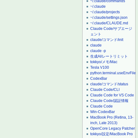
~/.claude/commands
~/.claude
~/.claude/projects
~/.claude/settings.json
~/.claude/CLAUDE.md
Claude Code/サブエージ
ェント
claude/コマンド/init
claude
claude -p
生成AI/レートリミット
tokkyo/メモ/Mac
Tesla V100
python.terminal.useEnvFile
CodexBar
claude/コマンド/status
Claude Code/CLI
Claude Code for VS Code
Claude Code/認証情報
Claude Code
Win-CodexBar
MacBook Pro (Retina, 13-
inch, Late 2013)
OpenCore Legacy Patcher
tokkyo/設定/MacBook Pro