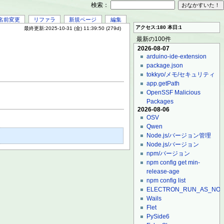
検索：
名前変更
リファラ
新規ページ
編集
アクセス:180 本日:1
最終更新:2025-10-31 (金) 11:39:50 (279d)
最新の100件
2026-08-07
arduino-ide-extension
package.json
tokkyo/メモ/セキュリティ
app.getPath
OpenSSF Malicious
Packages
2026-08-06
OSV
Qwen
Node.js/バージョン管理
Node.js/バージョン
npm/バージョン
npm config get min-
release-age
npm config list
ELECTRON_RUN_AS_NO
Wails
Flet
PySide6