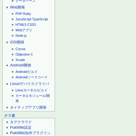
データベース
Web開発
PHP
Ruby
JavaScript
TypeScript
HTML5
CSS3
Webアプリ
Node.js
iOS/開発
Cocoa
Objective-C
Xcode
Android/開発
Android/ビルド
Android/ソースコード
Linux/デバイスドライバ
Linuxカーネル/ビルド
カーネルモジュール/開
発
ネイティブアプリ開発
チラ裏
タグクラウド
PukiWiki設定
PukiWiki/自作プラグイン