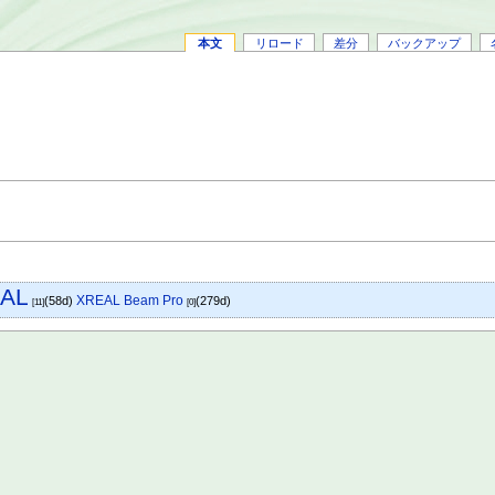
本文
リロード
差分
バックアップ
AL
XREAL Beam Pro
(58d)
(279d)
[11]
[0]