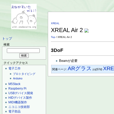
XREAL
XREAL Air 2
Top
/ XREAL Air 2
トップ
検索
3DoF
Beamが必要
クイックアクセス
ARグラス
XRE
電子工作
関連ページ:
(57d)
[11]
プロトタイピング
Arduino
M5Stack
Raspberry Pi
USBデバイス開発
HIDデバイス製作
MIDI機器製作
ニコニコ技術部
電子部品